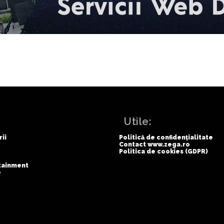
:
Utile:
rii
Politică de confidențialitate
Contact www.zega.ro
Politica de cookies (GDPR)
rtainment
e