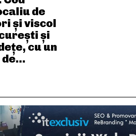
ocaliu de
ri și viscol
curești și
dețe, cu un
 de...