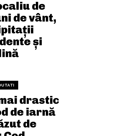
ocaliu de
ni de vânt,
pitații
dente și
dină
OUTATI
mai drastic
d de iarnă
ăzut de
 Cod