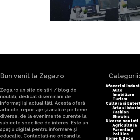
Bun venit la Zega.ro
Categorii
Afaceri si indust
Zega.ro un site de știri / blog de
Auto
Imobiliare
noutăți, dedicat diseminării de
Turism
informații și actualități. Acesta oferă
Cultura si Ente
Arta si istori
articole, reportaje și analize pe teme
Fashion
diverse, de la evenimente curente la
Showbiz
Diverse noutati
subiecte specifice de interes. Este un
Agricultura
spațiu digital pentru informare și
Parenting
Politica
educație. Contactati-ne oricand la
Home & Deco