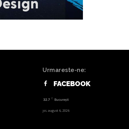
Urmareste-ne:
FACEBOOK
C
32.7
București
joi, august 6, 2026