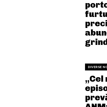
port
furtu
preci
abun
grin
DIVERSE N
„Cel 
episo
prev
ANM: