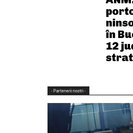
port
ninso
în Bu
12 ju
strat
- Partenerii nostri -