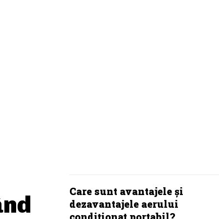
Care sunt modelele de blugi care
definesc primăvara 2026?
Care sunt avantajele și
ând
dezavantajele aerului
condiționat portabil?