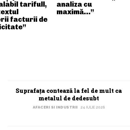
labil tarifull,
analiza cu
textul
maximă…”
rii facturii de
icitate”
Suprafața contează la fel de mult ca
metalul de dedesubt
AFACERI SI INDUSTRII
24 IULIE 2026