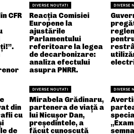
DIVERSE NOUTATI
DIVERSE 
din CFR
Reacția Comisiei
Guver
Europene la
pregă
u
ajustările
regle
i
Parlamentului
pentr
i!”.
referitoare la legea
restr
n
de decarbonizare:
utiliză
analiza efectului
electr
trenor
asupra PNRR.
DIVERSE NOUTATI
DIVERSE 
pe
Mirabela Grădinaru,
Averti
at din
partenera de viață a
parte
afii cu
lui Nicușor Dan,
specia
și
președintele, a
„Exami
le de
făcut cunoscută
semnat