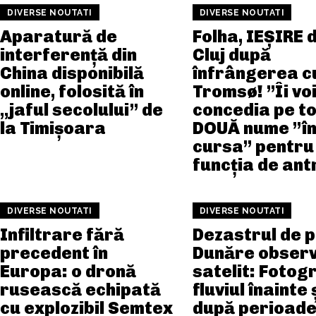
DIVERSE NOUTATI
DIVERSE NOUTATI
Aparatură de
Folha, IEȘIRE 
interferență din
Cluj după
China disponibilă
înfrângerea c
online, folosită în
Tromsø! ”Îi vo
„jaful secolului” de
concedia pe toț
la Timișoara
DOUĂ nume ”î
cursa” pentru
funcția de an
DIVERSE NOUTATI
DIVERSE NOUTATI
Infiltrare fără
Dezastrul de 
precedent în
Dunăre observ
Europa: o dronă
satelit: Fotogr
rusească echipată
fluviul înainte 
cu explozibil Semtex
după perioade