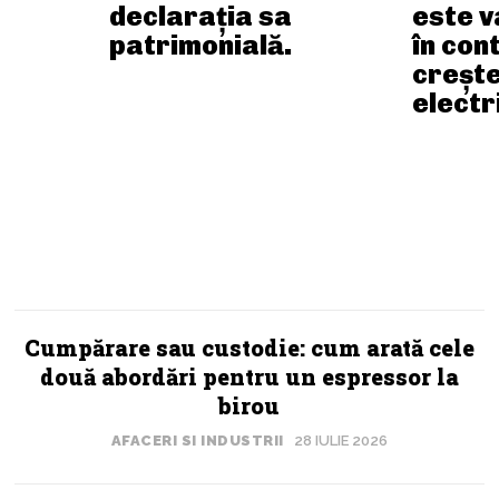
declarația sa
este va
patrimonială.
în con
crește
electr
AFACERI SI INDUSTRII
Cumpărare sau custodie: cum arată cele
două abordări pentru un espressor la
birou
AFACERI SI INDUSTRII
28 IULIE 2026