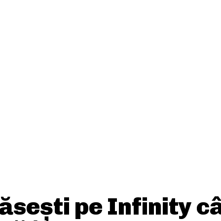
Când este momentul ideal să
investești într-o bijuterie din
aur?
HOME / DECO:
ăsești pe Infinity c