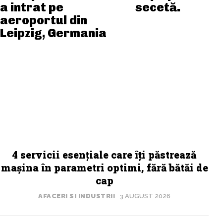
a intrat pe
secetă.
aeroportul din
Leipzig, Germania
4 servicii esențiale care îți păstrează
mașina în parametri optimi, fără bătăi de
cap
AFACERI SI INDUSTRII
3 AUGUST 2026