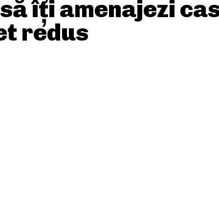
 să îți amenajezi ca
et redus