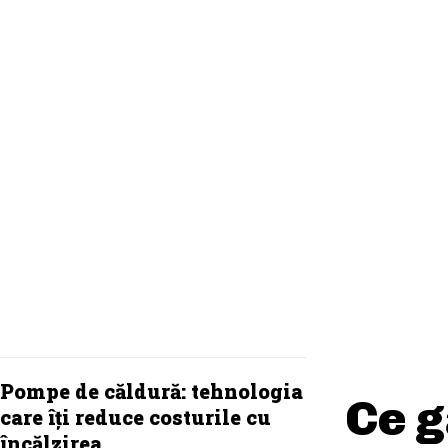
Cum alegi rochia ideală pentru
balul de absolvire?
Pompe de căldură: tehnologia
Ce g
care îți reduce costurile cu
încălzirea