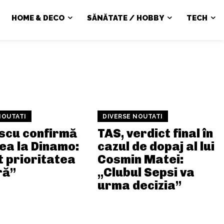
HOME & DECO
SĂNĂTATE / HOBBY
TECH
NOUTATI
DIVERSE NOUTATI
scu confirmă
TAS, verdict final în
ea la Dinamo:
cazul de dopaj al lui
t prioritatea
Cosmin Matei:
ră”
„Clubul Sepsi va
urma decizia”