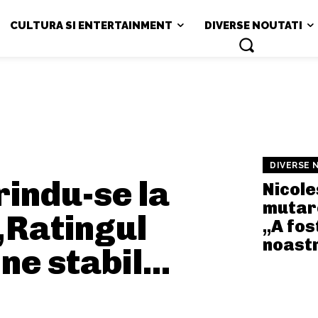
CULTURA SI ENTERTAINMENT
DIVERSE NOUTATI
DIVERSE 
rindu-se la
Nicole
mutar
„Ratingul
„A fos
noast
e stabil...