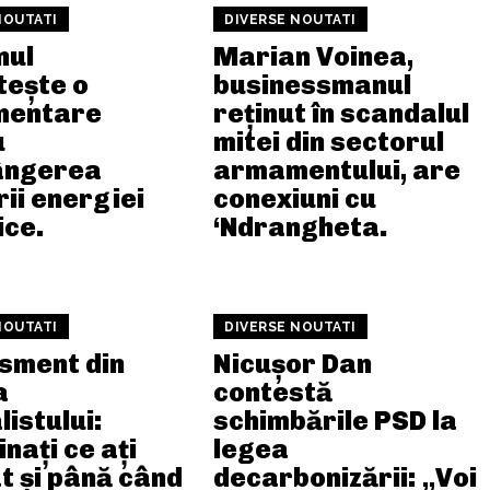
NOUTATI
DIVERSE NOUTATI
nul
Marian Voinea,
tește o
businessmanul
mentare
reținut în scandalul
u
mitei din sectorul
ângerea
armamentului, are
rii energiei
conexiuni cu
ice.
‘Ndrangheta.
NOUTATI
DIVERSE NOUTATI
sment din
Nicușor Dan
a
contestă
listului:
schimbările PSD la
nați ce ați
legea
 și până când
decarbonizării: „Voi