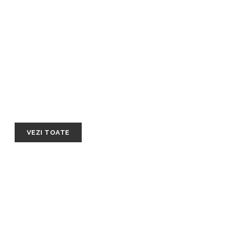
 AFACERI
VEZI TOATE
Ce este un development model
într-o agenție?