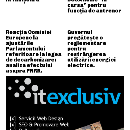
cursa” pentru
funcția de antrenor
Reacția Comisiei
Guvernul
Europene la
pregătește o
ajustările
reglementare
Parlamentului
pentru
referitoare la legea
restrângerea
de decarbonizare:
utilizării energiei
analiza efectului
electrice.
asupra PNRR.