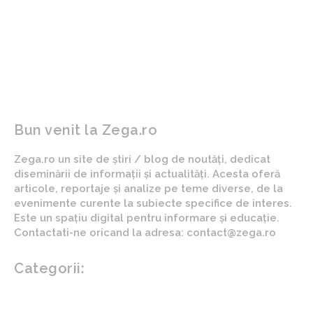
ziua 87: Informații despre
români într-un
acordul confidențial care
referendum pentru
ar putea facilita
destituirea președintelui
reconcilierea între
Nicușor Dan (sondaj de
Washington și Teheran
opinie)
Bun venit la Zega.ro
Zega.ro un site de știri / blog de noutăți, dedicat
diseminării de informații și actualități. Acesta oferă
articole, reportaje și analize pe teme diverse, de la
evenimente curente la subiecte specifice de interes.
Este un spațiu digital pentru informare și educație.
Contactati-ne oricand la adresa: contact@zega.ro
Categorii:
Afaceri si industrii
Auto
Imobiliare