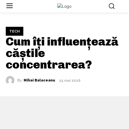
TECH
Cum îți influențează
căștile
concentrarea?
By
Mihai Balaceanu
25 mai 2026