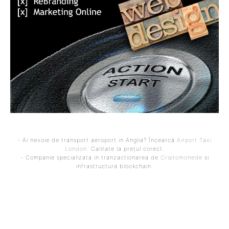
- Ai nevoie de transport aeroport in Anglia? Încearcă
Airport Taxi
London
. Calitate la prețul corect.
- Companie specializata in tranzactionarea de
Criptomonede
si
infrastructura blockchain.
ARTICOLUL PRECEDENT
ARTICOLUL URMĂTOR
Livetext Război în Iran,
Cum ar vota cetățenii