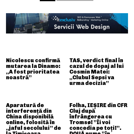
ARTICOLE ASEMANATOARE
Nicolescu confirmă
TAS, verdict final în
mutarea la Dinamo:
cazul de dopaj al lui
„A fost prioritatea
Cosmin Matei:
noastră”
„Clubul Sepsi va
urma decizia”
Aparatură de
Folha, IEȘIRE din CFR
interferență din
Cluj după
China disponibilă
înfrângerea cu
online, folosită în
Tromsø! ”Îi voi
„jaful secolului” de
concedia pe toți!”.
la Timișoara
DOUĂ nume ”în