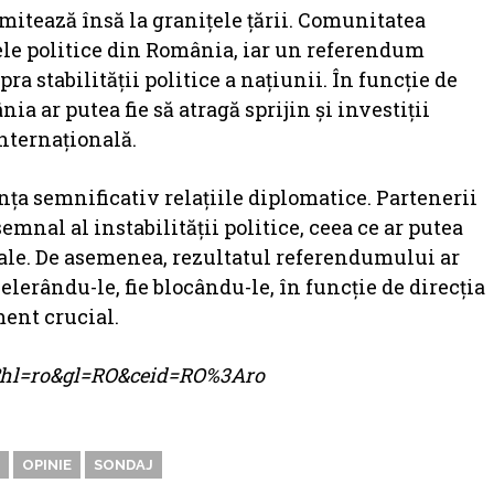
mitează însă la granițele țării. Comunitatea
le politice din România, iar un referendum
a stabilității politice a națiunii. În funcție de
a ar putea fie să atragă sprijin și investiții
internațională.
ța semnificativ relațiile diplomatice. Partenerii
mnal al instabilității politice, ceea ce ar putea
nale. De asemenea, rezultatul referendumului ar
elerându-le, fie blocându-le, în funcție de direcția
ment crucial.
me?hl=ro&gl=RO&ceid=RO%3Aro
OPINIE
SONDAJ