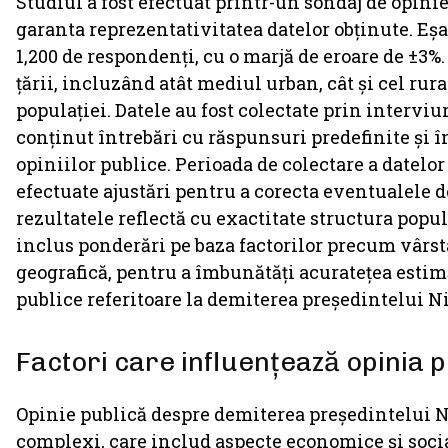
Studiul a fost efectuat printr-un sondaj de opini
garanta reprezentativitatea datelor obținute. Eșan
1,200 de respondenți, cu o marjă de eroare de ±3%.
țării, incluzând atât mediul urban, cât și cel rura
populației. Datele au fost colectate prin interviu
conținut întrebări cu răspunsuri predefinite și 
opiniilor publice. Perioada de colectare a datelor
efectuate ajustări pentru a corecta eventualele 
rezultatele reflectă cu exactitate structura pop
inclus ponderări pe baza factorilor precum vârsta
geografică, pentru a îmbunătăți acuratețea estimă
publice referitoare la demiterea președintelui N
Factori care influențează opinia p
Opinie publică despre demiterea președintelui Ni
complexi, care includ aspecte economice și socia