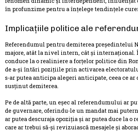
fenomen dinamic și interdependent, influențat de
în profunzime pentru a înțelege tendințele curen
Implicațiile politice ale referend
Referendumul pentru demiterea președintelui Ni
majore, atât la nivel intern, cât și internațional
conduce la o realiniere a forțelor politice din R
de a-și întări pozițiile prin activarea electora
s-ar putea anticipa alegeri anticipate, ceea ce ar
susținut demiterea.
Pe de altă parte, un eșec al referendumului ar pu
de guvernare, oferindu-le un mandat mai puterni
ar putea descuraja opoziția și ar putea duce la o r
care ar trebui să-și revizuiască mesajele și abora