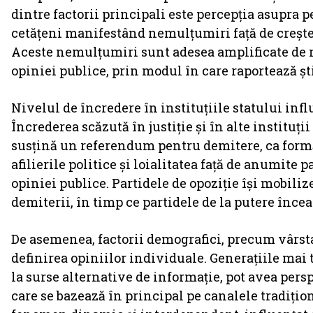
dintre factorii principali este percepția asupra
cetățeni manifestând nemulțumiri față de creșter
Aceste nemulțumiri sunt adesea amplificate de m
opiniei publice, prin modul în care raportează ști
Nivelul de încredere în instituțiile statului inf
Încrederea scăzută în justiție și în alte institu
susțină un referendum pentru demitere, ca formă 
afilierile politice și loialitatea față de anumite p
opiniei publice. Partidele de opoziție își mobili
demiterii, în timp ce partidele de la putere înce
De asemenea, factorii demografici, precum vârsta
definirea opiniilor individuale. Generațiile mai t
la surse alternative de informație, pot avea persp
care se bazează în principal pe canalele tradițion