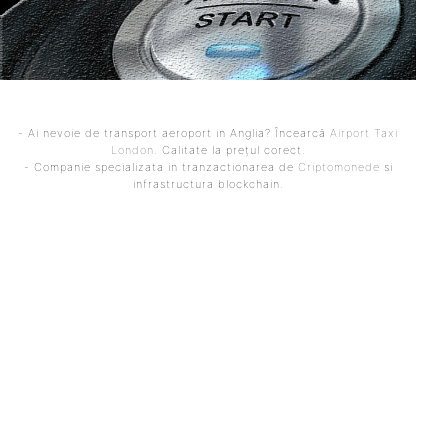
- Ai nevoie de transport aeroport in Anglia? Încearcă
Airport Taxi
London
. Calitate la prețul corect.
- Companie specializata in tranzactionarea de
Criptomonede
si
infrastructura blockchain.