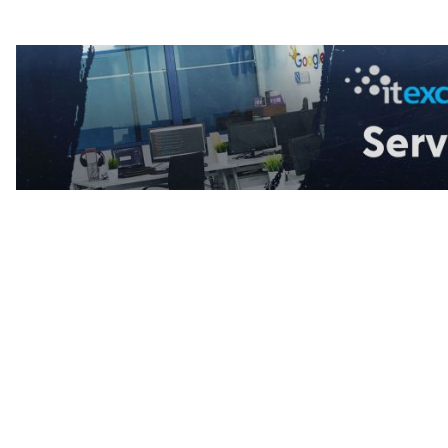
oncentrarea?
Liderul
Culturii în 