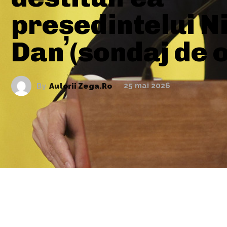
președintelui N
Dan (sondaj de o
By
Autorii Zega.ro
25 mai 2026
ARTICOLE ASEMANATOARE