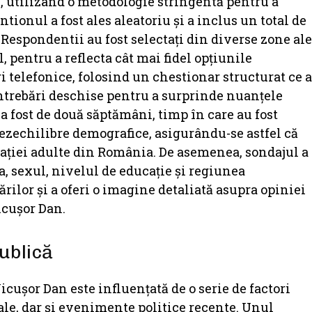
e, utilizând o metodologie stringentă pentru a
tionul a fost ales aleatoriu și a inclus un total de
 Respondentii au fost selectați din diverse zone ale
l, pentru a reflecta cât mai fidel opțiunile
ri telefonice, folosind un chestionar structurat ce a
întrebări deschise pentru a surprinde nuanțele
 a fost de două săptămâni, timp în care au fost
dezechilibre demografice, asigurându-se astfel că
ulației adulte din România. De asemenea, sondajul a
, sexul, nivelul de educație și regiunea
rilor și a oferi o imagine detaliată asupra opiniei
icușor Dan.
ublică
cușor Dan este influențată de o serie de factori
le, dar și evenimente politice recente. Unul