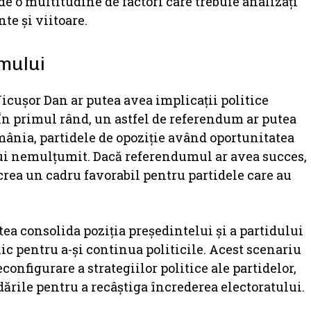
 o multitudine de factori care trebuie analizați
te și viitoare.
umului
cușor Dan ar putea avea implicații politice
. În primul rând, un astfel de referendum ar putea
omânia, partidele de opoziție având oportunitatea
tului nemulțumit. Dacă referendumul ar avea succes,
 crea un cadru favorabil pentru partidele care au
tea consolida poziția președintelui și a partidului
c pentru a-și continua politicile. Acest scenariu
econfigurare a strategiilor politice ale partidelor,
dările pentru a recâștiga încrederea electoratului.