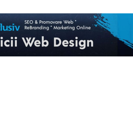
ARTICOLUL URMĂTOR
 UDMR cere demisia ministrului
urma apariției unei înregistrări