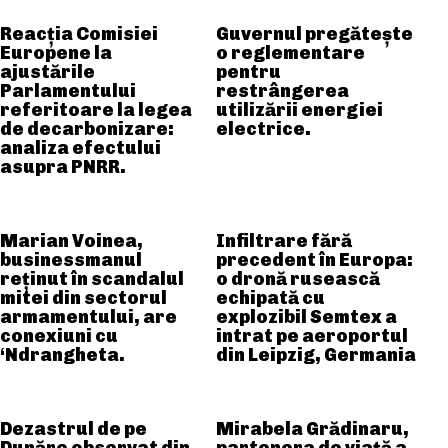
Reacția Comisiei
Guvernul pregătește
Europene la
o reglementare
ajustările
pentru
Parlamentului
restrângerea
referitoare la legea
utilizării energiei
de decarbonizare:
electrice.
analiza efectului
asupra PNRR.
Marian Voinea,
Infiltrare fără
businessmanul
precedent în Europa:
reținut în scandalul
o dronă rusească
mitei din sectorul
echipată cu
armamentului, are
explozibil Semtex a
conexiuni cu
intrat pe aeroportul
‘Ndrangheta.
din Leipzig, Germania
Dezastrul de pe
Mirabela Grădinaru,