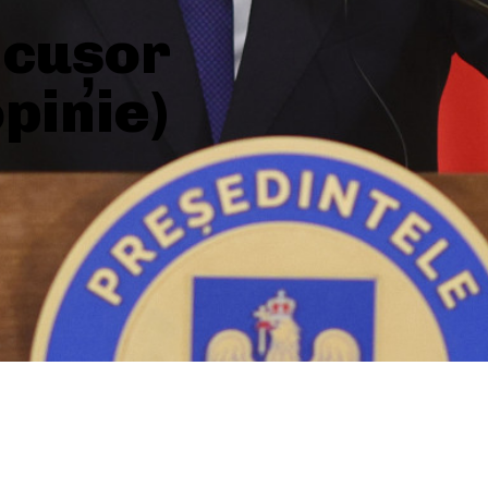
icușor
pinie)
SHARE