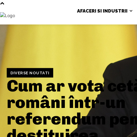
AFACERI SI INDUSTRII
DIVERSE NOUTATI
Cum ar vota cet
români într-un
referendum pen
destituirea