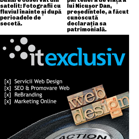
Dunăre observat din
partenera de viață a
satelit: Fotografii cu
lui Nicușor Dan,
fluviul înainte și după
președintele, a făcut
perioadele de
cunoscută
secetă.
declarația sa
patrimonială.