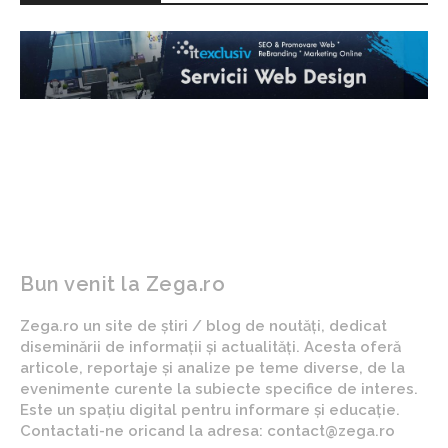
Bun venit la Zega.ro
Zega.ro un site de știri / blog de noutăți, dedicat
diseminării de informații și actualități. Acesta oferă
articole, reportaje și analize pe teme diverse, de la
evenimente curente la subiecte specifice de interes.
Este un spațiu digital pentru informare și educație.
Contactati-ne oricand la adresa: contact@zega.ro