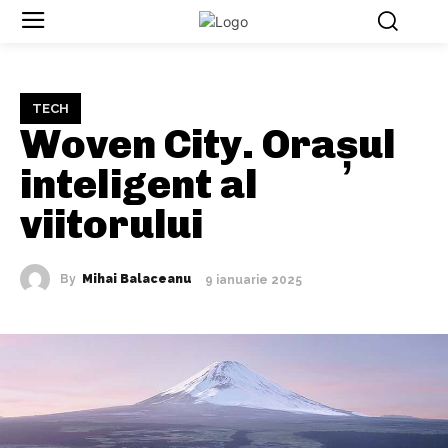
TECH
Woven City. Orașul
inteligent al
viitorului
By
Mihai Balaceanu
9 ianuarie 2025