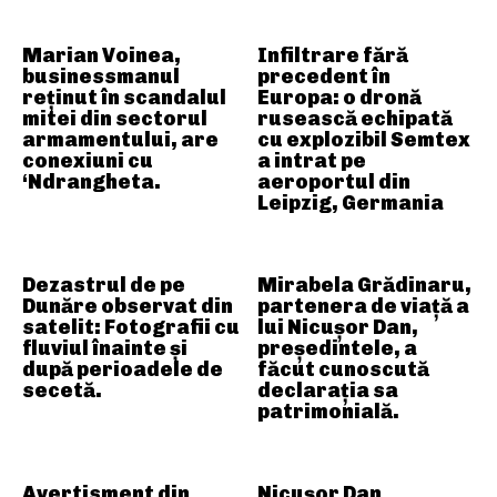
Marian Voinea,
Infiltrare fără
businessmanul
precedent în
reținut în scandalul
Europa: o dronă
mitei din sectorul
rusească echipată
armamentului, are
cu explozibil Semtex
conexiuni cu
a intrat pe
‘Ndrangheta.
aeroportul din
Leipzig, Germania
Dezastrul de pe
Mirabela Grădinaru,
Dunăre observat din
partenera de viață a
satelit: Fotografii cu
lui Nicușor Dan,
fluviul înainte și
președintele, a
după perioadele de
făcut cunoscută
secetă.
declarația sa
patrimonială.
Avertisment din
Nicușor Dan