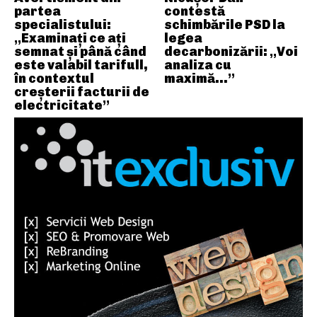
partea
contestă
specialistului:
schimbările PSD la
„Examinați ce ați
legea
semnat și până când
decarbonizării: „Voi
este valabil tarifull,
analiza cu
în contextul
maximă…”
creșterii facturii de
electricitate”