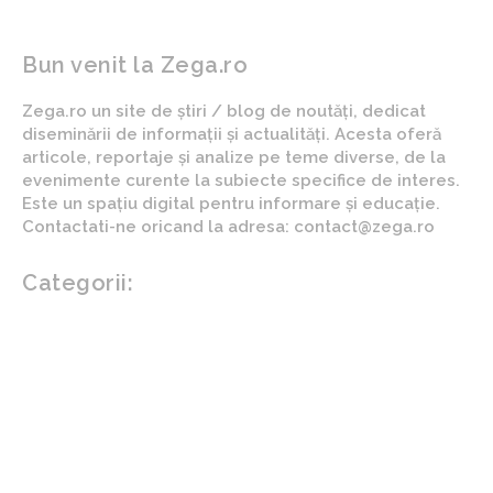
Bun venit la Zega.ro
Zega.ro un site de știri / blog de noutăți, dedicat
diseminării de informații și actualități. Acesta oferă
articole, reportaje și analize pe teme diverse, de la
evenimente curente la subiecte specifice de interes.
Este un spațiu digital pentru informare și educație.
Contactati-ne oricand la adresa: contact@zega.ro
Categorii:
Afaceri si industrii
Auto
Imobiliare
Turism
Cultura si Entertainment
Arta si istorie
Fashion
Showbiz
Diverse noutati
Agricultura
Parenting
Politica