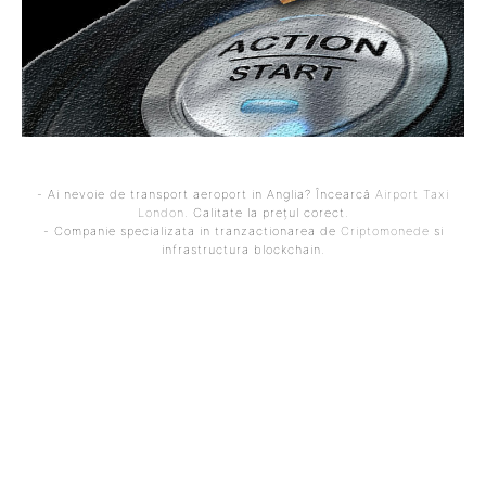
- Ai nevoie de transport aeroport in Anglia? Încearcă
Airport Taxi
London
. Calitate la prețul corect.
- Companie specializata in tranzactionarea de
Criptomonede
si
infrastructura blockchain.
ARTICOLUL PRECEDENT
ARTICOLUL URMĂTOR
Vehicule pe hidrogen:
Proiectul SkyDrive:
Tehnologia care
Vehiculele zburătoare ale
revoluționează
viitorului
transportul