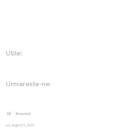
Home & Deco
Design interior
Gradina si exterior
Sănătate / Hobby
Beauty
Sanatate mentala
Sport
Tech
Gadgeturi
Inovatii tehnologice
Utile:
Politică de confidențialitate
Contact www.zega.ro
Politica de cookies (GDPR)
Urmareste-ne:
FACEBOOK
C
26
București
joi, august 6, 2026