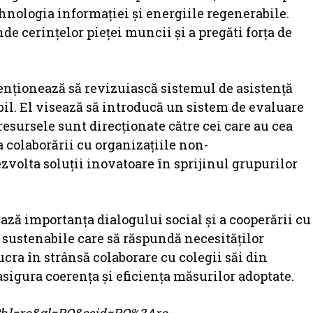
hnologia informației și energiile regenerabile.
e cerințelor pieței muncii și a pregăti forța de
tenționează să revizuiască sistemul de asistență
abil. El visează să introducă un sistem de evaluare
 resursele sunt direcționate către cei care au cea
 colaborării cu organizațiile non-
zvolta soluții inovatoare în sprijinul grupurilor
ză importanța dialogului social și a cooperării cu
i sustenabile care să răspundă necesităților
ucra în strânsă colaborare cu colegii săi din
asigura coerența și eficiența măsurilor adoptate.