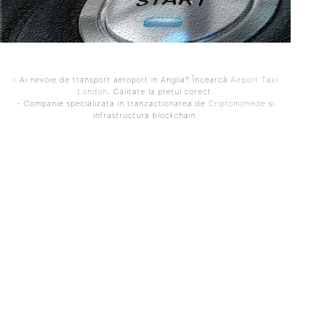
- Ai nevoie de transport aeroport in Anglia? Încearcă
Airport Taxi
London
. Calitate la prețul corect.
- Companie specializata in tranzactionarea de
Criptomonede
si
infrastructura blockchain.