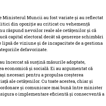
de Ministerul Muncii au fost variate și au reflectat
olitici din opoziție au criticat cu vehemență
nu răspund nevoilor reale ale cetățenilor și că
ucă capital electoral decât să genereze schimbări
 lipsă de viziune și de incapacitate de a gestiona
ategoriile defavorizate.
e au încercat să susțină măsurile adoptate,
ea economică și socială. Ei au argumentat că
pași necesari pentru a propulsa creșterea
ță ale cetățenilor. Cu toate acestea, chiar și
o coordonare și comunicare mai bună între minister
asigura o implementare eficientă și consecventă a