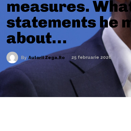
measures. Wha
statements he 
about…
By
Autorii Zega.ro
25 februarie 2026
ARTICOLE ASEMANATOARE