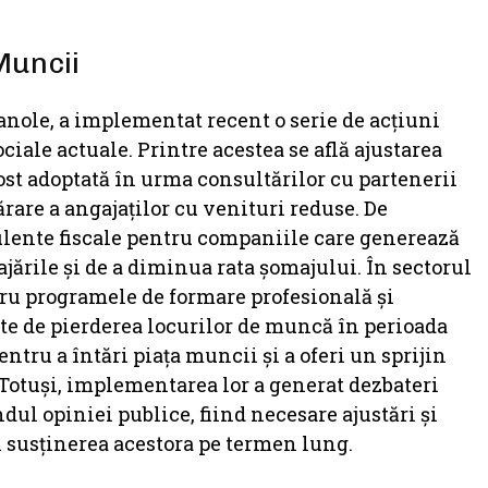
Muncii
nole, a implementat recent o serie de acțiuni
iale actuale. Printre acestea se află ajustarea
ost adoptată în urma consultărilor cu partenerii
ărare a angajaților cu venituri reduse. De
ulente fiscale pentru companiile care generează
jările și de a diminua rata șomajului. În sectorul
tru programele de formare profesională și
ate de pierderea locurilor de muncă în perioada
ntru a întări piața muncii și a oferi un sprijin
. Totuși, implementarea lor a generat dezbateri
ândul opiniei publice, fiind necesare ajustări și
și susținerea acestora pe termen lung.