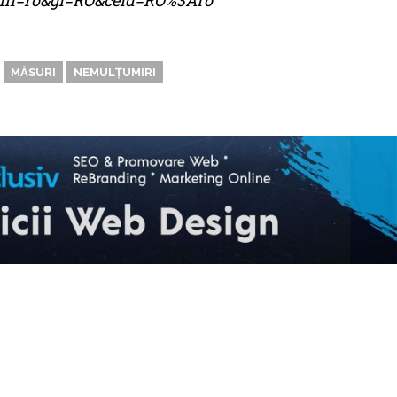
me?hl=ro&gl=RO&ceid=RO%3Aro
MĂSURI
NEMULȚUMIRI