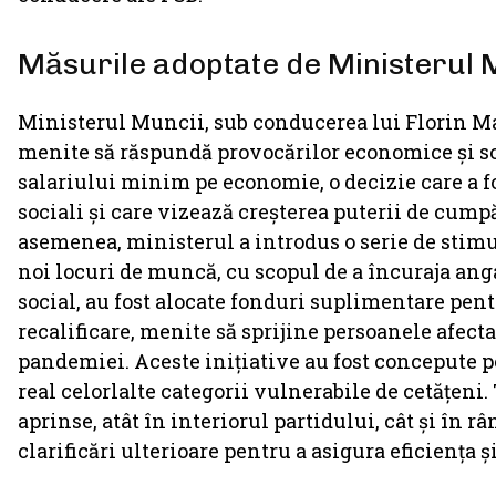
Măsurile adoptate de Ministerul 
Ministerul Muncii, sub conducerea lui Florin Ma
menite să răspundă provocărilor economice și soc
salariului minim pe economie, o decizie care a f
sociali și care vizează creșterea puterii de cump
asemenea, ministerul a introdus o serie de stim
noi locuri de muncă, cu scopul de a încuraja anga
social, au fost alocate fonduri suplimentare pen
recalificare, menite să sprijine persoanele afect
pandemiei. Aceste inițiative au fost concepute pe
real celorlalte categorii vulnerabile de cetățeni
aprinse, atât în interiorul partidului, cât și în r
clarificări ulterioare pentru a asigura eficiența 