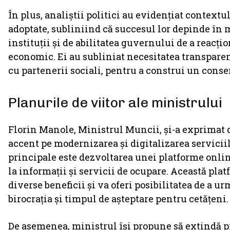
În plus, analiștii politici au evidențiat contextu
adoptate, subliniind că succesul lor depinde în 
instituții și de abilitatea guvernului de a reacț
economic. Ei au subliniat necesitatea transparenț
cu partenerii sociali, pentru a construi un conse
Planurile de viitor ale ministrului
Florin Manole, Ministrul Muncii, și-a exprimat 
accent pe modernizarea și digitalizarea servicii
principale este dezvoltarea unei platforme online
la informații și servicii de ocupare. Această pl
diverse beneficii și va oferi posibilitatea de a u
birocrația și timpul de așteptare pentru cetățeni.
De asemenea, ministrul își propune să extindă p