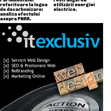
Parlamentului
restrângerea
referitoare la legea
utilizării energiei
de decarbonizare:
electrice.
analiza efectului
asupra PNRR.