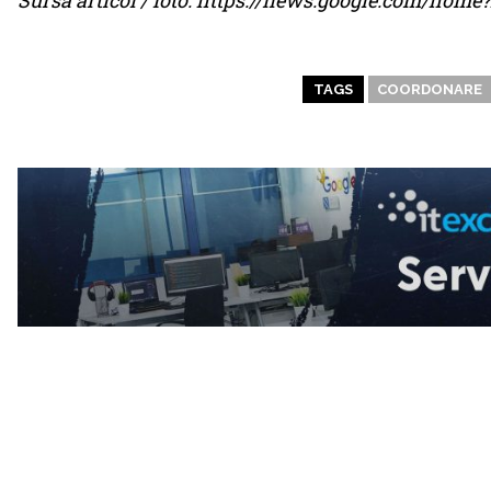
Sursa articol / foto: https://news.google.com/ho
TAGS
COORDONARE