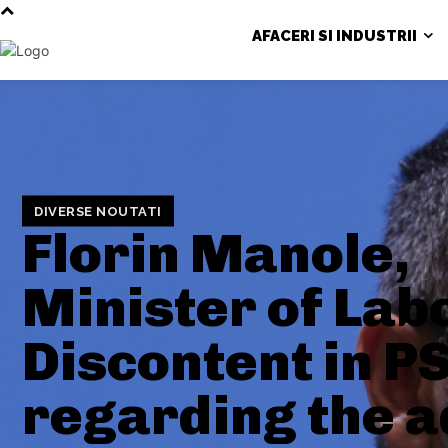
AFACERI SI INDUSTRII
DIVERSE NOUTATI
Florin Manole,
Minister of Lab
Discontent in P
regarding the 