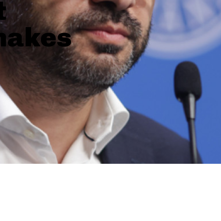
t
makes
SHARE