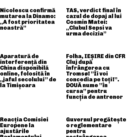
Nicolescu confirmă
TAS, verdict final în
mutarea la Dinamo:
cazul de dopaj al lui
„A fost prioritatea
Cosmin Matei:
noastră”
„Clubul Sepsi va
urma decizia”
Aparatură de
Folha, IEȘIRE din CFR
interferență din
Cluj după
China disponibilă
înfrângerea cu
online, folosită în
Tromsø! ”Îi voi
„jaful secolului” de
concedia pe toți!”.
la Timișoara
DOUĂ nume ”în
cursa” pentru
funcția de antrenor
Reacția Comisiei
Guvernul pregătește
Europene la
o reglementare
ajustările
pentru