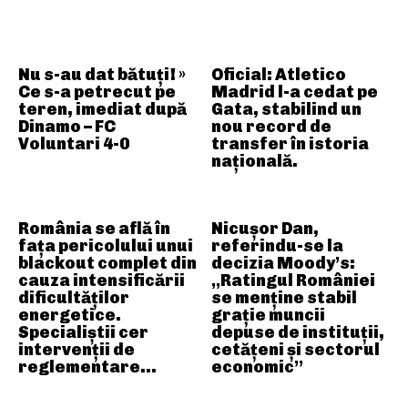
ARTICOLE ASEMANATOARE
Nu s-au dat bătuți! »
Oficial: Atletico
Ce s-a petrecut pe
Madrid l-a cedat pe
teren, imediat după
Gata, stabilind un
Dinamo – FC
nou record de
Voluntari 4-0
transfer în istoria
națională.
România se află în
Nicușor Dan,
fața pericolului unui
referindu-se la
blackout complet din
decizia Moody’s:
cauza intensificării
„Ratingul României
dificultăților
se menține stabil
energetice.
grație muncii
Specialiștii cer
depuse de instituții,
intervenții de
cetățeni și sectorul
reglementare…
economic”