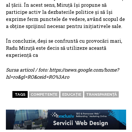
al țării. În acest sens, Miruță își propune să
participe activ la dezbaterile politice și să își
exprime ferm punctele de vedere, având scopul de
a obține sprijinul necesar pentru inițiativele sale.
În concluzie, deși se confruntă cu provocări mari,
Radu Miruță este decis să utilizeze această
experiență ca
Sursa articol / foto: https://news.google.com/home?
hl=ro&gl=RO&ceid=RO%3Aro
TAGS
COMPETENȚE
EDUCAȚIE
TRANSPARENȚĂ