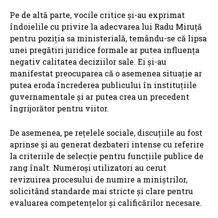
Pe de altă parte, vocile critice și-au exprimat
îndoielile cu privire la adecvarea lui Radu Miruță
pentru poziția sa ministerială, temându-se că lipsa
unei pregătiri juridice formale ar putea influența
negativ calitatea deciziilor sale. Ei și-au
manifestat preocuparea că o asemenea situație ar
putea eroda încrederea publicului în instituțiile
guvernamentale și ar putea crea un precedent
îngrijorător pentru viitor.
De asemenea, pe rețelele sociale, discuțiile au fost
aprinse și au generat dezbateri intense cu referire
la criteriile de selecție pentru funcțiile publice de
rang înalt. Numeroși utilizatori au cerut
revizuirea procesului de numire a miniștrilor,
solicitând standarde mai stricte și clare pentru
evaluarea competențelor și calificărilor necesare.