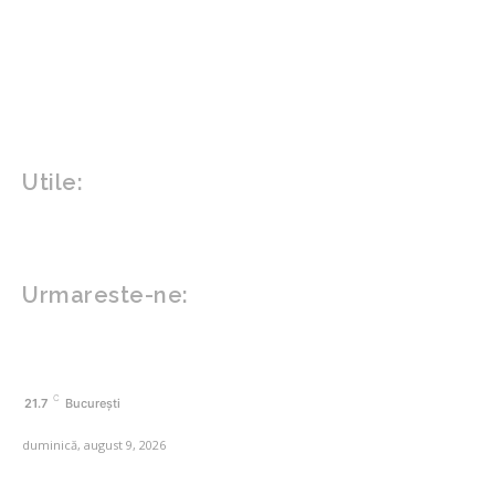
Design interior
Gradina si exterior
Sănătate / Hobby
Beauty
Sanatate mentala
Sport
Tech
Gadgeturi
Inovatii tehnologice
Utile:
Politică de confidențialitate
Contact www.zega.ro
Politica de cookies (GDPR)
Urmareste-ne:
FACEBOOK
C
21.7
București
duminică, august 9, 2026