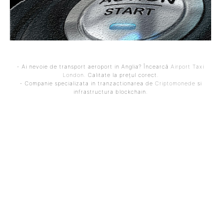
- Ai nevoie de transport aeroport in Anglia? Încearcă
Airport Taxi
London
. Calitate la prețul corect.
- Companie specializata in tranzactionarea de
Criptomonede
si
infrastructura blockchain.
ARTICOLUL PRECEDENT
ARTICOLUL URMĂTOR
Florin Manole, Minister of
Permis reținut din cauza
Labor: Discontent in PSD
neachitării amenzilor:
regarding the adopted
Detalii importante pentru
measures. What
conducători auto. Cseke
statements he makes
Attila: Va simplifica
about…
strângerea…