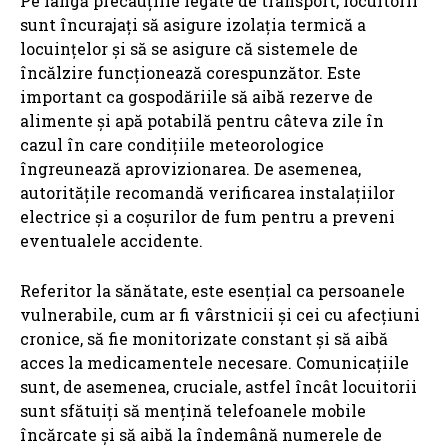
Pe lângă precauțiile legate de transport, locuitorii
sunt încurajați să asigure izolația termică a
locuințelor și să se asigure că sistemele de
încălzire funcționează corespunzător. Este
important ca gospodăriile să aibă rezerve de
alimente și apă potabilă pentru câteva zile în
cazul în care condițiile meteorologice
îngreunează aprovizionarea. De asemenea,
autoritățile recomandă verificarea instalațiilor
electrice și a coșurilor de fum pentru a preveni
eventualele accidente.
Referitor la sănătate, este esențial ca persoanele
vulnerabile, cum ar fi vârstnicii și cei cu afecțiuni
cronice, să fie monitorizate constant și să aibă
acces la medicamentele necesare. Comunicațiile
sunt, de asemenea, cruciale, astfel încât locuitorii
sunt sfătuiți să mențină telefoanele mobile
încărcate și să aibă la îndemână numerele de