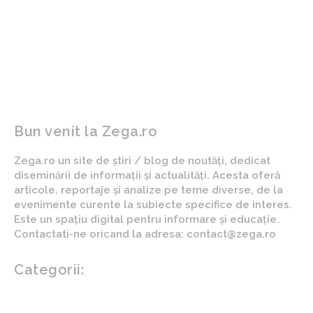
conving pe președintele
România nu va face în
PSD să amenințe cu
acest moment parte din
respingerea bugetului și
Consiliul pentru Pace al lui
demiterea lui Bolojan
Trump: „Suntem oameni
responsabili”
Bun venit la Zega.ro
Zega.ro un site de știri / blog de noutăți, dedicat
diseminării de informații și actualități. Acesta oferă
articole, reportaje și analize pe teme diverse, de la
evenimente curente la subiecte specifice de interes.
Este un spațiu digital pentru informare și educație.
Contactati-ne oricand la adresa: contact@zega.ro
Categorii:
Afaceri si industrii
Auto
Imobiliare