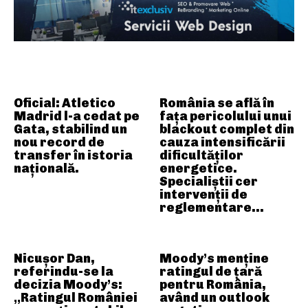
ARTICOLE ASEMANATOARE
Oficial: Atletico
România se află în
Madrid l-a cedat pe
fața pericolului unui
Gata, stabilind un
blackout complet din
nou record de
cauza intensificării
transfer în istoria
dificultăților
națională.
energetice.
Specialiștii cer
intervenții de
reglementare…
Nicușor Dan,
Moody’s menține
referindu-se la
ratingul de țară
decizia Moody’s:
pentru România,
„Ratingul României
având un outlook