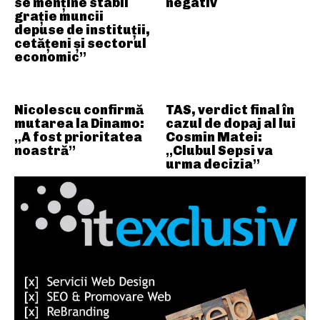
se menține stabil
negativ
grație muncii
depuse de instituții,
cetățeni și sectorul
economic”
Nicolescu confirmă
TAS, verdict final în
mutarea la Dinamo:
cazul de dopaj al lui
„A fost prioritatea
Cosmin Matei:
noastră”
„Clubul Sepsi va
urma decizia”