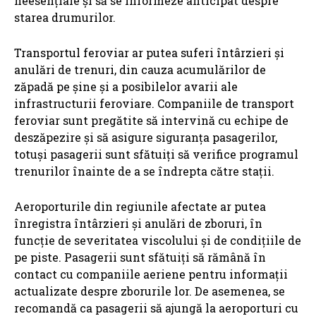
neesențiale și să se informeze anticipat despre
starea drumurilor.
Transportul feroviar ar putea suferi întârzieri și
anulări de trenuri, din cauza acumulărilor de
zăpadă pe șine și a posibilelor avarii ale
infrastructurii feroviare. Companiile de transport
feroviar sunt pregătite să intervină cu echipe de
deszăpezire și să asigure siguranța pasagerilor,
totuși pasagerii sunt sfătuiți să verifice programul
trenurilor înainte de a se îndrepta către stații.
Aeroporturile din regiunile afectate ar putea
înregistra întârzieri și anulări de zboruri, în
funcție de severitatea viscolului și de condițiile de
pe piste. Pasagerii sunt sfătuiți să rămână în
contact cu companiile aeriene pentru informații
actualizate despre zborurile lor. De asemenea, se
recomandă ca pasagerii să ajungă la aeroporturi cu