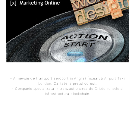
- Ai nevoie de transport aeroport in Anglia? Încearcă
Airport Taxi
London
. Calitate la prețul corect.
- Companie specializata in tranzactionarea de
Criptomonede
si
infrastructura blockchain.
ARTICOLUL PRECEDENT
ARTICOLUL URMĂTOR
Grindeanu și „o formă de
Nicușor Dan explică
fericire”: Măsurile care îl
motivele pentru care