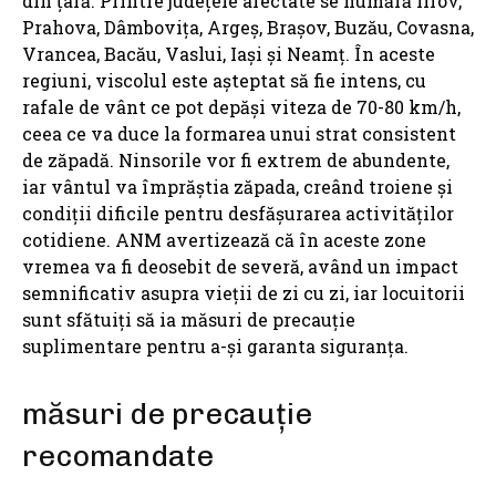
din țară. Printre județele afectate se numără Ilfov,
Prahova, Dâmbovița, Argeș, Brașov, Buzău, Covasna,
Vrancea, Bacău, Vaslui, Iași și Neamț. În aceste
regiuni, viscolul este așteptat să fie intens, cu
rafale de vânt ce pot depăși viteza de 70-80 km/h,
ceea ce va duce la formarea unui strat consistent
de zăpadă. Ninsorile vor fi extrem de abundente,
iar vântul va împrăștia zăpada, creând troiene și
condiții dificile pentru desfășurarea activităților
cotidiene. ANM avertizează că în aceste zone
vremea va fi deosebit de severă, având un impact
semnificativ asupra vieții de zi cu zi, iar locuitorii
sunt sfătuiți să ia măsuri de precauție
suplimentare pentru a-și garanta siguranța.
măsuri de precauție
recomandate