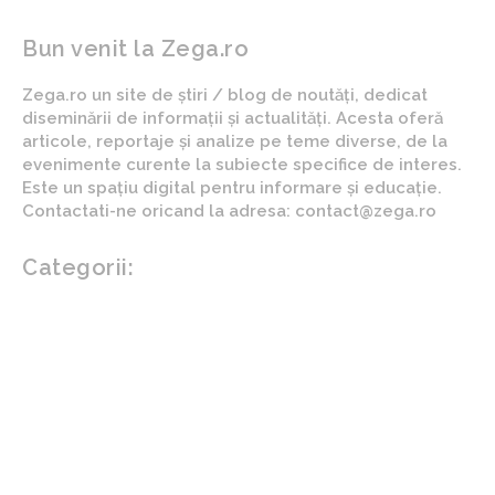
Bun venit la Zega.ro
Zega.ro un site de știri / blog de noutăți, dedicat
diseminării de informații și actualități. Acesta oferă
articole, reportaje și analize pe teme diverse, de la
evenimente curente la subiecte specifice de interes.
Este un spațiu digital pentru informare și educație.
Contactati-ne oricand la adresa: contact@zega.ro
Categorii:
Afaceri si industrii
Auto
Imobiliare
Turism
Cultura si Entertainment
Arta si istorie
Fashion
Showbiz
Diverse noutati
Agricultura
Parenting
Politica
Home & Deco