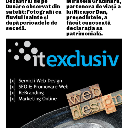
Dezastrul de pe
Mirabela Grădinaru,
Dunăre observat din
partenera de viață a
satelit: Fotografii cu
lui Nicușor Dan,
fluviul înainte și
președintele, a
după perioadele de
făcut cunoscută
secetă.
declarația sa
patrimonială.