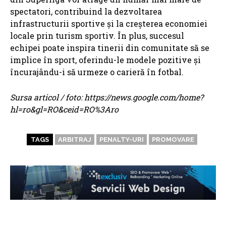
spectatori, contribuind la dezvoltarea
infrastructurii sportive și la creșterea economiei
locale prin turism sportiv. În plus, succesul
echipei poate inspira tinerii din comunitate să se
implice în sport, oferindu-le modele pozitive și
încurajându-i să urmeze o carieră în fotbal.
Sursa articol / foto: https://news.google.com/home?
hl=ro&gl=RO&ceid=RO%3Aro
TAGS
ARBITRAJ
PENALTY-URI
PROMOVARE
ARTICOLE ASEMANATOARE