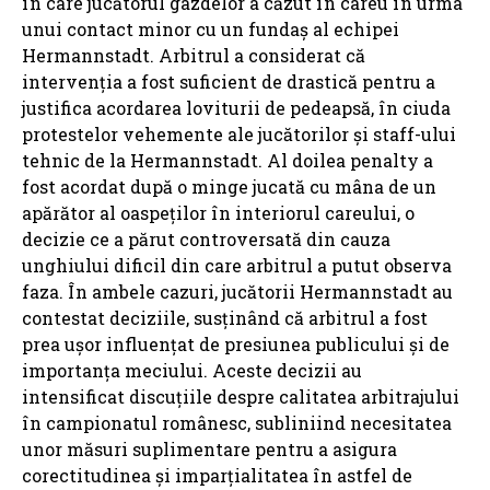
în care jucătorul gazdelor a căzut în careu în urma
unui contact minor cu un fundaș al echipei
Hermannstadt. Arbitrul a considerat că
intervenția a fost suficient de drastică pentru a
justifica acordarea loviturii de pedeapsă, în ciuda
protestelor vehemente ale jucătorilor și staff-ului
tehnic de la Hermannstadt. Al doilea penalty a
fost acordat după o minge jucată cu mâna de un
apărător al oaspeților în interiorul careului, o
decizie ce a părut controversată din cauza
unghiului dificil din care arbitrul a putut observa
faza. În ambele cazuri, jucătorii Hermannstadt au
contestat deciziile, susținând că arbitrul a fost
prea ușor influențat de presiunea publicului și de
importanța meciului. Aceste decizii au
intensificat discuțiile despre calitatea arbitrajului
în campionatul românesc, subliniind necesitatea
unor măsuri suplimentare pentru a asigura
corectitudinea și imparțialitatea în astfel de