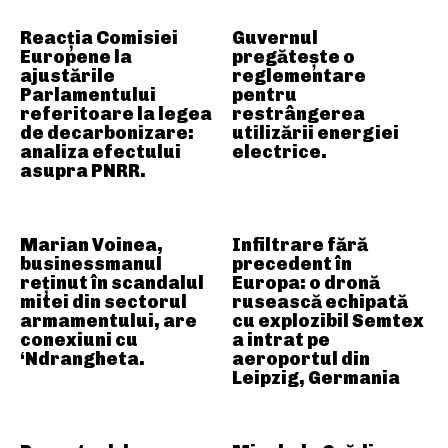
Reacția Comisiei
Guvernul
Europene la
pregătește o
ajustările
reglementare
Parlamentului
pentru
referitoare la legea
restrângerea
de decarbonizare:
utilizării energiei
analiza efectului
electrice.
asupra PNRR.
Marian Voinea,
Infiltrare fără
businessmanul
precedent în
reținut în scandalul
Europa: o dronă
mitei din sectorul
rusească echipată
armamentului, are
cu explozibil Semtex
conexiuni cu
a intrat pe
‘Ndrangheta.
aeroportul din
Leipzig, Germania