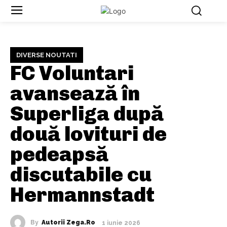
DIVERSE NOUTATI
FC Voluntari
avansează în
Superliga după
două lovituri de
pedeapsă
discutabile cu
Hermannstadt
By
Autorii Zega.ro
1 iunie 2026