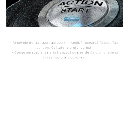
- Ai nevoie de transport aeroport in Anglia? Încearcă
Airport Taxi
London
. Calitate la prețul corect.
- Companie specializata in tranzactionarea de
Criptomonede
si
infrastructura blockchain.
ARTICOLUL PRECEDENT
ARTICOLUL URMĂTOR
Iran întrerupe discuțiile
Atacul rus a șocat
de pace cu SUA. Mesaje
ucrainenii: 9 decedați și
intimidante din partea
mai mult de 60 de răniți, un
Teheranului.
imobil de 24 de etaje, hit de
o rachetă.