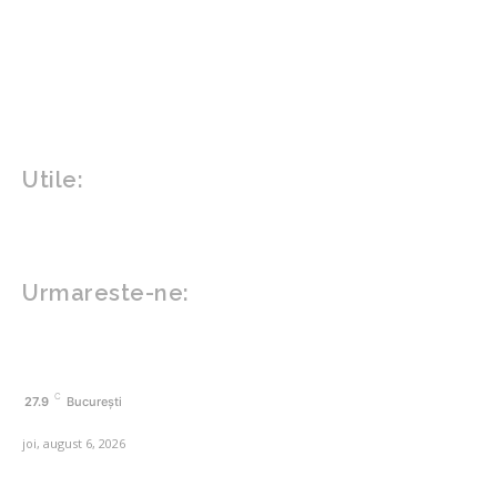
Design interior
Gradina si exterior
Sănătate / Hobby
Beauty
Sanatate mentala
Sport
Tech
Gadgeturi
Inovatii tehnologice
Utile:
Politică de confidențialitate
Contact www.zega.ro
Politica de cookies (GDPR)
Urmareste-ne:
FACEBOOK
C
27.9
București
joi, august 6, 2026