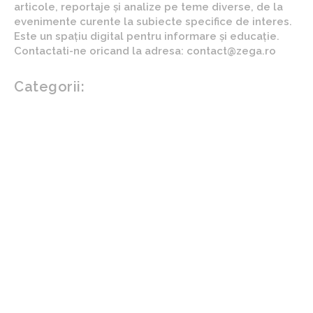
articole, reportaje și analize pe teme diverse, de la
evenimente curente la subiecte specifice de interes.
Este un spațiu digital pentru informare și educație.
Contactati-ne oricand la adresa: contact@zega.ro
Categorii:
Afaceri si industrii
Auto
Imobiliare
Turism
Cultura si Entertainment
Arta si istorie
Fashion
Showbiz
Diverse noutati
Agricultura
Parenting
Politica
Home & Deco
Design interior
Gradina si exterior
Sănătate / Hobby
Beauty
Sanatate mentala
Sport
Tech
Gadgeturi
Inovatii tehnologice