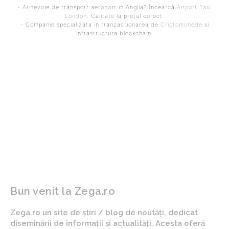
- Ai nevoie de transport aeroport in Anglia? Încearcă
Airport Taxi
London
. Calitate la prețul corect.
- Companie specializata in tranzactionarea de
Criptomonede
si
infrastructura blockchain.
ARTICOLUL PRECEDENT
ARTICOLUL URMĂTOR
ANM a prelungit
FC Voluntari avansează în
avertizarea meteo pentru
Superliga după două
precipitații abundente,
lovituri de pedeapsă
grindină și furtuni. Harta
discutabile cu
regiunilor afectate de
Hermannstadt
codul galben.
Bun venit la Zega.ro
Zega.ro un site de știri / blog de noutăți, dedicat
diseminării de informații și actualități. Acesta oferă