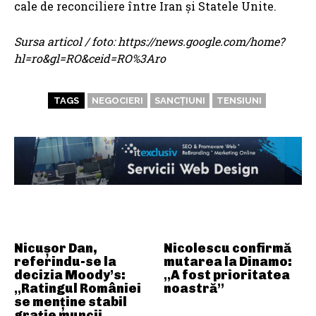
cale de reconciliere între Iran și Statele Unite.
Sursa articol / foto: https://news.google.com/home?
hl=ro&gl=RO&ceid=RO%3Aro
TAGS
NEGOCIERI
SANCȚIUNI
TENSIUNI
ARTICOLE ASEMANATOARE
Nicușor Dan,
Nicolescu confirmă
referindu-se la
mutarea la Dinamo:
decizia Moody’s:
„A fost prioritatea
„Ratingul României
noastră”
se menține stabil
grație muncii