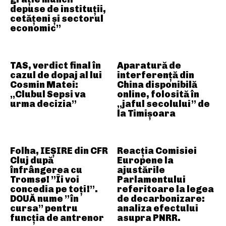
depuse de instituții,
cetățeni și sectorul
economic”
TAS, verdict final în
Aparatură de
cazul de dopaj al lui
interferență din
Cosmin Matei:
China disponibilă
„Clubul Sepsi va
online, folosită în
urma decizia”
„jaful secolului” de
la Timișoara
Folha, IEȘIRE din CFR
Reacția Comisiei
Cluj după
Europene la
înfrângerea cu
ajustările
Tromsø! ”Îi voi
Parlamentului
concedia pe toți!”.
referitoare la legea
DOUĂ nume ”în
de decarbonizare:
cursa” pentru
analiza efectului
funcția de antrenor
asupra PNRR.