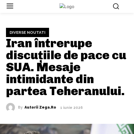
DIVERSE NOUTATI
Iran întrerupe
discuțiile de pace cu
SUA. Mesaje
intimidante din
partea Teheranului.
By
Autorii Zega.ro
1 iunie 2026