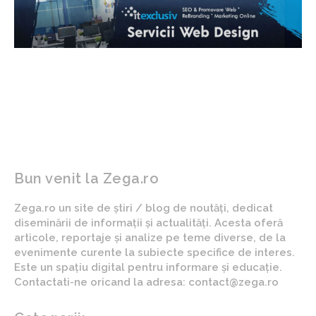
Bun venit la Zega.ro
Zega.ro un site de știri / blog de noutăți, dedicat
diseminării de informații și actualități. Acesta oferă
articole, reportaje și analize pe teme diverse, de la
evenimente curente la subiecte specifice de interes.
Este un spațiu digital pentru informare și educație.
Contactati-ne oricand la adresa: contact@zega.ro