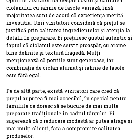
Opiniile vizitatorilor despre costul și calitatea
ciolanului cu iahnie de fasole variază, însă
majoritatea sunt de acord că experiența merită
investiția. Unii vizitatori consideră că prețul se
justifică prin calitatea ingredientelor și atenția la
detalii în preparare. Ei prețuiesc gustul autentic și
faptul că ciolanul este servit proaspăt, cu arome
bine definite și textură fragedă. Mulți
menționează că porțiile sunt generoase, iar
combinația de ciolan afumat și iahnie de fasole
este fără egal.
Pe de altă parte, există vizitatori care cred că
prețul ar putea fi mai accesibil, în special pentru
familiile ce doresc să se bucure de mai multe
preparate tradiționale în cadrul târgului. Ei
sugerează că o reducere modestă ar putea atrage și
mai mulți clienți, fără a compromite calitatea
produselor.