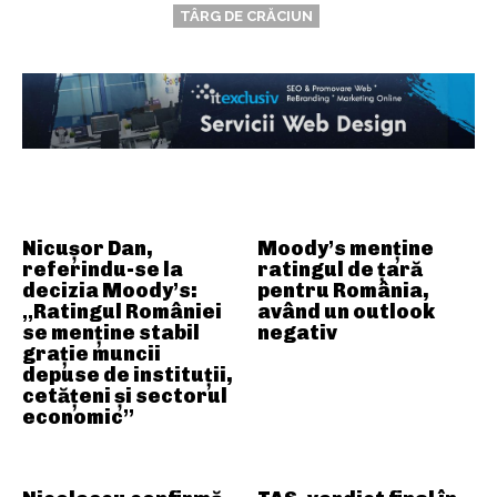
TÂRG DE CRĂCIUN
ARTICOLE ASEMANATOARE
Nicușor Dan,
Moody’s menține
referindu-se la
ratingul de țară
decizia Moody’s:
pentru România,
„Ratingul României
având un outlook
se menține stabil
negativ
grație muncii
depuse de instituții,
cetățeni și sectorul
economic”