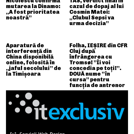
Nicolescu confirmă
TAS, verdict final în
mutarea la Dinamo:
cazul de dopaj al lui
„A fost prioritatea
Cosmin Matei:
noastră”
„Clubul Sepsi va
urma decizia”
Aparatură de
Folha, IEȘIRE din CFR
interferență din
Cluj după
China disponibilă
înfrângerea cu
online, folosită în
Tromsø! ”Îi voi
„jaful secolului” de
concedia pe toți!”.
la Timișoara
DOUĂ nume ”în
cursa” pentru
funcția de antrenor