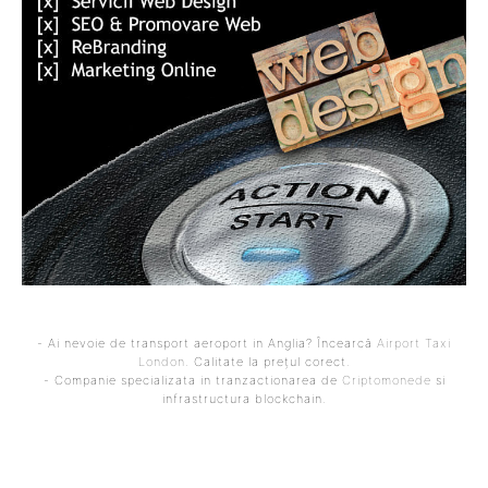
- Ai nevoie de transport aeroport in Anglia? Încearcă
Airport Taxi
London
. Calitate la prețul corect.
- Companie specializata in tranzactionarea de
Criptomonede
si
infrastructura blockchain.