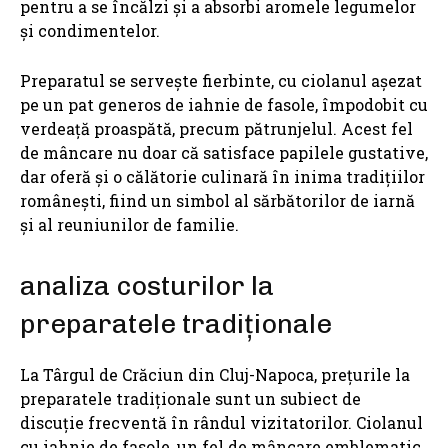
pentru a se încălzi și a absorbi aromele legumelor
și condimentelor.
Preparatul se servește fierbinte, cu ciolanul așezat
pe un pat generos de iahnie de fasole, împodobit cu
verdeață proaspătă, precum pătrunjelul. Acest fel
de mâncare nu doar că satisface papilele gustative,
dar oferă și o călătorie culinară în inima tradițiilor
românești, fiind un simbol al sărbătorilor de iarnă
și al reuniunilor de familie.
analiza costurilor la
preparatele tradiționale
La Târgul de Crăciun din Cluj-Napoca, prețurile la
preparatele tradiționale sunt un subiect de
discuție frecventă în rândul vizitatorilor. Ciolanul
cu iahnie de fasole, un fel de mâncare emblematic,