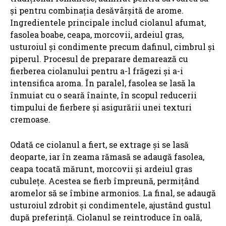
și pentru combinația desăvârșită de arome.
Ingredientele principale includ ciolanul afumat,
fasolea boabe, ceapa, morcovii, ardeiul gras,
usturoiul și condimente precum dafinul, cimbrul și
piperul. Procesul de preparare demarează cu
fierberea ciolanului pentru a-l frăgezi și a-i
intensifica aroma. În paralel, fasolea se lasă la
înmuiat cu o seară înainte, în scopul reducerii
timpului de fierbere și asigurării unei texturi
cremoase.
Odată ce ciolanul a fiert, se extrage și se lasă
deoparte, iar în zeama rămasă se adaugă fasolea,
ceapa tocată mărunt, morcovii și ardeiul gras
cubulețe. Acestea se fierb împreună, permițând
aromelor să se îmbine armonios. La final, se adaugă
usturoiul zdrobit și condimentele, ajustând gustul
după preferință. Ciolanul se reintroduce în oală,