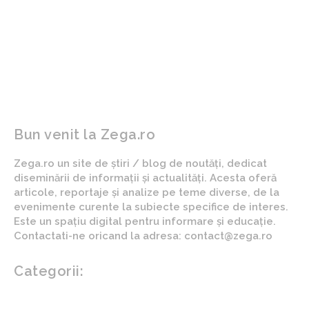
ARTICOLUL PRECEDENT
ARTICOLUL URMĂTOR
Exclusiv | Ilie Dumitrescu a
Trimisul lui Trump la Kiev
ajuns la o concluzie după
transmite un ultimatum
primul meci al lui Coelho la
Ucrainei, până joi
Craiova: ”Nu merge!”
Bun venit la Zega.ro
Zega.ro un site de știri / blog de noutăți, dedicat
diseminării de informații și actualități. Acesta oferă
articole, reportaje și analize pe teme diverse, de la
evenimente curente la subiecte specifice de interes.
Este un spațiu digital pentru informare și educație.
Contactati-ne oricand la adresa: contact@zega.ro
Categorii:
Afaceri si industrii
Auto
Imobiliare