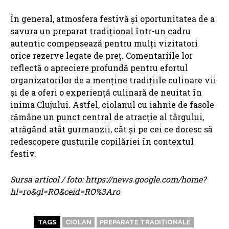
În general, atmosfera festivă și oportunitatea de a
savura un preparat tradițional într-un cadru
autentic compensează pentru mulți vizitatori
orice rezerve legate de preț. Comentariile lor
reflectă o apreciere profundă pentru efortul
organizatorilor de a menține tradițiile culinare vii
și de a oferi o experiență culinară de neuitat în
inima Clujului. Astfel, ciolanul cu iahnie de fasole
rămâne un punct central de atracție al târgului,
atrăgând atât gurmanzii, cât și pe cei ce doresc să
redescopere gusturile copilăriei în contextul
festiv.
Sursa articol / foto: https://news.google.com/home?
hl=ro&gl=RO&ceid=RO%3Aro
TAGS
CIOLAN
PREPARATE TRADIȚIONALE