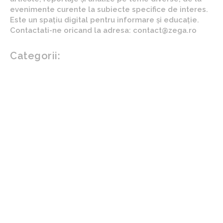
evenimente curente la subiecte specifice de interes.
Este un spațiu digital pentru informare și educație.
Contactati-ne oricand la adresa: contact@zega.ro
Categorii:
Afaceri si industrii
Auto
Imobiliare
Turism
Cultura si Entertainment
Arta si istorie
Fashion
Showbiz
Diverse noutati
Agricultura
Parenting
Politica
Home & Deco
Design interior
Gradina si exterior
Sănătate / Hobby
Beauty
Sanatate mentala
Sport
Tech
Gadgeturi
Inovatii tehnologice