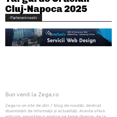
Cluj-Napoca 2025
- Partenerii nostri -
Bun venit la Zega.ro
Zega.ro un site de știri / blog de noutăți, dedicat
diseminării de informații și actualități. Acesta oferă
articole, reportaje și analize pe teme diverse, de la