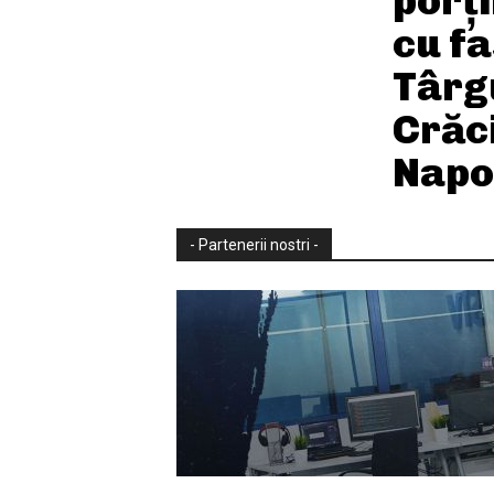
porți
cu fa
Târg
Crăci
Napo
- Partenerii nostri -