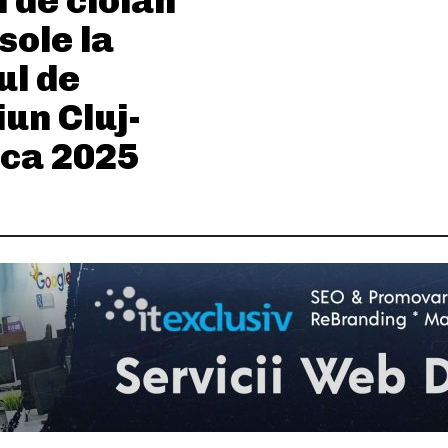
i de ciolan
sole la
ul de
un Cluj-
ca 2025