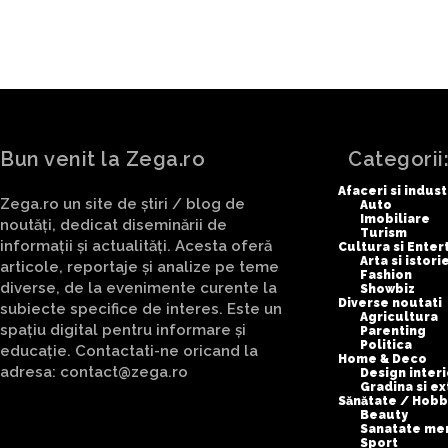
Bun venit la Zega.ro
Categorii
Afaceri si indust
Zega.ro un site de știri / blog de
Auto
Imobiliare
noutăți, dedicat diseminării de
Turism
informații și actualități. Acesta oferă
Cultura si Ente
Arta si istori
articole, reportaje și analize pe teme
Fashion
diverse, de la evenimente curente la
Showbiz
Diverse noutati
subiecte specifice de interes. Este un
Agricultura
spațiu digital pentru informare și
Parenting
Politica
educație. Contactati-ne oricand la
Home & Deco
adresa: contact@zega.ro
Design interi
Gradina si ex
Sănătate / Hobb
Beauty
Sanatate me
Sport