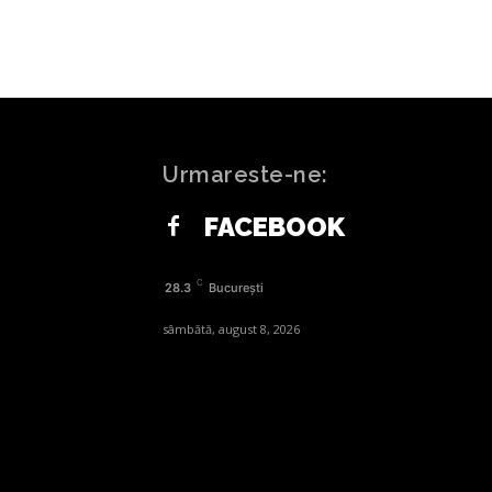
Urmareste-ne:
FACEBOOK
C
28.3
București
sâmbătă, august 8, 2026