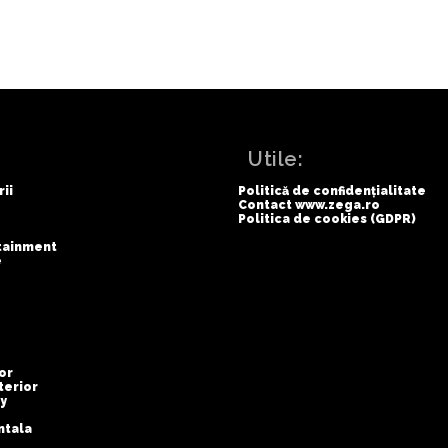
:
Utile:
rii
Politică de confidențialitate
Contact www.zega.ro
Politica de cookies (GDPR)
rtainment
e
or
terior
y
ntala