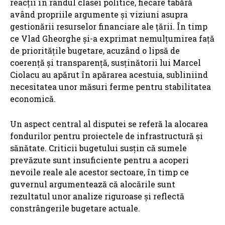
reacții în rândul clasei politice, fiecare tabără
având propriile argumente și viziuni asupra
gestionării resurselor financiare ale țării. În timp
ce Vlad Gheorghe și-a exprimat nemulțumirea față
de prioritățile bugetare, acuzând o lipsă de
coerență și transparență, susținătorii lui Marcel
Ciolacu au apărut în apărarea acestuia, subliniind
necesitatea unor măsuri ferme pentru stabilitatea
economică.
Un aspect central al disputei se referă la alocarea
fondurilor pentru proiectele de infrastructură și
sănătate. Criticii bugetului susțin că sumele
prevăzute sunt insuficiente pentru a acoperi
nevoile reale ale acestor sectoare, în timp ce
guvernul argumentează că alocările sunt
rezultatul unor analize riguroase și reflectă
constrângerile bugetare actuale.