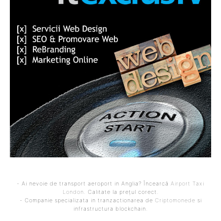
- Ai nevoie de transport aeroport in Anglia? Încearcă
Airport Taxi
London
. Calitate la prețul corect.
- Companie specializata in tranzactionarea de
Criptomonede
si
infrastructura blockchain.