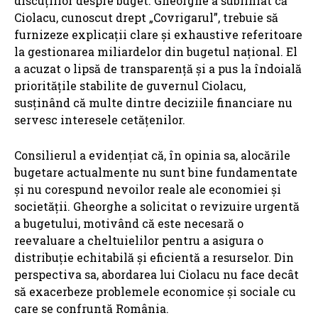
discuțiilor despre buget. Gheorghe a subliniat că
Ciolacu, cunoscut drept „Covrigarul”, trebuie să
furnizeze explicații clare și exhaustive referitoare
la gestionarea miliardelor din bugetul național. El
a acuzat o lipsă de transparență și a pus la îndoială
prioritățile stabilite de guvernul Ciolacu,
susținând că multe dintre deciziile financiare nu
servesc interesele cetățenilor.
Consilierul a evidențiat că, în opinia sa, alocările
bugetare actualmente nu sunt bine fundamentate
și nu corespund nevoilor reale ale economiei și
societății. Gheorghe a solicitat o revizuire urgentă
a bugetului, motivând că este necesară o
reevaluare a cheltuielilor pentru a asigura o
distribuție echitabilă și eficientă a resurselor. Din
perspectiva sa, abordarea lui Ciolacu nu face decât
să exacerbeze problemele economice și sociale cu
care se confruntă România.