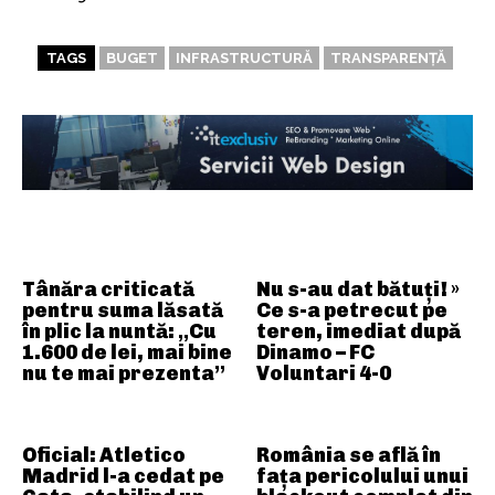
TAGS
BUGET
INFRASTRUCTURĂ
TRANSPARENȚĂ
ARTICOLE ASEMANATOARE
Tânăra criticată
Nu s-au dat bătuți! »
pentru suma lăsată
Ce s-a petrecut pe
în plic la nuntă: „Cu
teren, imediat după
1.600 de lei, mai bine
Dinamo – FC
nu te mai prezenta”
Voluntari 4-0
Oficial: Atletico
România se află în
Madrid l-a cedat pe
fața pericolului unui