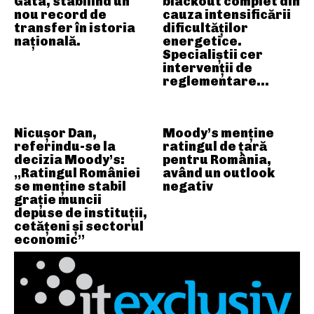
Gata, stabilind un
blackout complet din
nou record de
cauza intensificării
transfer în istoria
dificultăților
națională.
energetice.
Specialiștii cer
intervenții de
reglementare…
Nicușor Dan,
Moody’s menține
referindu-se la
ratingul de țară
decizia Moody’s:
pentru România,
„Ratingul României
având un outlook
se menține stabil
negativ
grație muncii
depuse de instituții,
cetățeni și sectorul
economic”