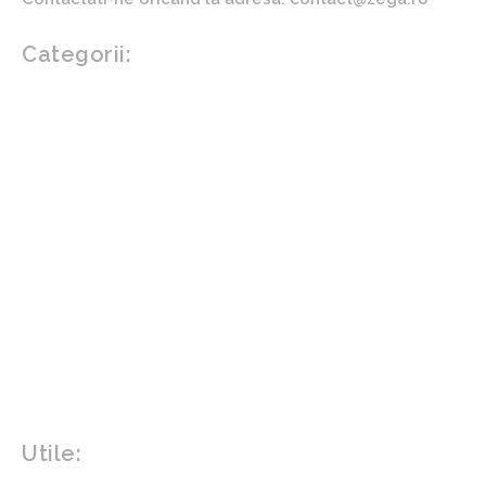
Categorii:
Afaceri si industrii
Auto
Imobiliare
Turism
Cultura si Entertainment
Arta si istorie
Fashion
Showbiz
Diverse noutati
Agricultura
Parenting
Politica
Home & Deco
Design interior
Gradina si exterior
Sănătate / Hobby
Beauty
Sanatate mentala
Sport
Tech
Gadgeturi
Inovatii tehnologice
Utile:
Politică de confidențialitate