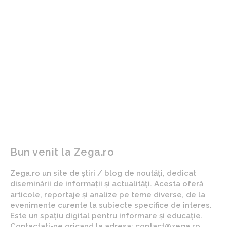
ARTICOLUL PRECEDENT
ARTICOLUL URMĂTOR
Incendiul distrugător din
„Băsescu criticize Coaliția
Sectorul 6 al Capitalei:
după proclamarea
numeroase autoturisme
recesiunii tehnice: „Eu aș
implicate în flăcări. O
invita Fondul Monetar
persoană decedată și una
Internațional”
rănită. Acțiune de urgență
în curs de realizare.
Bun venit la Zega.ro
Zega.ro un site de știri / blog de noutăți, dedicat
diseminării de informații și actualități. Acesta oferă
articole, reportaje și analize pe teme diverse, de la
evenimente curente la subiecte specifice de interes.
Este un spațiu digital pentru informare și educație.
Contactati-ne oricand la adresa: contact@zega.ro