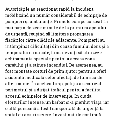
Autoritățile au reacționat rapid la incident,
mobilizând un număr considerabil de echipaje de
pompieri și ambulanțe. Primele echipe au sosit în
mai puțin de zece minute de la primirea apelului
de urgență, reușind să limiteze propagarea
flăcărilor către clădirile adiacente. Pompierii au
întâmpinat dificultăți din cauza fumului dens și a
temperaturii ridicate, fiind nevoiți să utilizeze
echipamente speciale pentru a accesa zona
garajului și a stinge incendiul. De asemenea, au
fost montate corturi de prim ajutor pentru a oferi
asistență medicală celor afectați de fum sau de
alte traume. În același timp, poliția a securizat
perimetrul și a dirijat traficul pentru a facilita
accesul echipelor de intervenție. În ciuda
eforturilor intense, un bărbat și-a pierdut viața, iar
o altă persoană a fost transportată de urgență la
spital cu arsuri severe. Investigațiile continuă