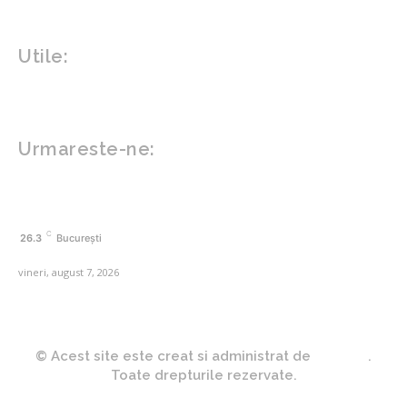
Gadgeturi
Inovatii tehnologice
Utile:
Politică de confidențialitate
Contact www.zega.ro
Politica de cookies (GDPR)
Urmareste-ne:
FACEBOOK
C
26.3
București
vineri, august 7, 2026
© Acest site este creat si administrat de
Zega.ro
.
Toate drepturile rezervate.