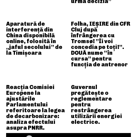
urma decizia”
Aparatură de
Folha, IEȘIRE din CFR
interferență din
Cluj după
China disponibilă
înfrângerea cu
online, folosită în
Tromsø! ”Îi voi
„jaful secolului” de
concedia pe toți!”.
la Timișoara
DOUĂ nume ”în
cursa” pentru
funcția de antrenor
Reacția Comisiei
Guvernul
Europene la
pregătește o
ajustările
reglementare
Parlamentului
pentru
referitoare la legea
restrângerea
de decarbonizare:
utilizării energiei
analiza efectului
electrice.
asupra PNRR.