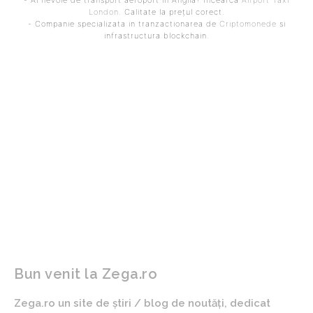
London
. Calitate la prețul corect.
- Companie specializata in tranzactionarea de
Criptomonede
si
infrastructura blockchain.
ARTICOLUL PRECEDENT
ARTICOLUL URMĂTOR
România a intrat în
Vlad Gheorghe, consilierul
recesiune tehnică,
lui Bolojan, îi reproșează
confirmă Institutul
lui Ciolacu în privința
Național de Statistică:
bugetului: „Covrigarul
PIB-ul continuă să
trebuie să clarifice câteva
avanseze, însă sectorul
miliarde”
privat devine din ce în ce
mai precaut.
Bun venit la Zega.ro
Zega.ro un site de știri / blog de noutăți, dedicat