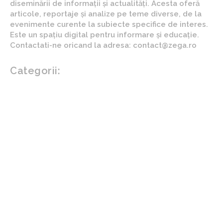
diseminării de informații și actualități. Acesta oferă
articole, reportaje și analize pe teme diverse, de la
evenimente curente la subiecte specifice de interes.
Este un spațiu digital pentru informare și educație.
Contactati-ne oricand la adresa: contact@zega.ro
Categorii:
Afaceri si industrii
Auto
Imobiliare
Turism
Cultura si Entertainment
Arta si istorie
Fashion
Showbiz
Diverse noutati
Agricultura
Parenting
Politica
Home & Deco
Design interior
Gradina si exterior
Sănătate / Hobby
Beauty
Sanatate mentala
Sport
Tech