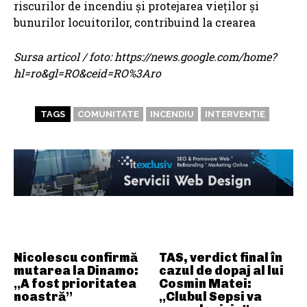
riscurilor de incendiu și protejarea vieților și
bunurilor locuitorilor, contribuind la crearea
Sursa articol / foto: https://news.google.com/home?
hl=ro&gl=RO&ceid=RO%3Aro
TAGS
COMUNITATE
INCENDIU
INTERVENȚIE
ARTICOLE ASEMANATOARE
Nicolescu confirmă
TAS, verdict final în
mutarea la Dinamo:
cazul de dopaj al lui
„A fost prioritatea
Cosmin Matei:
noastră”
„Clubul Sepsi va