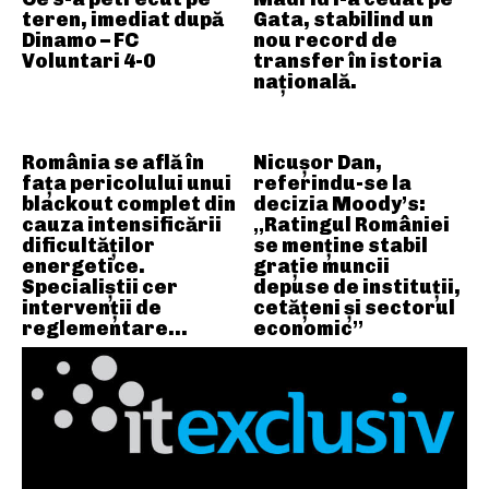
teren, imediat după
Gata, stabilind un
Dinamo – FC
nou record de
Voluntari 4-0
transfer în istoria
națională.
România se află în
Nicușor Dan,
fața pericolului unui
referindu-se la
blackout complet din
decizia Moody’s:
cauza intensificării
„Ratingul României
dificultăților
se menține stabil
energetice.
grație muncii
Specialiștii cer
depuse de instituții,
intervenții de
cetățeni și sectorul
reglementare…
economic”