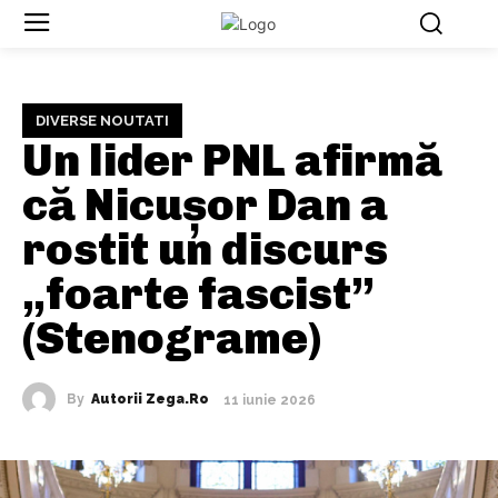
DIVERSE NOUTATI
Un lider PNL afirmă
că Nicușor Dan a
rostit un discurs
„foarte fascist”
(Stenograme)
By
Autorii Zega.ro
11 iunie 2026