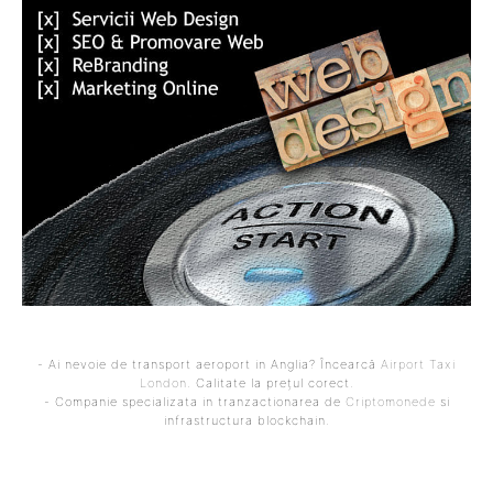
- Ai nevoie de transport aeroport in Anglia? Încearcă
Airport Taxi
London
. Calitate la prețul corect.
- Companie specializata in tranzactionarea de
Criptomonede
si
infrastructura blockchain.