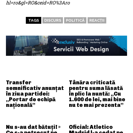
hl=ro&gl=RO&ceid=RO%3Aro
TAGS
DISCURS
POLITICĂ
REACȚII
ARTICOLE ASEMANATOARE
Transfer
Tânăra criticată
semnificativ anunțat
pentru suma lăsată
în ziua partidei:
în plic la nuntă: „Cu
„Portar de echipă
1.600 de lei, mai bine
națională”
nu te mai prezenta”
Nu s-au dat bătuți! »
Oficial: Atletico
Ce s-a petrecut pe
Madrid l-a cedat pe