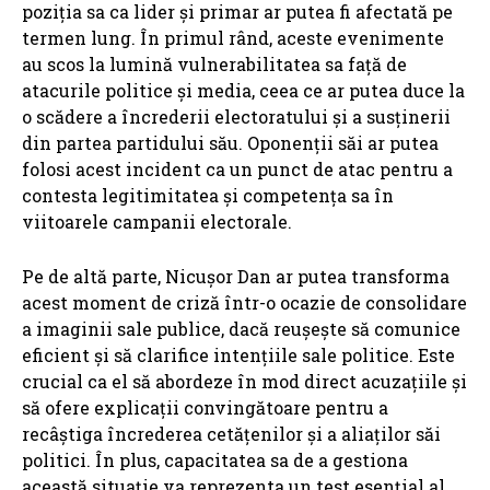
poziția sa ca lider și primar ar putea fi afectată pe
termen lung. În primul rând, aceste evenimente
au scos la lumină vulnerabilitatea sa față de
atacurile politice și media, ceea ce ar putea duce la
o scădere a încrederii electoratului și a susținerii
din partea partidului său. Oponenții săi ar putea
folosi acest incident ca un punct de atac pentru a
contesta legitimitatea și competența sa în
viitoarele campanii electorale.
Pe de altă parte, Nicușor Dan ar putea transforma
acest moment de criză într-o ocazie de consolidare
a imaginii sale publice, dacă reușește să comunice
eficient și să clarifice intențiile sale politice. Este
crucial ca el să abordeze în mod direct acuzațiile și
să ofere explicații convingătoare pentru a
recâștiga încrederea cetățenilor și a aliaților săi
politici. În plus, capacitatea sa de a gestiona
această situație va reprezenta un test esențial al