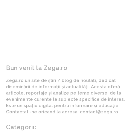
ARTICOLUL PRECEDENT
ARTICOLUL URMĂTOR
Cristian Diaconescu,
BNR cere lămuriri după
referindu-se la răspunsul
penalizările aplicate
NATO la cererea de ajutor
băncilor de Consiliul
a României: „Alarming. It’s
Concurenței în legătură cu
good that Nicușor…”
ROBOR: „Ce ar fi…
Bun venit la Zega.ro
Zega.ro un site de știri / blog de noutăți, dedicat
diseminării de informații și actualități. Acesta oferă
articole, reportaje și analize pe teme diverse, de la
evenimente curente la subiecte specifice de interes.
Este un spațiu digital pentru informare și educație.
Contactati-ne oricand la adresa: contact@zega.ro
Categorii: