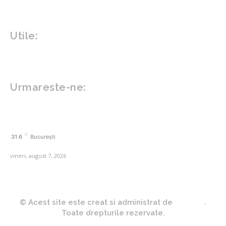
Gadgeturi
Inovatii tehnologice
Utile:
Politică de confidențialitate
Contact www.zega.ro
Politica de cookies (GDPR)
Urmareste-ne:
FACEBOOK
C
31.6
București
vineri, august 7, 2026
© Acest site este creat si administrat de
Zega.ro
.
Toate drepturile rezervate.