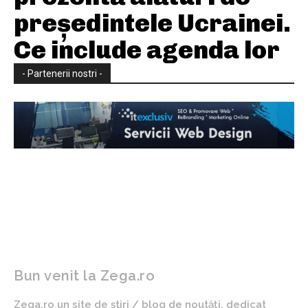
președintele Ucrainei.
Ce include agenda lor
- Partenerii nostri -
Bun venit la Zega.ro
Zega.ro un site de știri / blog de noutăți, dedicat