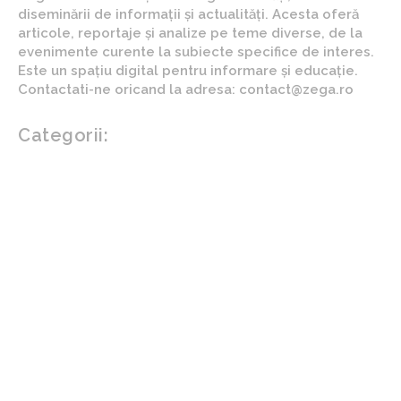
diseminării de informații și actualități. Acesta oferă
articole, reportaje și analize pe teme diverse, de la
evenimente curente la subiecte specifice de interes.
Este un spațiu digital pentru informare și educație.
Contactati-ne oricand la adresa: contact@zega.ro
Categorii:
Afaceri si industrii
Auto
Imobiliare
Turism
Cultura si Entertainment
Arta si istorie
Fashion
Showbiz
Diverse noutati
Agricultura
Parenting
Politica
Home & Deco
Design interior
Gradina si exterior
Sănătate / Hobby
Beauty
Sanatate mentala
Sport
Tech