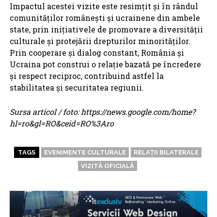
Impactul acestei vizite este resimțit și în rândul
comunităților românești și ucrainene din ambele
state, prin inițiativele de promovare a diversității
culturale și protejării drepturilor minorităților.
Prin cooperare și dialog constant, România și
Ucraina pot construi o relație bazată pe încredere
și respect reciproc, contribuind astfel la
stabilitatea și securitatea regiunii.
Sursa articol / foto: https://news.google.com/home?
hl=ro&gl=RO&ceid=RO%3Aro
TAGS
EVENIMENTE CULTURALE
RELAȚII BILATERALE
VIZITĂ OFICIALĂ