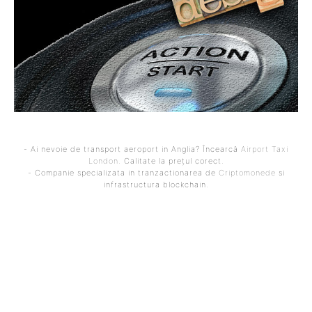
- Ai nevoie de transport aeroport in Anglia? Încearcă
Airport Taxi
London
. Calitate la prețul corect.
- Companie specializata in tranzactionarea de
Criptomonede
si
infrastructura blockchain.
ARTICOLUL PRECEDENT
ARTICOLUL URMĂTOR
PNL acuză PSD de o criză
Matei Popa a fost
politică întinsă: „România
schimbat înainte de pauză
este reținută artificial în
în meciul FCSB – Slobozia! A
incertitudine”. Răspunsul
lăcrimat la părăsirea