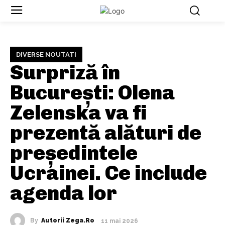
DIVERSE NOUTATI
Surpriză în
București: Olena
Zelenska va fi
prezentă alături de
președintele
Ucrainei. Ce include
agenda lor
By
Autorii Zega.ro
11 mai 2026