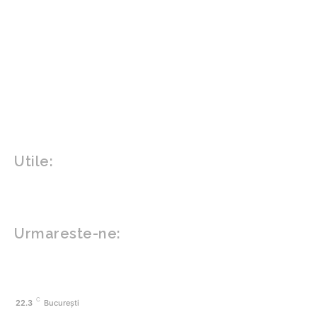
Agricultura
Parenting
Politica
Home & Deco
Design interior
Gradina si exterior
Sănătate / Hobby
Beauty
Sanatate mentala
Sport
Tech
Gadgeturi
Inovatii tehnologice
Utile:
Politică de confidențialitate
Contact www.zega.ro
Politica de cookies (GDPR)
Urmareste-ne:
FACEBOOK
C
22.3
București