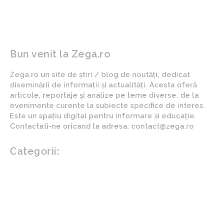
lui…
terenului.
Bun venit la Zega.ro
Zega.ro un site de știri / blog de noutăți, dedicat
diseminării de informații și actualități. Acesta oferă
articole, reportaje și analize pe teme diverse, de la
evenimente curente la subiecte specifice de interes.
Este un spațiu digital pentru informare și educație.
Contactati-ne oricand la adresa: contact@zega.ro
Categorii:
Afaceri si industrii
Auto
Imobiliare
Turism
Cultura si Entertainment
Arta si istorie
Fashion
Showbiz
Diverse noutati