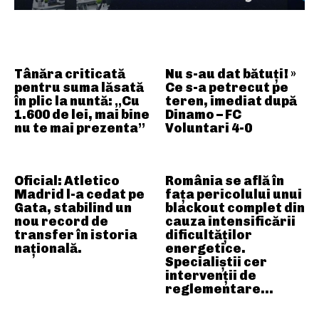
ARTICOLE ASEMANATOARE
Tânăra criticată
Nu s-au dat bătuți! »
pentru suma lăsată
Ce s-a petrecut pe
în plic la nuntă: „Cu
teren, imediat după
1.600 de lei, mai bine
Dinamo – FC
nu te mai prezenta”
Voluntari 4-0
Oficial: Atletico
România se află în
Madrid l-a cedat pe
fața pericolului unui
Gata, stabilind un
blackout complet din
nou record de
cauza intensificării
transfer în istoria
dificultăților
națională.
energetice.
Specialiștii cer
intervenții de
reglementare…