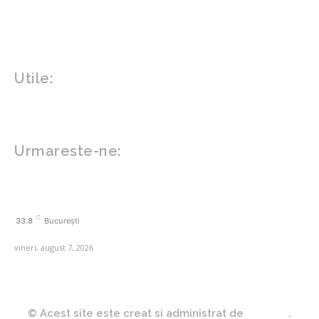
Sanatate mentala
Sport
Tech
Gadgeturi
Inovatii tehnologice
Utile:
Politică de confidențialitate
Contact www.zega.ro
Politica de cookies (GDPR)
Urmareste-ne:
FACEBOOK
C
33.8
București
vineri, august 7, 2026
© Acest site este creat si administrat de
Zega.ro
.