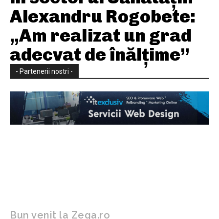
Alexandru Rogobete:
„Am realizat un grad
adecvat de înălțime”
- Partenerii nostri -
Bun venit la Zega.ro