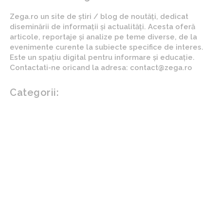
Zega.ro un site de știri / blog de noutăți, dedicat
diseminării de informații și actualități. Acesta oferă
articole, reportaje și analize pe teme diverse, de la
evenimente curente la subiecte specifice de interes.
Este un spațiu digital pentru informare și educație.
Contactati-ne oricand la adresa: contact@zega.ro
Categorii:
Afaceri si industrii
Auto
Imobiliare
Turism
Cultura si Entertainment
Arta si istorie
Fashion
Showbiz
Diverse noutati
Agricultura
Parenting
Politica
Home & Deco
Design interior
Gradina si exterior
Sănătate / Hobby
Beauty