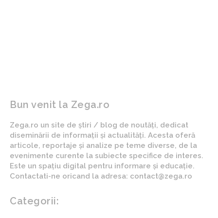
Unde va ninge puternic în
Arafat explică schimbarea
următoarele ore.
semnalelor RO-Alert: „În
Avertizare de la ANM /
cazul unei inundații, nu
Situația circulației pe căile
vom utiliza un sunet care
rutiere din România.
să nu alertese pe nimeni”
Detalii despre Gara de
Nord.
Bun venit la Zega.ro
Zega.ro un site de știri / blog de noutăți, dedicat
diseminării de informații și actualități. Acesta oferă
articole, reportaje și analize pe teme diverse, de la
evenimente curente la subiecte specifice de interes.
Este un spațiu digital pentru informare și educație.
Contactati-ne oricand la adresa: contact@zega.ro
Categorii:
Afaceri si industrii