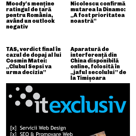
Moody’s menține
Nicolescu confirmă
ratingul de țară
mutarea la Dinamo:
pentru România,
„A fost prioritatea
având un outlook
noastră”
negativ
TAS, verdict final în
Aparatură de
cazul de dopaj al lui
interferență din
Cosmin Matei:
China disponibilă
„Clubul Sepsi va
online, folosită în
urma decizia”
„jaful secolului” de
la Timișoara