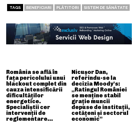
TAGS
BENEFICIARI
PLĂTITORI
SISTEM DE SĂNĂTATE
ARTICOLE ASEMANATOARE
România se află în
Nicușor Dan,
fața pericolului unui
referindu-se la
blackout complet din
decizia Moody’s:
cauza intensificării
„Ratingul României
dificultăților
se menține stabil
energetice.
grație muncii
Specialiștii cer
depuse de instituții,
intervenții de
cetățeni și sectorul
reglementare…
economic”