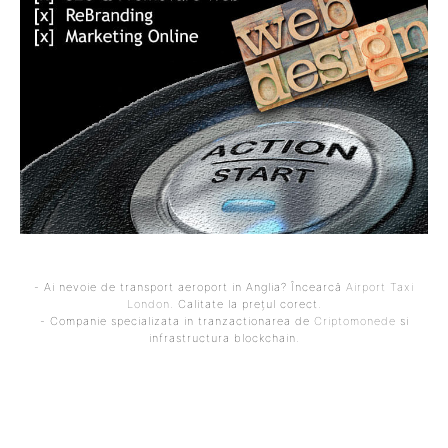
- Ai nevoie de transport aeroport in Anglia? Încearcă
Airport Taxi
London
. Calitate la prețul corect.
- Companie specializata in tranzactionarea de
Criptomonede
si
infrastructura blockchain.
ARTICOLUL PRECEDENT
ARTICOLUL URMĂTOR