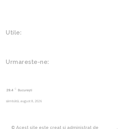
Sanatate mentala
Sport
Tech
Gadgeturi
Inovatii tehnologice
Utile:
Politică de confidențialitate
Contact www.zega.ro
Politica de cookies (GDPR)
Urmareste-ne:
FACEBOOK
C
29.4
București
sâmbătă, august 8, 2026
© Acest site este creat si administrat de
Zega.ro
.