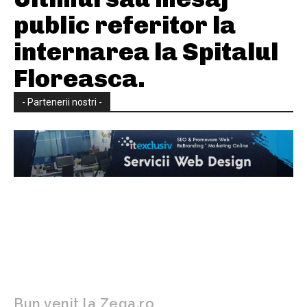
public referitor la
internarea la Spitalul
Floreasca.
- Partenerii nostri -
Bun venit la Zega.ro