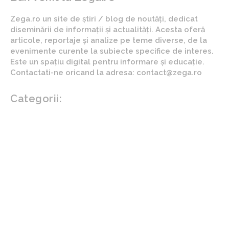
Zega.ro un site de știri / blog de noutăți, dedicat
diseminării de informații și actualități. Acesta oferă
articole, reportaje și analize pe teme diverse, de la
evenimente curente la subiecte specifice de interes.
Este un spațiu digital pentru informare și educație.
Contactati-ne oricand la adresa: contact@zega.ro
Categorii:
Afaceri si industrii
Auto
Imobiliare
Turism
Cultura si Entertainment
Arta si istorie
Fashion
Showbiz
Diverse noutati
Agricultura
Parenting
Politica
Home & Deco
Design interior
Gradina si exterior
Sănătate / Hobby
Beauty