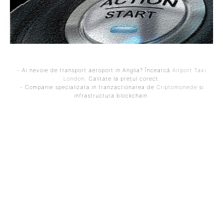
- Ai nevoie de transport aeroport in Anglia? Încearcă
Airport Taxi
London
. Calitate la prețul corect.
- Companie specializata in tranzactionarea de
Criptomonede
si
infrastructura blockchain.
ARTICOLUL PRECEDENT
ARTICOLUL URMĂTOR
Politicienii răspund după
China efectuează
prorogarea pensiilor
manevre militare de
judecătorilor de către
amploare cu tragere reală
CCR: Toma – „Sper să
în jurul Taiwanului: „Un
realizeze ce au de făcut”,
semnal serios” pentru
Mihaiu – „A fost o tactică”
suveranitatea insulei.