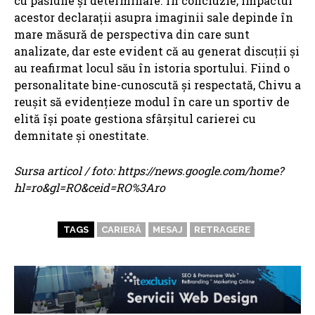
cu pasiune și determinare. În concluzie, impactul
acestor declarații asupra imaginii sale depinde în
mare măsură de perspectiva din care sunt
analizate, dar este evident că au generat discuții și
au reafirmat locul său în istoria sportului. Fiind o
personalitate bine-cunoscută și respectată, Chivu a
reușit să evidențieze modul în care un sportiv de
elită își poate gestiona sfârșitul carierei cu
demnitate și onestitate.
Sursa articol / foto: https://news.google.com/home?
hl=ro&gl=RO&ceid=RO%3Aro
TAGS
CARIERĂ
MESAJ
RETRAGERE