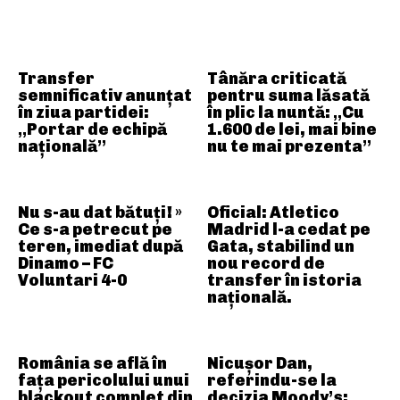
ARTICOLE ASEMANATOARE
Transfer
Tânăra criticată
semnificativ anunțat
pentru suma lăsată
în ziua partidei:
în plic la nuntă: „Cu
„Portar de echipă
1.600 de lei, mai bine
națională”
nu te mai prezenta”
Nu s-au dat bătuți! »
Oficial: Atletico
Ce s-a petrecut pe
Madrid l-a cedat pe
teren, imediat după
Gata, stabilind un
Dinamo – FC
nou record de
Voluntari 4-0
transfer în istoria
națională.
România se află în
Nicușor Dan,
fața pericolului unui
referindu-se la
blackout complet din
decizia Moody’s: