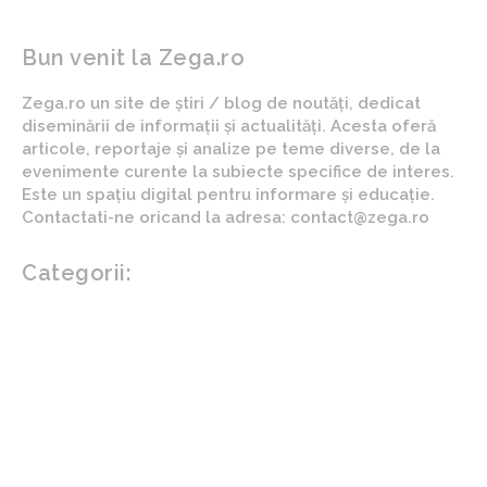
Bun venit la Zega.ro
Zega.ro un site de știri / blog de noutăți, dedicat
diseminării de informații și actualități. Acesta oferă
articole, reportaje și analize pe teme diverse, de la
evenimente curente la subiecte specifice de interes.
Este un spațiu digital pentru informare și educație.
Contactati-ne oricand la adresa: contact@zega.ro
Categorii:
Afaceri si industrii
Auto
Imobiliare
Turism
Cultura si Entertainment
Arta si istorie
Fashion
Showbiz
Diverse noutati
Agricultura
Parenting
Politica
Home & Deco