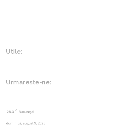
Design interior
Gradina si exterior
Sănătate / Hobby
Beauty
Sanatate mentala
Sport
Tech
Gadgeturi
Inovatii tehnologice
Utile:
Politică de confidențialitate
Contact www.zega.ro
Politica de cookies (GDPR)
Urmareste-ne:
FACEBOOK
C
28.3
București
duminică, august 9, 2026