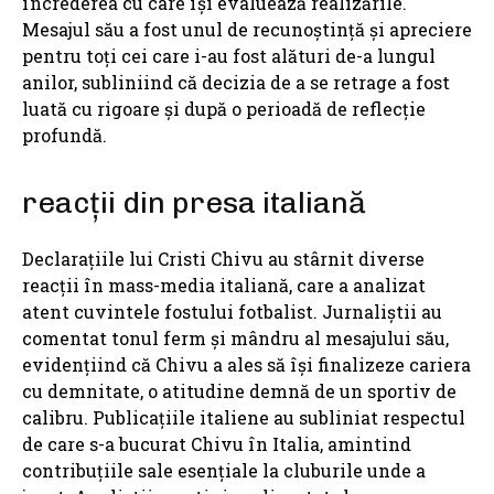
încrederea cu care își evaluează realizările.
Mesajul său a fost unul de recunoștință și apreciere
pentru toți cei care i-au fost alături de-a lungul
anilor, subliniind că decizia de a se retrage a fost
luată cu rigoare și după o perioadă de reflecție
profundă.
reacții din presa italiană
Declarațiile lui Cristi Chivu au stârnit diverse
reacții în mass-media italiană, care a analizat
atent cuvintele fostului fotbalist. Jurnaliștii au
comentat tonul ferm și mândru al mesajului său,
evidențiind că Chivu a ales să își finalizeze cariera
cu demnitate, o atitudine demnă de un sportiv de
calibru. Publicațiile italiene au subliniat respectul
de care s-a bucurat Chivu în Italia, amintind
contribuțiile sale esențiale la cluburile unde a