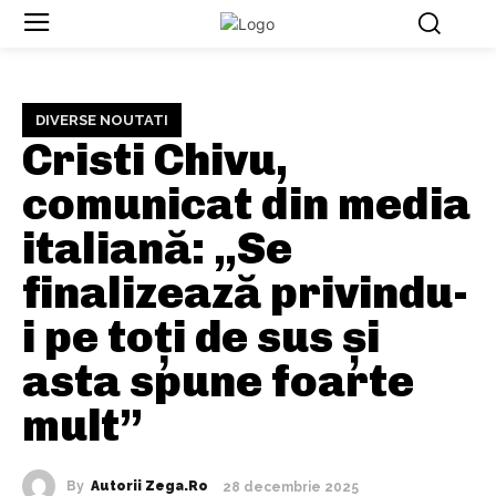
DIVERSE NOUTATI
Cristi Chivu,
comunicat din media
italiană: „Se
finalizează privindu-
i pe toți de sus și
asta spune foarte
mult”
By
Autorii Zega.ro
28 decembrie 2025