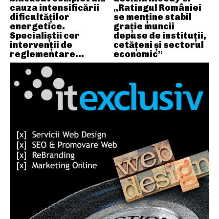
cauza intensificării
„Ratingul României
dificultăților
se menține stabil
energetice.
grație muncii
Specialiștii cer
depuse de instituții,
intervenții de
cetățeni și sectorul
reglementare…
economic”