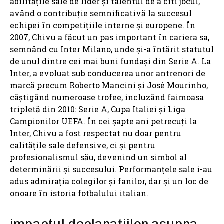
abilitățile sale de lider și talentul de a citi jocul,
având o contribuție semnificativă la succesul
echipei în competițiile interne și europene. În
2007, Chivu a făcut un pas important în cariera sa,
semnând cu Inter Milano, unde și-a întărit statutul
de unul dintre cei mai buni fundași din Serie A. La
Inter, a evoluat sub conducerea unor antrenori de
marcă precum Roberto Mancini și José Mourinho,
câștigând numeroase trofee, incluzând faimoasa
tripletă din 2010: Serie A, Cupa Italiei și Liga
Campionilor UEFA. În cei șapte ani petrecuți la
Inter, Chivu a fost respectat nu doar pentru
calitățile sale defensive, ci și pentru
profesionalismul său, devenind un simbol al
determinării și succesului. Performanțele sale i-au
adus admirația colegilor și fanilor, dar și un loc de
onoare în istoria fotbalului italian.