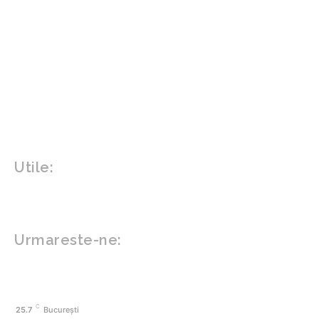
Diverse noutati
Agricultura
Parenting
Politica
Home & Deco
Design interior
Gradina si exterior
Sănătate / Hobby
Beauty
Sanatate mentala
Sport
Tech
Gadgeturi
Inovatii tehnologice
Utile:
Politică de confidențialitate
Contact www.zega.ro
Politica de cookies (GDPR)
Urmareste-ne:
FACEBOOK
C
25.7
București