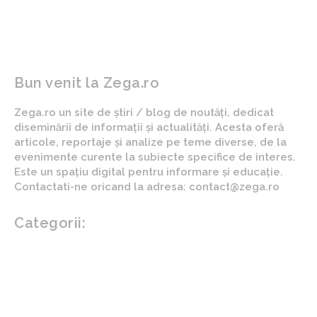
președintele”
Bun venit la Zega.ro
Zega.ro un site de știri / blog de noutăți, dedicat
diseminării de informații și actualități. Acesta oferă
articole, reportaje și analize pe teme diverse, de la
evenimente curente la subiecte specifice de interes.
Este un spațiu digital pentru informare și educație.
Contactati-ne oricand la adresa: contact@zega.ro
Categorii:
Afaceri si industrii
Auto
Imobiliare
Turism
Cultura si Entertainment
Arta si istorie
Fashion
Showbiz