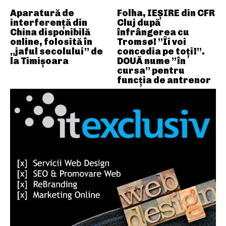
Aparatură de
Folha, IEȘIRE din CFR
interferență din
Cluj după
China disponibilă
înfrângerea cu
online, folosită în
Tromsø! ”Îi voi
„jaful secolului” de
concedia pe toți!”.
la Timișoara
DOUĂ nume ”în
cursa” pentru
funcția de antrenor