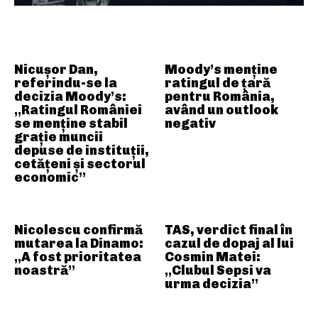
ARTICOLE ASEMANATOARE
Nicușor Dan,
Moody’s menține
referindu-se la
ratingul de țară
decizia Moody’s:
pentru România,
„Ratingul României
având un outlook
se menține stabil
negativ
grație muncii
depuse de instituții,
cetățeni și sectorul
economic”
Nicolescu confirmă
TAS, verdict final în
mutarea la Dinamo:
cazul de dopaj al lui
„A fost prioritatea
Cosmin Matei:
noastră”
„Clubul Sepsi va
urma decizia”