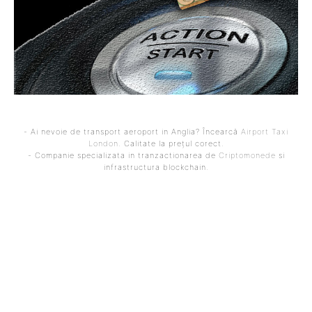
- Ai nevoie de transport aeroport in Anglia? Încearcă
Airport Taxi
London
. Calitate la prețul corect.
- Companie specializata in tranzactionarea de
Criptomonede
si
infrastructura blockchain.
ARTICOLUL PRECEDENT
ARTICOLUL URMĂTOR
Reacția ministrului
Nicușor Dan a convocat
Apărării în legătură cu
din nou la dialog pe
urmărirea penală a
Bolojan, Grindeanu și Fritz.
generalului Vlad: „O
Liderul statului
circumstanță neplăcută;
accentuează importanța
vom evalua împreună cu
de a…