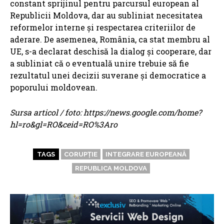
constant sprijinul pentru parcursul european al
Republicii Moldova, dar au subliniat necesitatea
reformelor interne și respectarea criteriilor de
aderare. De asemenea, România, ca stat membru al
UE, s-a declarat deschisă la dialog și cooperare, dar
a subliniat că o eventuală unire trebuie să fie
rezultatul unei decizii suverane și democratice a
poporului moldovean.
Sursa articol / foto: https://news.google.com/home?
hl=ro&gl=RO&ceid=RO%3Aro
TAGS
CORUPȚIE
INTEGRARE EUROPEANĂ
REPUBLICA MOLDOVA