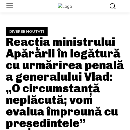
DIVERSE NOUTATI
Reacția ministrului
Apărării în legătură
cu urmărirea penală
a generalului Vlad:
„O circumstanță
neplăcută; vom
evalua împreună cu
președintele”