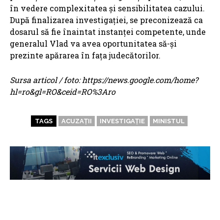
în vedere complexitatea și sensibilitatea cazului.
După finalizarea investigației, se preconizează ca
dosarul să fie înaintat instanței competente, unde
generalul Vlad va avea oportunitatea să-și
prezinte apărarea în fața judecătorilor.
Sursa articol / foto: https://news.google.com/home?
hl=ro&gl=RO&ceid=RO%3Aro
TAGS
ACUZAȚII
INVESTIGAȚIE
MINISTUL
ARTICOLE ASEMANATOARE