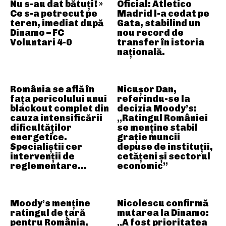
Nu s-au dat bătuți! »
Oficial: Atletico
Ce s-a petrecut pe
Madrid l-a cedat pe
teren, imediat după
Gata, stabilind un
Dinamo – FC
nou record de
Voluntari 4-0
transfer în istoria
națională.
România se află în
Nicușor Dan,
fața pericolului unui
referindu-se la
blackout complet din
decizia Moody’s:
cauza intensificării
„Ratingul României
dificultăților
se menține stabil
energetice.
grație muncii
Specialiștii cer
depuse de instituții,
intervenții de
cetățeni și sectorul
reglementare…
economic”
Moody’s menține
Nicolescu confirmă
ratingul de țară
mutarea la Dinamo:
pentru România,
„A fost prioritatea