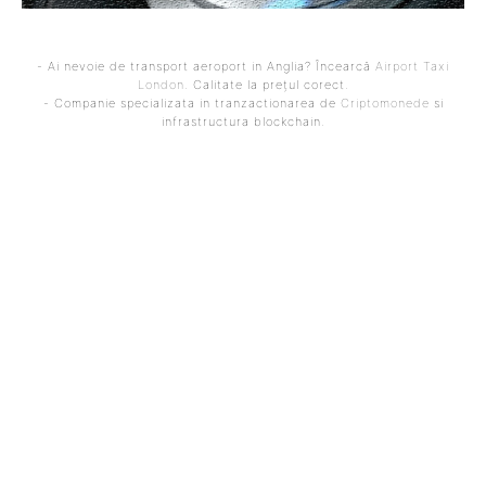
- Ai nevoie de transport aeroport in Anglia? Încearcă
Airport Taxi
London
. Calitate la prețul corect.
- Companie specializata in tranzactionarea de
Criptomonede
si
infrastructura blockchain.
ARTICOLUL PRECEDENT
ARTICOLUL URMĂTOR
Șoșoacă își exprimă
Republica Moldova ia în
sprijinul pentru Rusia în
calcul unirea cu România
legătură cu incidentul
în cazul în care nu va
dronei de la Galați, în
deveni membră a UE în
cadrul unei transmisii live
următoarele două ani:
pe postul de televiziune al
„Acesta este planul B și…
Kremlinului: „Aveți
posibilitatea să ne
atacați…