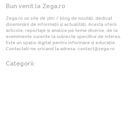
Bun venit la Zega.ro
Zega.ro un site de știri / blog de noutăți, dedicat
diseminării de informații și actualități. Acesta oferă
articole, reportaje și analize pe teme diverse, de la
evenimente curente la subiecte specifice de interes.
Este un spațiu digital pentru informare și educație.
Contactati-ne oricand la adresa: contact@zega.ro
Categorii:
Afaceri si industrii
Auto
Imobiliare
Turism
Cultura si Entertainment
Arta si istorie
Fashion
Showbiz
Diverse noutati
Agricultura
Parenting
Politica
Home & Deco
Design interior
Gradina si exterior