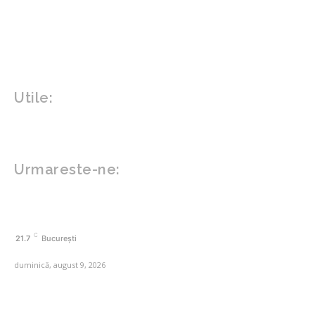
Sănătate / Hobby
Beauty
Sanatate mentala
Sport
Tech
Gadgeturi
Inovatii tehnologice
Utile:
Politică de confidențialitate
Contact www.zega.ro
Politica de cookies (GDPR)
Urmareste-ne:
FACEBOOK
C
21.7
București
duminică, august 9, 2026