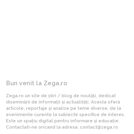
ARTICOLUL PRECEDENT
ARTICOLUL URMĂTOR
Cum previne plasa de
Întâlnire la Ministerul
umbrire pătrunderea
Justiției: Cătălin Predoiu,
păsărilor în solarii?
dialoguri cu procurorul
general al SUA, Pamela
Bondi
Bun venit la Zega.ro
Zega.ro un site de știri / blog de noutăți, dedicat
diseminării de informații și actualități. Acesta oferă
articole, reportaje și analize pe teme diverse, de la
evenimente curente la subiecte specifice de interes.
Este un spațiu digital pentru informare și educație.
Contactati-ne oricand la adresa: contact@zega.ro