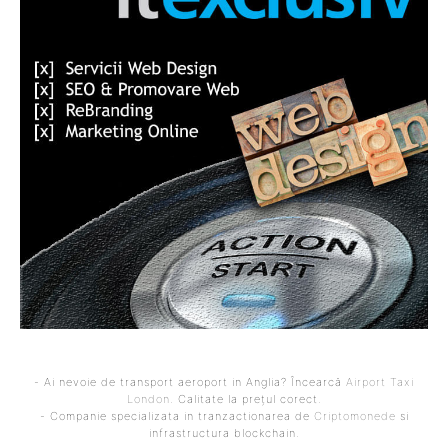
- Ai nevoie de transport aeroport in Anglia? Încearcă
Airport Taxi
London
. Calitate la prețul corect.
- Companie specializata in tranzactionarea de
Criptomonede
si
infrastructura blockchain.