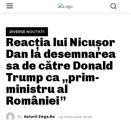
DIVERSE NOUTATI
Reacția lui Nicușor
Dan la desemnarea
sa de către Donald
Trump ca „prim-
ministru al
României”
By
Autorii Zega.ro
19 februarie 2026