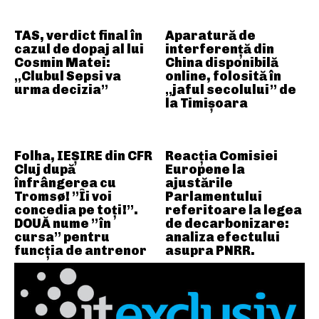
TAS, verdict final în
Aparatură de
cazul de dopaj al lui
interferență din
Cosmin Matei:
China disponibilă
„Clubul Sepsi va
online, folosită în
urma decizia”
„jaful secolului” de
la Timișoara
Folha, IEȘIRE din CFR
Reacția Comisiei
Cluj după
Europene la
înfrângerea cu
ajustările
Tromsø! ”Îi voi
Parlamentului
concedia pe toți!”.
referitoare la legea
DOUĂ nume ”în
de decarbonizare:
cursa” pentru
analiza efectului
funcția de antrenor
asupra PNRR.