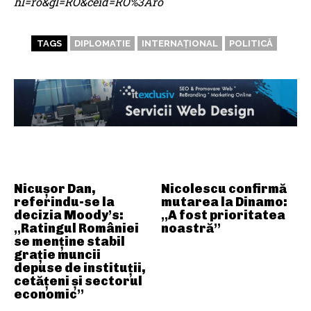
hl=ro&gl=RO&ceid=RO%3Aro
TAGS
DIPLOMATIE
INTERNAȚIONAL
POLITICĂ
ARTICOLE ASEMANATOARE
Nicușor Dan,
Nicolescu confirmă
referindu-se la
mutarea la Dinamo:
decizia Moody’s:
„A fost prioritatea
„Ratingul României
noastră”
se menține stabil
grație muncii
depuse de instituții,
cetățeni și sectorul
economic”