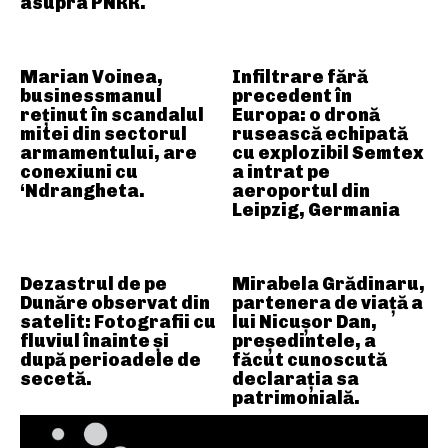
asupra PNRR.
Marian Voinea,
Infiltrare fără
businessmanul
precedent în
reținut în scandalul
Europa: o dronă
mitei din sectorul
rusească echipată
armamentului, are
cu explozibil Semtex
conexiuni cu
a intrat pe
‘Ndrangheta.
aeroportul din
Leipzig, Germania
Dezastrul de pe
Mirabela Grădinaru,
Dunăre observat din
partenera de viață a
satelit: Fotografii cu
lui Nicușor Dan,
fluviul înainte și
președintele, a
după perioadele de
făcut cunoscută
secetă.
declarația sa
patrimonială.