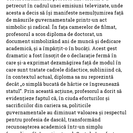
petrecut în cadrul unei emisiuni televizate, unde
acesta a decis să își manifeste nemulțumirea față
de măsurile guvernamentale printr-un act
simbolic și radical. În fața camerelor de filmat,
profesorul a scos diploma de doctorat, un
document simbolizând ani de muncă și dedicare
academică, și a împărțit-o în bucăți. Acest gest
dramatic a fost însoțit de o declarație fermă în
care și-a exprimat dezamăgirea față de modul în
care sunt tratate cadrele didactice, subliniind că,
în contextul actual, diploma sa nu reprezintă
decât „o simplă bucată de hârtie ce îngreunează
statul”. Prin această acțiune, profesorul a dorit să
evidențieze faptul că, în ciuda eforturilor și
sacrificiilor din cariera sa, politicile
guvernamentale au diminuat valoarea și respectul
pentru profesia de dascăl, transformând
recunoașterea academică într-un simplu