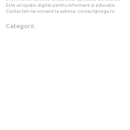
Este un spațiu digital pentru informare și educație.
Contactati-ne oricand la adresa: contact@zega.ro
Categorii:
Afaceri si industrii
Auto
Imobiliare
Turism
Cultura si Entertainment
Arta si istorie
Fashion
Showbiz
Diverse noutati
Agricultura
Parenting
Politica
Home & Deco
Design interior
Gradina si exterior
Sănătate / Hobby
Beauty
Sanatate mentala
Sport
Tech
Gadgeturi
Inovatii tehnologice