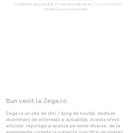
- Companie specializata in tranzactionarea de
Criptomonede
si
infrastructura blockchain.
ARTICOLUL PRECEDENT
ARTICOLUL URMĂTOR
Bolojan îi notifică pe
„Forteile americane sunt
miniștri cu privire la
sub un risc semnificativ
demiterea lor în cazul în
dacă lansează un atac
care pierd fonduri din
asupra Iranului: O
PNRR: „Inclusiv destituiri
notificare din partea
din funcție”
liderilor militari ai SUA…”
Bun venit la Zega.ro
Zega.ro un site de știri / blog de noutăți, dedicat
diseminării de informații și actualități. Acesta oferă
articole, reportaje și analize pe teme diverse, de la
evenimente curente la subiecte specifice de interes.