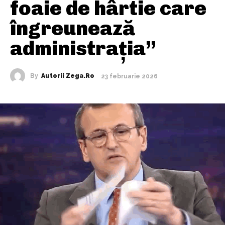
foaie de hârtie care
îngreunează
administrația”
By
Autorii Zega.ro
23 februarie 2026