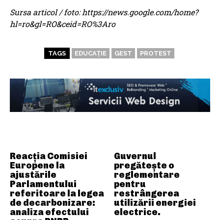
Sursa articol / foto: https://news.google.com/home?
hl=ro&gl=RO&ceid=RO%3Aro
TAGS
EDUCAȚIE
GEST
PROTEST
ARTICOLE ASEMANATOARE
Reacția Comisiei
Guvernul
Europene la
pregătește o
ajustările
reglementare
Parlamentului
pentru
referitoare la legea
restrângerea
de decarbonizare:
utilizării energiei
analiza efectului
electrice.