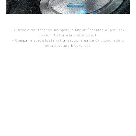
- Ai nevoie de transport aeroport in Anglia? Încearcă
Airport Taxi
London
. Calitate la prețul corect.
- Companie specializata in tranzactionarea de
Criptomonede
si
infrastructura blockchain.
ARTICOLUL PRECEDENT
ARTICOLUL URMĂTOR
Protest față de acțiunile
Aproape întreaga națiune,
Guvernului: Un profesor
impactată de precipitații,
universitar de renume își
vijelii, ninsori și rafale
distruge diploma de
puternice de vânt.
doctor în direct. „O banală
Regiunile sub cod
foaie de hârtie care
portocaliu și…
îngreunează
administrația”