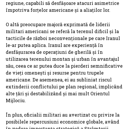
regiune, capabili să desfășoare atacuri asimetrice
împotriva forțelor americane și a aliaților lor.
O altă preocupare majoră exprimată de liderii
militari americani se referă la terenul dificil și la
tacticile de război neconvenționale pe care Iranul
le-ar putea aplica. Iranul are experiență în
desfășurarea de operațiuni de gherilă și în
utilizarea terenului montan și urban în avantajul
său, ceea ce ar putea duce la pierderi semnificative
de vieți omenești și resurse pentru trupele
americane. De asemenea, ei au subliniat riscul
extinderii conflictului pe plan regional, implicând
alte țări și destabilizând și mai mult Orientul
Mijlociu.
În plus, oficialii militari au avertizat cu privire la
posibilele repercusiuni economice globale, având
în vedere importanța strategică a Strâmtorii