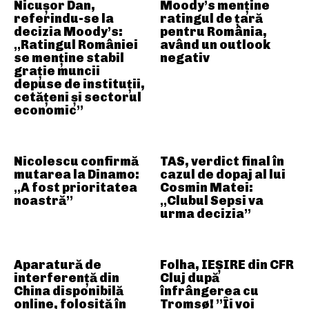
Nicușor Dan,
Moody’s menține
referindu-se la
ratingul de țară
decizia Moody’s:
pentru România,
„Ratingul României
având un outlook
se menține stabil
negativ
grație muncii
depuse de instituții,
cetățeni și sectorul
economic”
Nicolescu confirmă
TAS, verdict final în
mutarea la Dinamo:
cazul de dopaj al lui
„A fost prioritatea
Cosmin Matei:
noastră”
„Clubul Sepsi va
urma decizia”
Aparatură de
Folha, IEȘIRE din CFR
interferență din
Cluj după
China disponibilă
înfrângerea cu
online, folosită în
Tromsø! ”Îi voi