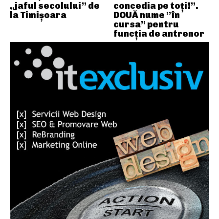
„jaful secolului” de
concedia pe toți!”.
la Timișoara
DOUĂ nume ”în
cursa” pentru
funcția de antrenor