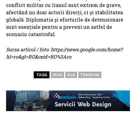
conflict militar cu Iranul sunt extrem de grave,
afectând nu doar actorii direcți, ci și stabilitatea
globală. Diplomatia și eforturile de detensionare
sunt esențiale pentru a preveni un astfel de
scenariu catastrofal.
Sursa articol / foto: https://news.google.com/home?
hl=ro&gl=RO&ceid=RO%3Aro
TAGS
IRAN
SUA
TENSIUNI
ARTICOLE ASEMANATOARE