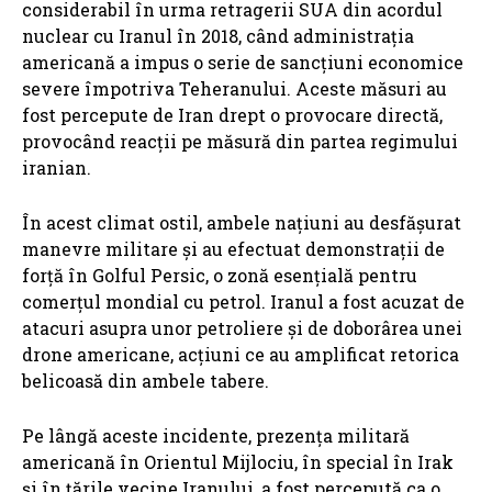
considerabil în urma retragerii SUA din acordul
nuclear cu Iranul în 2018, când administrația
americană a impus o serie de sancțiuni economice
severe împotriva Teheranului. Aceste măsuri au
fost percepute de Iran drept o provocare directă,
provocând reacții pe măsură din partea regimului
iranian.
În acest climat ostil, ambele națiuni au desfășurat
manevre militare și au efectuat demonstrații de
forță în Golful Persic, o zonă esențială pentru
comerțul mondial cu petrol. Iranul a fost acuzat de
atacuri asupra unor petroliere și de doborârea unei
drone americane, acțiuni ce au amplificat retorica
belicoasă din ambele tabere.
Pe lângă aceste incidente, prezența militară
americană în Orientul Mijlociu, în special în Irak
și în țările vecine Iranului, a fost percepută ca o