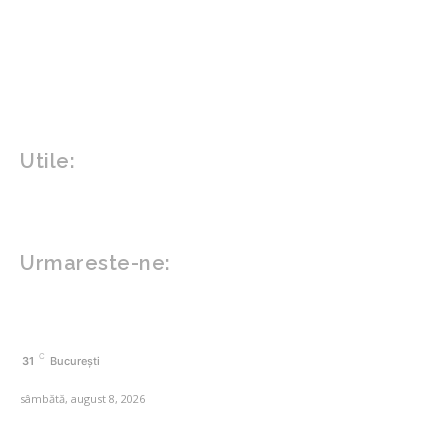
Design interior
Gradina si exterior
Sănătate / Hobby
Beauty
Sanatate mentala
Sport
Tech
Gadgeturi
Inovatii tehnologice
Utile:
Politică de confidențialitate
Contact www.zega.ro
Politica de cookies (GDPR)
Urmareste-ne:
FACEBOOK
C
31
București
sâmbătă, august 8, 2026