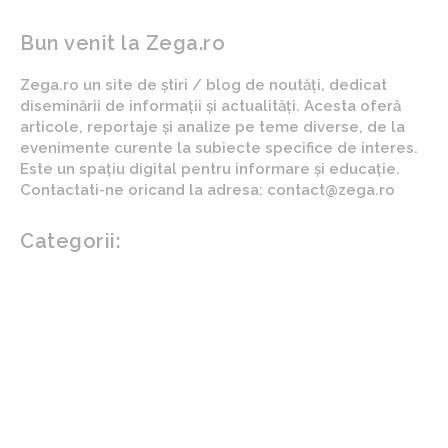
Bun venit la Zega.ro
Zega.ro un site de știri / blog de noutăți, dedicat
diseminării de informații și actualități. Acesta oferă
articole, reportaje și analize pe teme diverse, de la
evenimente curente la subiecte specifice de interes.
Este un spațiu digital pentru informare și educație.
Contactati-ne oricand la adresa: contact@zega.ro
Categorii:
Afaceri si industrii
Auto
Imobiliare
Turism
Cultura si Entertainment
Arta si istorie
Fashion
Showbiz
Diverse noutati
Agricultura
Parenting
Politica
Home & Deco