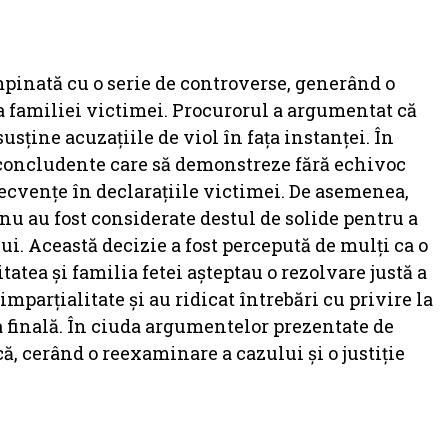
mpinată cu o serie de controverse, generând o
a familiei victimei. Procurorul a argumentat că
sține acuzațiile de viol în fața instanței. În
e concludente care să demonstreze fără echivoc
ecvențe în declarațiile victimei. De asemenea,
nu au fost considerate destul de solide pentru a
i. Această decizie a fost percepută de mulți ca o
atea și familia fetei așteptau o rezolvare justă a
imparțialitate și au ridicat întrebări cu privire la
ia finală. În ciuda argumentelor prezentate de
ă, cerând o reexaminare a cazului și o justiție