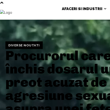
AFACERI SI INDUSTRII
DIVERSE NOUTATI
Procurorul care
închis dosarul u
preot acuzat de
agresiune sexu
asupra unei fet