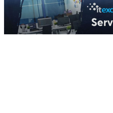
ic al regimului
„Mami, nu m
în
antrenoarea
omânia, a