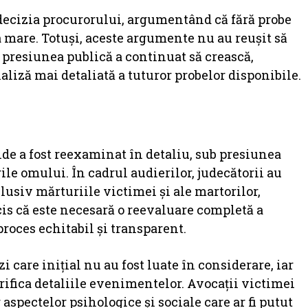
t decizia procurorului, argumentând că fără probe
 mare. Totuși, aceste argumente nu au reușit să
presiunea publică a continuat să crească,
aliză mai detaliată a tuturor probelor disponibile.
nde a fost reexaminat în detaliu, sub presiunea
ile omului. În cadrul audierilor, judecătorii au
lusiv mărturiile victimei și ale martorilor,
cis că este necesară o reevaluare completă a
roces echitabil și transparent.
i care inițial nu au fost luate în considerare, iar
rifica detaliile evenimentelor. Avocații victimei
 aspectelor psihologice și sociale care ar fi putut