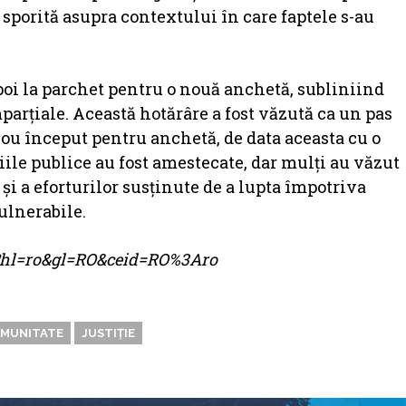
e sporită asupra contextului în care faptele s-au
napoi la parchet pentru o nouă anchetă, subliniind
parțiale. Această hotărâre a fost văzută ca un pas
nou început pentru anchetă, de data aceasta cu o
țiile publice au fost amestecate, dar mulți au văzut
e și a eforturilor susținute de a lupta împotriva
ulnerabile.
me?hl=ro&gl=RO&ceid=RO%3Aro
MUNITATE
JUSTIȚIE