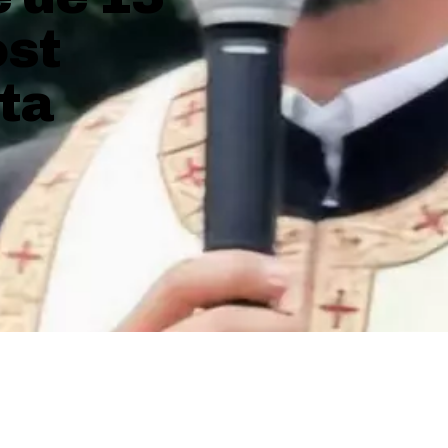
ost
lta
SHARE