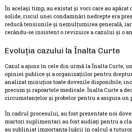
În același timp, au existat și voci care au apăra
solide, riscul unei condamnări nedrepte era prea
reducă tensiunile și nemulțumirea generală, iar 
cerându-se insistent o revizuire a cazului și o an
Evoluția cazului la Înalta Curte
Cazul a ajuns în cele din urmă la Înalta Curte, u
opiniei publice și a organizațiilor pentru dreptur
analizat minuțios toate dovezile disponibile, inc
precum și rapoartele medicale. Înalta Curte a de
circumstanțelor și probelor pentru a asigura un p
În cadrul procesului, au fost prezentate noi dovez
martori suplimentari au fost audiați pentru a cla
au subliniat importanța luării în calcul a tuturor