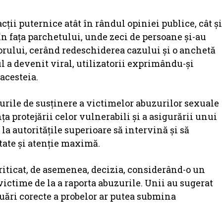
cții puternice atât în rândul opiniei publice, cât și
în fața parchetului, unde zeci de persoane și-au
rului, cerând redeschiderea cazului și o anchetă
ul a devenit viral, utilizatorii exprimându-și
acesteia.
purile de susținere a victimelor abuzurilor sexuale
 protejării celor vulnerabili și a asigurării unui
 la autoritățile superioare să intervină și să
itate și atenție maximă.
criticat, de asemenea, decizia, considerând-o un
victime de la a raporta abuzurile. Unii au sugerat
luări corecte a probelor ar putea submina