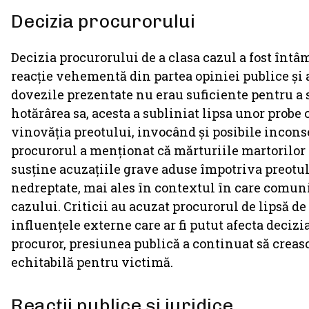
Decizia procurorului
Decizia procurorului de a clasa cazul a fost întâ
reacție vehementă din partea opiniei publice și 
dovezile prezentate nu erau suficiente pentru a su
hotărârea sa, acesta a subliniat lipsa unor prob
vinovăția preotului, invocând și posibile incons
procurorul a menționat că mărturiile martorilor 
susține acuzațiile grave aduse împotriva preotulu
nedreptate, mai ales în contextul în care comunit
cazului. Criticii au acuzat procurorul de lipsă de 
influențele externe care ar fi putut afecta deciz
procuror, presiunea publică a continuat să creasc
echitabilă pentru victimă.
Reacții publice și juridice