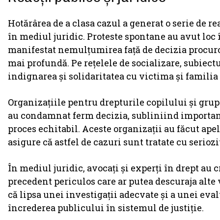
Hotărârea de a clasa cazul a generat o serie de rea
în mediul juridic. Proteste spontane au avut loc 
manifestat nemulțumirea față de decizia procuro
mai profundă. Pe rețelele de socializare, subiect
indignarea și solidaritatea cu victima și familia 
Organizațiile pentru drepturile copilului și gru
au condamnat ferm decizia, subliniind importanța
proces echitabil. Aceste organizații au făcut apel
asigure că astfel de cazuri sunt tratate cu serioz
În mediul juridic, avocați și experți în drept au 
precedent periculos care ar putea descuraja alte 
că lipsa unei investigații adecvate și a unei eva
încrederea publicului în sistemul de justiție.