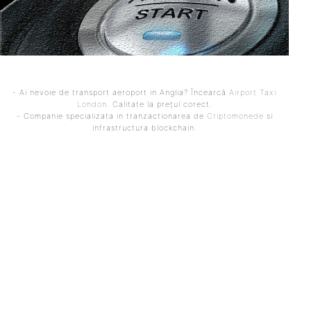
- Ai nevoie de transport aeroport in Anglia? Încearcă
Airport Taxi
London
. Calitate la prețul corect.
- Companie specializata in tranzactionarea de
Criptomonede
si
infrastructura blockchain.