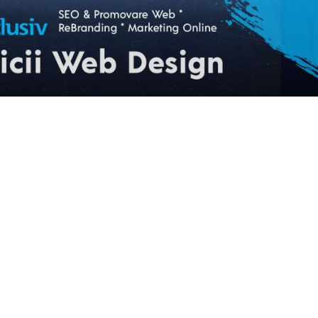
ARTICOLUL URMĂTOR
ai suport!” Imagini șocante cu
 Camelia Voinea agresându-și
fiica, Sabrina