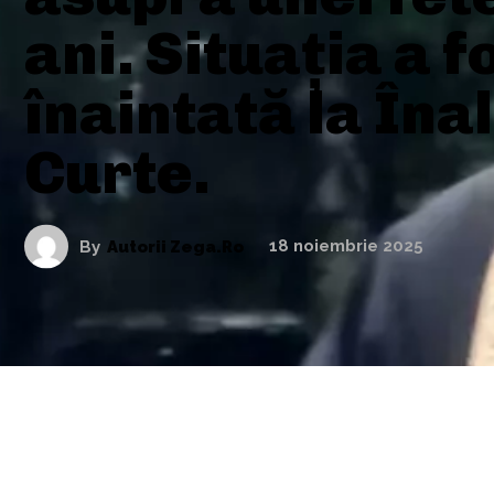
ani. Situația a f
înaintată la Îna
Curte.
By
Autorii Zega.ro
18 noiembrie 2025
ARTICOLE ASEMANATOARE