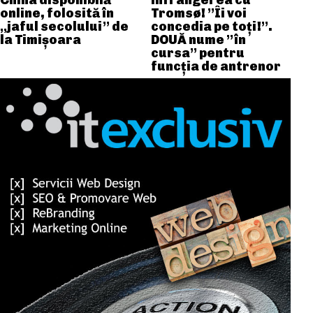
China disponibilă
înfrângerea cu
online, folosită în
Tromsø! ”Îi voi
„jaful secolului” de
concedia pe toți!”.
la Timișoara
DOUĂ nume ”în
cursa” pentru
funcția de antrenor