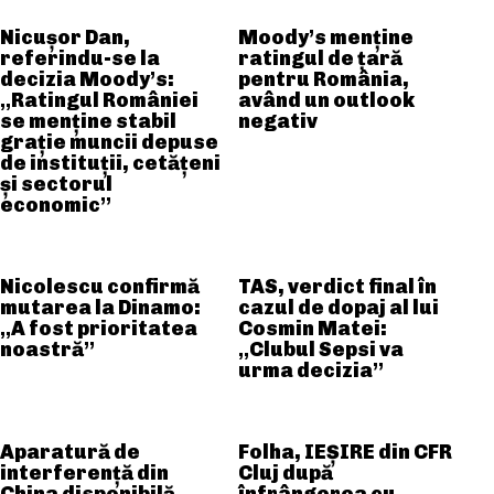
Nicușor Dan,
Moody’s menține
referindu-se la
ratingul de țară
decizia Moody’s:
pentru România,
„Ratingul României
având un outlook
se menține stabil
negativ
grație muncii depuse
de instituții, cetățeni
și sectorul
economic”
Nicolescu confirmă
TAS, verdict final în
mutarea la Dinamo:
cazul de dopaj al lui
„A fost prioritatea
Cosmin Matei:
noastră”
„Clubul Sepsi va
urma decizia”
Aparatură de
Folha, IEȘIRE din CFR
interferență din
Cluj după