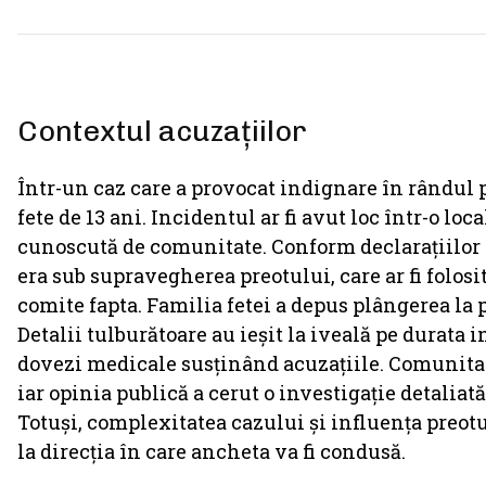
Contextul acuzațiilor
Într-un caz care a provocat indignare în rândul p
fete de 13 ani. Incidentul ar fi avut loc într-o loc
cunoscută de comunitate. Conform declarațiilor v
era sub supravegherea preotului, care ar fi folosit
comite fapta. Familia fetei a depus plângerea la po
Detalii tulburătoare au ieșit la iveală pe durata 
dovezi medicale susținând acuzațiile. Comunitatea
iar opinia publică a cerut o investigație detaliat
Totuși, complexitatea cazului și influența preotu
la direcția în care ancheta va fi condusă.