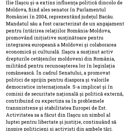
Ilie Ilașcu și-a extins influența politică dincolo de
Moldova, fiind ales senator în Parlamentul
României în 2004, reprezentând județul Bacău.
Mandatul său a fost caracterizat de un angajament
pentru întărirea relațiilor România-Moldova,
promovând inițiative susținătoare pentru
integrarea europeană a Moldovei și colaborarea
economică și culturală. Ilașcu a susținut activ
drepturile cetățenilor moldoveni din România,
militând pentru recunoașterea lor în legislația
românească. În cadrul Senatului, a promovat
politici de sprijin pentru diaspora și valorile
democratice internaționale. S-a implicat și în
comisii de securitate națională și politică externă,
contribuind cu expertiza sa în problemele
transnistrene și stabilitatea Europei de Est.
Activitatea sa a făcut din Ilașcu un simbol al
luptei pentru libertate și justiție, continuând să
inspire politicieni și activiști din ambele țări.