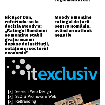
Nicușor Dan,
Moody’s menține
referindu-se la
ratingul de țară
decizia Moody’s:
pentru România,
„Ratingul României
având un outlook
se menține stabil
negativ
grație muncii
depuse de instituții,
cetățeni și sectorul
economic”