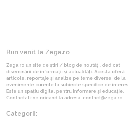
pe malul ucrainean al
de agresiune sexuală
Dunării ar putea avea
asupra unei fete de 13 ani.
efecte pe o rază de 4,5-5
Situația a fost înaintată la
kilometri
Înalta Curte.
Bun venit la Zega.ro
Zega.ro un site de știri / blog de noutăți, dedicat
diseminării de informații și actualități. Acesta oferă
articole, reportaje și analize pe teme diverse, de la
evenimente curente la subiecte specifice de interes.
Este un spațiu digital pentru informare și educație.
Contactati-ne oricand la adresa: contact@zega.ro
Categorii:
Afaceri si industrii
Auto
Imobiliare
Turism