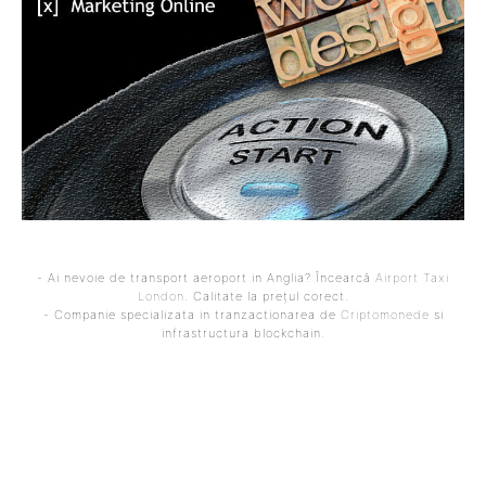
- Ai nevoie de transport aeroport in Anglia? Încearcă
Airport Taxi
London
. Calitate la prețul corect.
- Companie specializata in tranzactionarea de
Criptomonede
si
infrastructura blockchain.
ARTICOLUL PRECEDENT
ARTICOLUL URMĂTOR
Raed Arafat: Detonarea
Procurorul care a închis
navei încărcate cu GPL de
dosarul unui preot acuzat