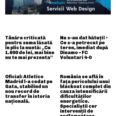
ARTICOLE ASEMANATOARE
Tânăra criticată
Nu s-au dat bătuți! »
pentru suma lăsată
Ce s-a petrecut pe
în plic la nuntă: „Cu
teren, imediat după
1.600 de lei, mai bine
Dinamo – FC
nu te mai prezenta”
Voluntari 4-0
Oficial: Atletico
România se află în
Madrid l-a cedat pe
fața pericolului unui
Gata, stabilind un
blackout complet din
nou record de
cauza intensificării
transfer în istoria
dificultăților
națională.
energetice.
Specialiștii cer
intervenții de
reglementare…