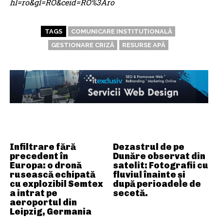
hl=ro&gl=RO&ceid=RO%3Aro
TAGS
COMUNICARE INSTITUȚIONALĂ
GESTIONARE CRIZĂ
RESURSE APĂ
ARTICOLE ASEMANATOARE
Infiltrare fără
Dezastrul de pe
precedent în
Dunăre observat din
Europa: o dronă
satelit: Fotografii cu
rusească echipată
fluviul înainte și
cu explozibil Semtex
după perioadele de
a intrat pe
secetă.
aeroportul din
Leipzig, Germania