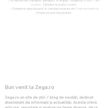
- Ai nevoie de transport aeroport in Anglia? Încearcă
Airport Taxi
London
. Calitate la prețul corect.
- Companie specializata in tranzactionarea de
Criptomonede
si
infrastructura blockchain.
ARTICOLUL PRECEDENT
ARTICOLUL URMĂTOR
Exclusiv | Gabi Torje l-a
Situația critică a apei
ascultat la interviu după
potabile în Prahova și
Dinamo – Oțelul și a
Dâmbovița. Afirmarea
izbucnit: ”E scandalos!”
Dianei Buzoianu după
discuția cu oficialitățile
județene
Bun venit la Zega.ro
Zega.ro un site de știri / blog de noutăți, dedicat
diseminării de informații și actualități. Acesta oferă
articole, reportaje și analize pe teme diverse, de la