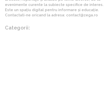
evenimente curente la subiecte specifice de interes.
Este un spațiu digital pentru informare și educație.
Contactati-ne oricand la adresa: contact@zega.ro
Categorii:
Afaceri si industrii
Auto
Imobiliare
Turism
Cultura si Entertainment
Arta si istorie
Fashion
Showbiz
Diverse noutati
Agricultura
Parenting
Politica
Home & Deco
Design interior
Gradina si exterior
Sănătate / Hobby
Beauty
Sanatate mentala
Sport
Tech
Gadgeturi
Inovatii tehnologice