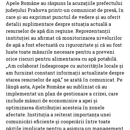
Apele Române au răspuns la acuzațiile prefectului
județului Prahova printr-un comunicat de presă, în
care și-au exprimat punctul de vedere și au oferit
detalii suplimentare despre situația actuală a
resurselor de apă din regiune. Reprezentanții
instituției au afirmat că monitorizarea nivelurilor
de apă a fost efectuată cu rigurozitate și că au fost
luate toate măsurile necesare pentru a preveni
orice riscuri pentru alimentarea cu apă potabilă.
„Am colaborat îndeaproape cu autoritățile locale și
am furnizat constant informații actualizate despre
starea resurselor de apă,” se arată în comunicat. Pe
lângă asta, Apele Române au subliniat că au
implementat un plan de gestionare a crizei, care
include măsuri de economisire a apei și
optimizarea distribuției acesteia în zonele
afectate. Instituția a reiterat importanța unei
comunicări eficiente și cooperării între toate
părțile implicate pentru a asigura un management