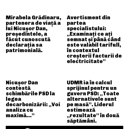
Mirabela Grădinaru,
Avertisment din
partenera de viață a
partea
lui Nicușor Dan,
specialistului:
președintele, a
„Examinați ce ați
făcut cunoscută
semnat și până când
declarația sa
este valabil tarifull,
patrimonială.
în contextul
creșterii facturii de
electricitate”
Nicușor Dan
UDMR ia în calcul
contestă
sprijinul pentru un
schimbările PSD la
guvern PSD: „Toate
legea
alternativele sunt
decarbonizării: „Voi
pe masă”. Liderul
analiza cu
estimează
maximă…”
„rezultate” în două
săptămâni.