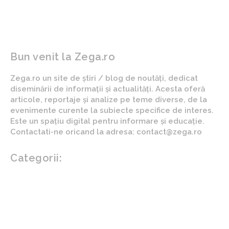
bani atacatorului”
cu apă
Bun venit la Zega.ro
Zega.ro un site de știri / blog de noutăți, dedicat
diseminării de informații și actualități. Acesta oferă
articole, reportaje și analize pe teme diverse, de la
evenimente curente la subiecte specifice de interes.
Este un spațiu digital pentru informare și educație.
Contactati-ne oricand la adresa: contact@zega.ro
Categorii:
Afaceri si industrii
Auto
Imobiliare
Turism
Cultura si Entertainment
Arta si istorie
Fashion
Showbiz
Diverse noutati