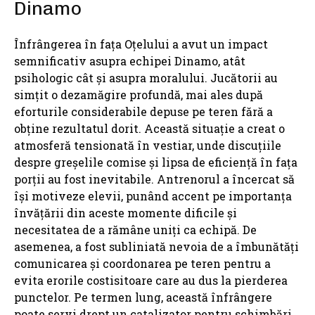
Dinamo
Înfrângerea în fața Oțelului a avut un impact
semnificativ asupra echipei Dinamo, atât
psihologic cât și asupra moralului. Jucătorii au
simțit o dezamăgire profundă, mai ales după
eforturile considerabile depuse pe teren fără a
obține rezultatul dorit. Această situație a creat o
atmosferă tensionată în vestiar, unde discuțiile
despre greșelile comise și lipsa de eficiență în fața
porții au fost inevitabile. Antrenorul a încercat să
își motiveze elevii, punând accent pe importanța
învățării din aceste momente dificile și
necesitatea de a rămâne uniți ca echipă. De
asemenea, a fost subliniată nevoia de a îmbunătăți
comunicarea și coordonarea pe teren pentru a
evita erorile costisitoare care au dus la pierderea
punctelor. Pe termen lung, această înfrângere
poate servi drept un catalizator pentru schimbări