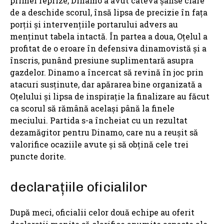
primei reprize, Dinamo a avut câteva șanse clare
de a deschide scorul, însă lipsa de precizie în fața
porții și intervențiile portarului advers au
menținut tabela intactă. În partea a doua, Oțelul a
profitat de o eroare în defensiva dinamovistă și a
înscris, punând presiune suplimentară asupra
gazdelor. Dinamo a încercat să revină în joc prin
atacuri susținute, dar apărarea bine organizată a
Oțelului și lipsa de inspirație la finalizare au făcut
ca scorul să rămână același până la finele
meciului. Partida s-a încheiat cu un rezultat
dezamăgitor pentru Dinamo, care nu a reușit să
valorifice ocaziile avute și să obțină cele trei
puncte dorite.
declarațiile oficialilor
După meci, oficialii celor două echipe au oferit