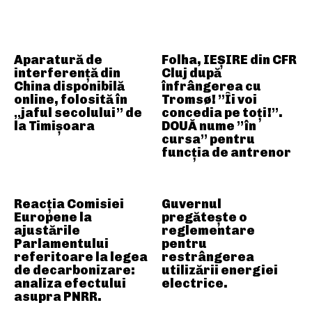
ARTICOLE ASEMANATOARE
Aparatură de
Folha, IEȘIRE din CFR
interferență din
Cluj după
China disponibilă
înfrângerea cu
online, folosită în
Tromsø! ”Îi voi
„jaful secolului” de
concedia pe toți!”.
la Timișoara
DOUĂ nume ”în
cursa” pentru
funcția de antrenor
Reacția Comisiei
Guvernul
Europene la
pregătește o
ajustările
reglementare
Parlamentului
pentru
referitoare la legea
restrângerea
de decarbonizare:
utilizării energiei
analiza efectului
electrice.
asupra PNRR.