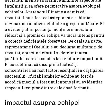
declarații menite să clarifice anumite aspecte ale
întâlnirii și să ofere perspective asupra evoluției
echipelor. Antrenorul Dinamo a admis că
rezultatul nu a fost cel așteptat și a subliniat
nevoia unei analize detaliate a greșelilor făcute. El
a evidențiat importanța menținerii moralului
ridicat și a promis că echipa va lucra intens pentru
a corecta deficiențele observate. De cealaltă parte,
reprezentanții Oțelului s-au declarat mulțumiți de
rezultat, apreciind efortul și determinarea
jucătorilor care au condus la o victorie importantă.
Ei au subliniat că disciplina tactică și
concentrarea au fost factori esențiali în câștigarea
succesului. Oficialii ambelor echipe au fost de
acord că meciul a fost unul intens și au evidențiat
respectul reciproc dintre cele două formații.
impactul asupra echipei