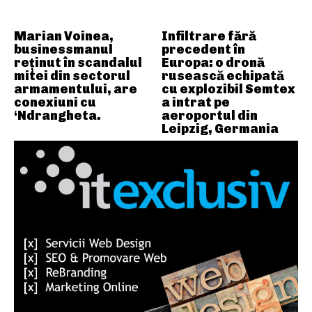
Marian Voinea,
Infiltrare fără
businessmanul
precedent în
reținut în scandalul
Europa: o dronă
mitei din sectorul
rusească echipată
armamentului, are
cu explozibil Semtex
conexiuni cu
a intrat pe
‘Ndrangheta.
aeroportul din
Leipzig, Germania