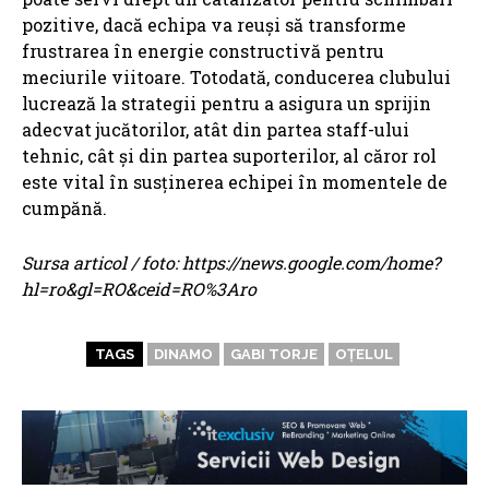
pozitive, dacă echipa va reuși să transforme
frustrarea în energie constructivă pentru
meciurile viitoare. Totodată, conducerea clubului
lucrează la strategii pentru a asigura un sprijin
adecvat jucătorilor, atât din partea staff-ului
tehnic, cât și din partea suporterilor, al căror rol
este vital în susținerea echipei în momentele de
cumpănă.
Sursa articol / foto: https://news.google.com/home?
hl=ro&gl=RO&ceid=RO%3Aro
TAGS
DINAMO
GABI TORJE
OȚELUL