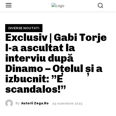
DIVERSE NOUTATI
Exclusiv | Gabi Torje
l-a ascultat la
interviu după
Dinamo – Oțelul și a
izbucnit: ”E
scandalos!”
By
Autorii Zega.ro
29 noiembrie 2025