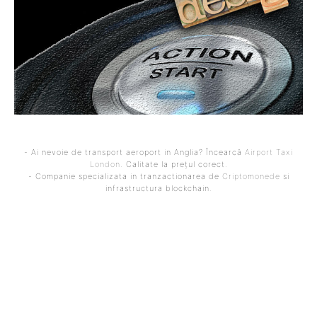
- Ai nevoie de transport aeroport in Anglia? Încearcă
Airport Taxi
London
. Calitate la prețul corect.
- Companie specializata in tranzactionarea de
Criptomonede
si
infrastructura blockchain.
ARTICOLUL PRECEDENT
ARTICOLUL URMĂTOR
Tanczos Barna a
Prefectul din Prahova
rememorat clipa atacului
acuză Apele Române: Ne-
cu cuțitul: „Domnul m-a
au garantat că nu există
întors. Nu i-am solicitat
risc pentru alimentarea