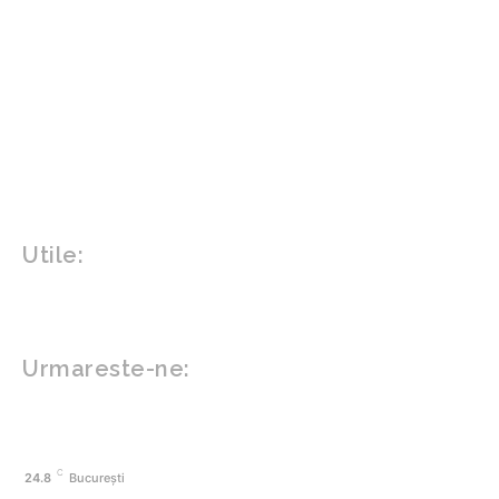
Agricultura
Parenting
Politica
Home & Deco
Design interior
Gradina si exterior
Sănătate / Hobby
Beauty
Sanatate mentala
Sport
Tech
Gadgeturi
Inovatii tehnologice
Utile:
Politică de confidențialitate
Contact www.zega.ro
Politica de cookies (GDPR)
Urmareste-ne:
FACEBOOK
C
24.8
București