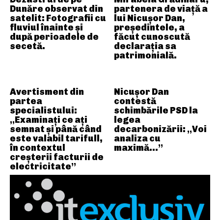
Dunăre observat din
partenera de viață a
satelit: Fotografii cu
lui Nicușor Dan,
fluviul înainte și
președintele, a
după perioadele de
făcut cunoscută
secetă.
declarația sa
patrimonială.
Avertisment din
Nicușor Dan
partea
contestă
specialistului:
schimbările PSD la
„Examinați ce ați
legea
semnat și până când
decarbonizării: „Voi
este valabil tarifull,
analiza cu
în contextul
maximă…”
creșterii facturii de
electricitate”