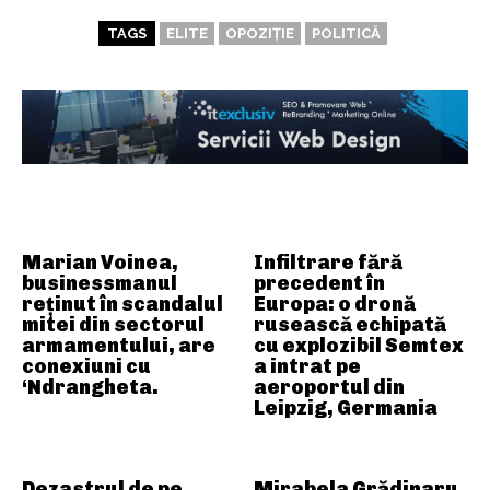
TAGS
ELITE
OPOZIȚIE
POLITICĂ
ARTICOLE ASEMANATOARE
Marian Voinea,
Infiltrare fără
businessmanul
precedent în
reținut în scandalul
Europa: o dronă
mitei din sectorul
rusească echipată
armamentului, are
cu explozibil Semtex
conexiuni cu
a intrat pe
‘Ndrangheta.
aeroportul din
Leipzig, Germania
Dezastrul de pe
Mirabela Grădinaru,