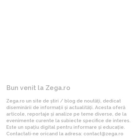
ARTICOLUL PRECEDENT
ARTICOLUL URMĂTOR
Eurovision 2026: Cine a
Ioan Varga, comunicat
obținut victoria în marea
pentru Daniel Pancu: „Îi
finală și poziția României în
adresez scuze publice!
clasament
Sunt mândru de el și îmi
doresc să rămână alături
de mine”
Bun venit la Zega.ro
Zega.ro un site de știri / blog de noutăți, dedicat
diseminării de informații și actualități. Acesta oferă
articole, reportaje și analize pe teme diverse, de la
evenimente curente la subiecte specifice de interes.
Este un spațiu digital pentru informare și educație.
Contactati-ne oricand la adresa: contact@zega.ro