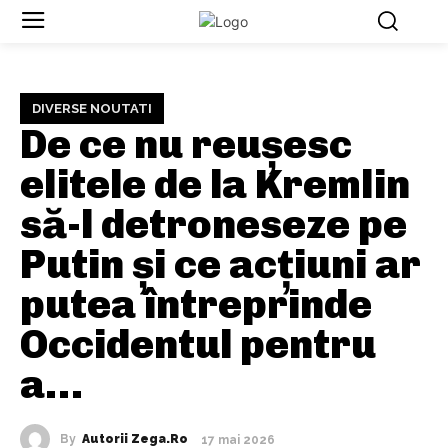
DIVERSE NOUTATI
De ce nu reușesc
elitele de la Kremlin
să-l detroneseze pe
Putin și ce acțiuni ar
putea întreprinde
Occidentul pentru
a…
By
Autorii Zega.ro
17 mai 2026