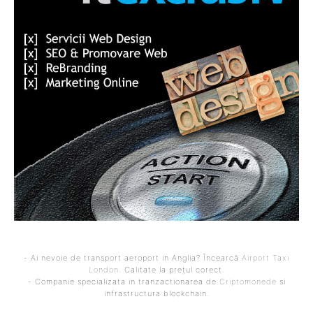
- Ai nevoie de transport aeroport in Anglia? Încearcă
Airport Taxi
London
. Calitate la prețul corect.
- Companie specializata in tranzactionarea de
Criptomonede
si
infrastructura blockchain.