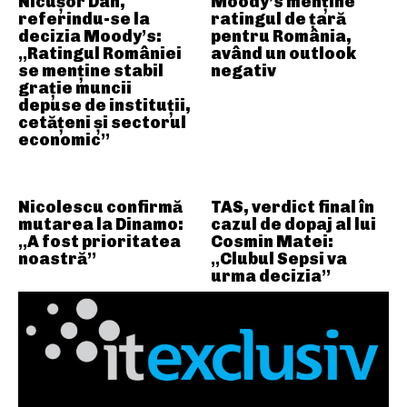
Nicușor Dan,
Moody’s menține
referindu-se la
ratingul de țară
decizia Moody’s:
pentru România,
„Ratingul României
având un outlook
se menține stabil
negativ
grație muncii
depuse de instituții,
cetățeni și sectorul
economic”
Nicolescu confirmă
TAS, verdict final în
mutarea la Dinamo:
cazul de dopaj al lui
„A fost prioritatea
Cosmin Matei:
noastră”
„Clubul Sepsi va
urma decizia”