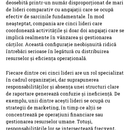
deosebită printr-un număr disproporționat de mari
de lideri comparativ cu angajații care se ocupă
efectiv de sarcinile fundamentale. În mod
neașteptat, compania are cinci lideri care
coordonează activitățile și doar doi angajați care se
implică realmente în vânzarea și gestionarea
cărților. Această configurație neobișnuită ridică
întrebări serioase în legătură cu distribuirea
resurselor și eficiența operațională.
Fiecare dintre cei cinci lideri are un rol specializat
în cadrul organizației, dar suprapunerea
responsabilităților și absența unei structuri clare
de raportare generează confuzie și ineficiență. De
exemplu, unii dintre acești lideri se ocupă cu
strategii de marketing, în timp ce alții se
concentrează pe operațiuni financiare sau
gestionarea resurselor umane. Totuși,
responsabilitățile lor se intersectează frecvent,