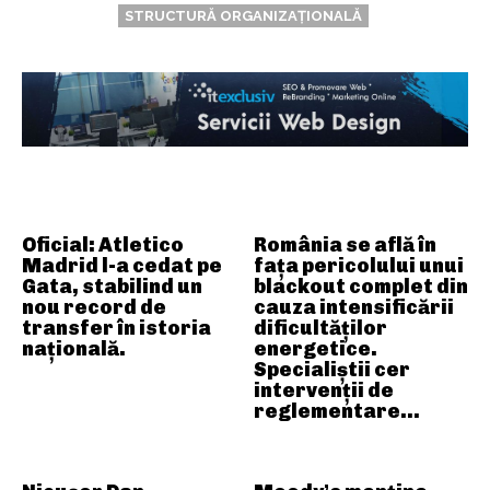
STRUCTURĂ ORGANIZAȚIONALĂ
ARTICOLE ASEMANATOARE
Oficial: Atletico
România se află în
Madrid l-a cedat pe
fața pericolului unui
Gata, stabilind un
blackout complet din
nou record de
cauza intensificării
transfer în istoria
dificultăților
națională.
energetice.
Specialiștii cer
intervenții de
reglementare…