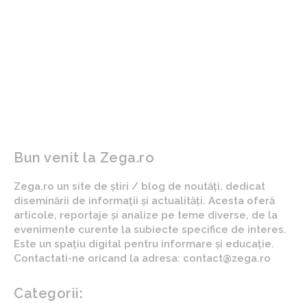
ARTICOLUL PRECEDENT
ARTICOLUL URMĂTOR
Cristi Chivu a obținut
Licitații cu un singur
trofeul Cupei Italiei cu
participant: cum a reușit
Inter
statul să distribuie
contracte de 100 miliarde
lei fără concurență
Bun venit la Zega.ro
Zega.ro un site de știri / blog de noutăți, dedicat
diseminării de informații și actualități. Acesta oferă
articole, reportaje și analize pe teme diverse, de la
evenimente curente la subiecte specifice de interes.
Este un spațiu digital pentru informare și educație.
Contactati-ne oricand la adresa: contact@zega.ro
Categorii: