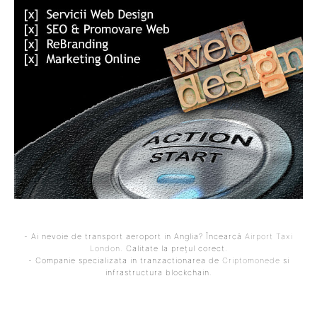
- Ai nevoie de transport aeroport in Anglia? Încearcă
Airport Taxi
London
. Calitate la prețul corect.
- Companie specializata in tranzactionarea de
Criptomonede
si
infrastructura blockchain.