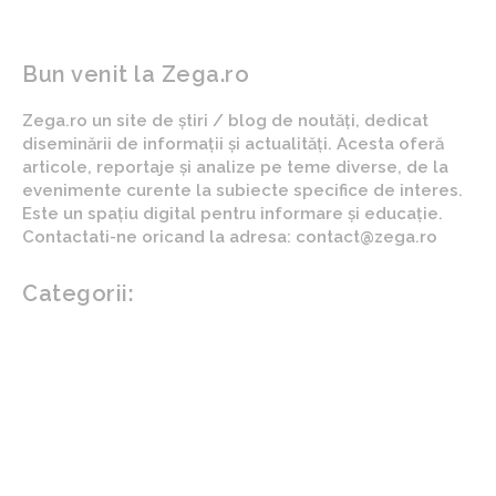
Bun venit la Zega.ro
Zega.ro un site de știri / blog de noutăți, dedicat
diseminării de informații și actualități. Acesta oferă
articole, reportaje și analize pe teme diverse, de la
evenimente curente la subiecte specifice de interes.
Este un spațiu digital pentru informare și educație.
Contactati-ne oricand la adresa: contact@zega.ro
Categorii:
Afaceri si industrii
Auto
Imobiliare
Turism
Cultura si Entertainment
Arta si istorie
Fashion
Showbiz
Diverse noutati
Agricultura
Parenting
Politica