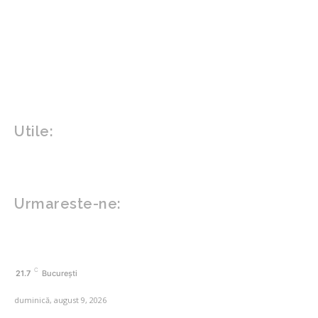
Home & Deco
Design interior
Gradina si exterior
Sănătate / Hobby
Beauty
Sanatate mentala
Sport
Tech
Gadgeturi
Inovatii tehnologice
Utile:
Politică de confidențialitate
Contact www.zega.ro
Politica de cookies (GDPR)
Urmareste-ne:
FACEBOOK
C
21.7
București
duminică, august 9, 2026