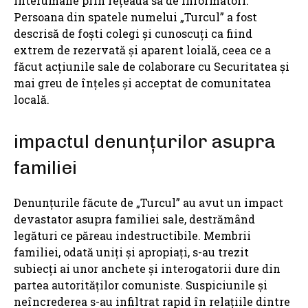
interumane prin rețeaua sa de informatori.
Persoana din spatele numelui „Turcul” a fost
descrisă de foști colegi și cunoscuți ca fiind
extrem de rezervată și aparent loială, ceea ce a
făcut acțiunile sale de colaborare cu Securitatea și
mai greu de înțeles și acceptat de comunitatea
locală.
impactul denunțurilor asupra
familiei
Denunțurile făcute de „Turcul” au avut un impact
devastator asupra familiei sale, destrămând
legături ce păreau indestructibile. Membrii
familiei, odată uniți și apropiați, s-au trezit
subiecți ai unor anchete și interogatorii dure din
partea autorităților comuniste. Suspiciunile și
neîncrederea s-au infiltrat rapid în relațiile dintre