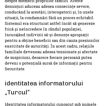
despre membrii propriilor familii. Aceste
denunțuri aduceau adesea consecințe severe,
conducând la arestări, interogatorii și, în unele
situații, la condamnări fără un proces echitabil.
Sistemul era structurat astfel încât să genereze
frică și neîncredere în rândul populației,
încurajând indivizii să-și denunțe apropiații
pentru a obține beneficii sau din cauza presiunilor
exercitate de autorități. În acest cadru, relațiile
familiale deveneau adesea tensionate și afectate
de suspiciuni, deoarece fiecare persoană putea
deveni o potențială sursă de informații pentru
Securitate.
identitatea informatorului
„Turcul”
Identitatea informatorului cunoscut sub numele