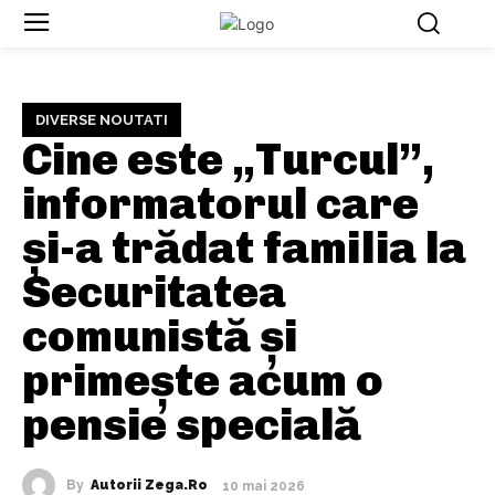
DIVERSE NOUTATI
Cine este „Turcul”,
informatorul care
și-a trădat familia la
Securitatea
comunistă și
primește acum o
pensie specială
By
Autorii Zega.ro
10 mai 2026