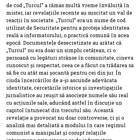
de cod „Turcul” a rămas multă vreme învăluită în
mister, iar revelațiile recente au suscitat un val de
reacții în societate. „Turcul” era un nume de cod
utilizat de Securitate pentru a proteja identitatea
reală a informatorului, o practică comună în acea
epocă. Documentele desecretizate au arătat că
„Turcul” nu era doar un simplu cetățean, ci o
persoană cu legături strânse în comunitate, cineva
cunoscut și respectat, ceea ce a făcut ca trădarea sa
să fie cu atât mai șocantă pentru cei din jur. În
ciuda încercărilor de a-și ascunde adevărata
identitate, cercetările istorice și investigațiile
jurnalistice au reușit să asocieze numele său real
cu acțiunile sale, aducând astfel în discuție un
capitol întunecat din trecutul său. Această
revelație a provocat nu doar controverse, ci și o
analiză mai detaliată a modului în care regimul
comunist a manipulat și corupt relațiile