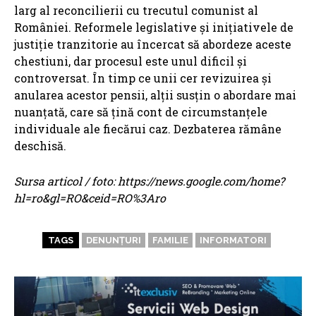
larg al reconcilierii cu trecutul comunist al
României. Reformele legislative și inițiativele de
justiție tranzitorie au încercat să abordeze aceste
chestiuni, dar procesul este unul dificil și
controversat. În timp ce unii cer revizuirea și
anularea acestor pensii, alții susțin o abordare mai
nuanțată, care să țină cont de circumstanțele
individuale ale fiecărui caz. Dezbaterea rămâne
deschisă.
Sursa articol / foto: https://news.google.com/home?
hl=ro&gl=RO&ceid=RO%3Aro
TAGS
DENUNȚURI
FAMILIE
INFORMATORI