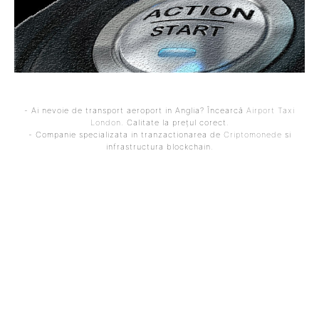
- Ai nevoie de transport aeroport in Anglia? Încearcă
Airport Taxi
London
. Calitate la prețul corect.
- Companie specializata in tranzactionarea de
Criptomonede
si
infrastructura blockchain.
ARTICOLUL PRECEDENT
ARTICOLUL URMĂTOR
Costel Gâlcă a avut o
Escrocherie cu o
reacție vehementă în
„contribuție clandestină”
timpul interviului, forțând
pentru copiii defavorizați:
reporterul să își ceară
Știre falsă virală cu
scuze!
numele lui Călin Georgescu
și George Simion