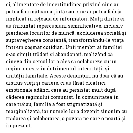
ei, alimentate de incertitudinea privind cine ar
putea fi următoarea țintă sau cine ar putea fi deja
implicat în rețeaua de informatori. Mulți dintre ei
au înfruntat repercusiuni semnificative, inclusiv
pierderea locurilor de muncă, excluderea socială și
supravegherea constantă, transformându-le viața
într-un coșmar cotidian. Unii membri ai familiei
s-au simțit trădați și abandonați, realizând că
cineva din cercul lor a ales să colaboreze cu un
regim opresiv în detrimentul integrității și
unității familiale. Aceste denunțuri nu doar că au
distrus vieți și cariere, ci au lăsat cicatrici
emoționale adânci care au persistat mult după
căderea regimului comunist. În comunitatea în
care trăiau, familia a fost stigmatizată și
marginalizată, iar numele lor a devenit sinonim cu
trădarea și colaborarea, o povară pe care o poartă și
în prezent.