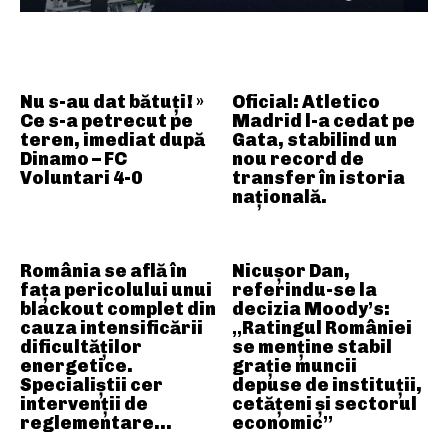
ARTICOLE ASEMANATOARE
Nu s-au dat bătuți! »
Oficial: Atletico
Ce s-a petrecut pe
Madrid l-a cedat pe
teren, imediat după
Gata, stabilind un
Dinamo – FC
nou record de
Voluntari 4-0
transfer în istoria
națională.
România se află în
Nicușor Dan,
fața pericolului unui
referindu-se la
blackout complet din
decizia Moody’s:
cauza intensificării
„Ratingul României
dificultăților
se menține stabil
energetice.
grație muncii
Specialiștii cer
depuse de instituții,
intervenții de
cetățeni și sectorul
reglementare…
economic”