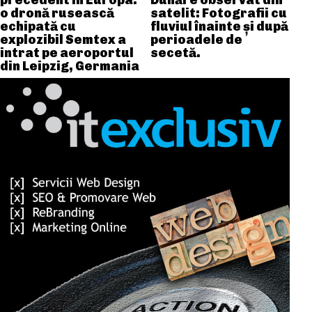
precedent în Europa:
Dunăre observat din
o dronă rusească
satelit: Fotografii cu
echipată cu
fluviul înainte și după
explozibil Semtex a
perioadele de
intrat pe aeroportul
secetă.
din Leipzig, Germania