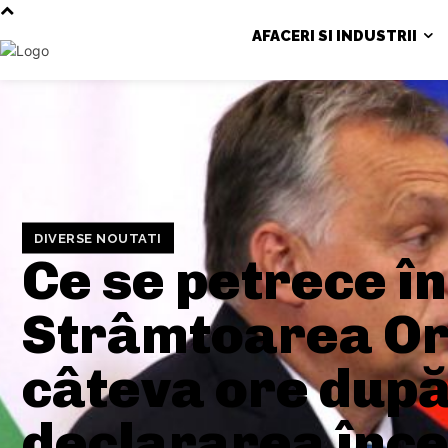
AFACERI SI INDUSTRII
DIVERSE NOUTATI
Ce se petrece în
Strâmtoarea Or
câteva ore dup
declararea înce