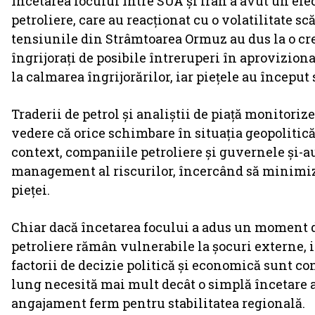
Încetarea focului între SUA și Iran a avut un efe
petroliere, care au reacționat cu o volatilitate scă
tensiunile din Strâmtoarea Ormuz au dus la o creșt
îngrijorați de posibile întreruperi în aprovizion
la calmarea îngrijorărilor, iar piețele au început 
Traderii de petrol și analiștii de piață monitoriz
vedere că orice schimbare în situația geopolitică
context, companiile petroliere și guvernele și-au
management al riscurilor, încercând să minimize
pieței.
Chiar dacă încetarea focului a adus un moment de
petroliere rămân vulnerabile la șocuri externe, iar
factorii de decizie politică și economică sunt c
lung necesită mai mult decât o simplă încetare a 
angajament ferm pentru stabilitatea regională.