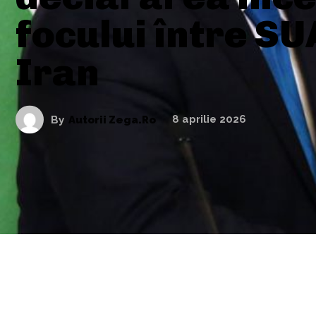
focului între SU
Iran
By
Autorii Zega.ro
8 aprilie 2026
ARTICOLE ASEMANATOARE