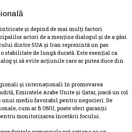
gională
intricate și depind de mai mulți factori
cipalilor actori de a menține dialogul și de a găsi
ocului dintre SUA și Iran reprezintă un pas
o stabilitate de lungă durată. Este esențial ca
log și să evite acțiunile care ar putea duce din
egionali și internaționali în promovarea
udită, Emiratele Arabe Unite și Qatar, joacă un rol
ea unui mediu favorabil pentru negocieri. De
onale, cum ar fi ONU, poate oferi garanții
entru monitorizarea încetării focului.
rdependențele comerciale pot acționa ca un