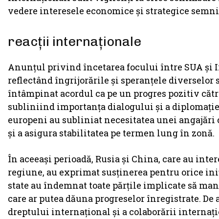
vedere interesele economice și strategice semni
reacții internaționale
Anunțul privind încetarea focului între SUA și Ir
reflectând îngrijorările și speranțele diverselor
întâmpinat acordul ca pe un progres pozitiv cătr
subliniind importanța dialogului și a diplomației
europeni au subliniat necesitatea unei angajări 
și a asigura stabilitatea pe termen lung în zonă.
În aceeași perioadă, Rusia și China, care au inte
regiune, au exprimat susținerea pentru orice iniț
state au îndemnat toate părțile implicate să mani
care ar putea dăuna progreselor înregistrate. De
dreptului internațional și a colaborării internaț