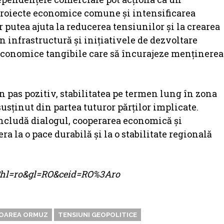
 proiecte economice comune și intensificarea
 putea ajuta la reducerea tensiunilor și la crearea
n infrastructură și inițiativele de dezvoltare
 economice tangibile care să încurajeze menținerea
n pas pozitiv, stabilitatea pe termen lung în zona
usținut din partea tuturor părților implicate.
includă dialogul, cooperarea economică și
a la o pace durabilă și la o stabilitate regională
me?hl=ro&gl=RO&ceid=RO%3Aro
OAREA ORMUZ
TENSIUNI GEOPOLITICE