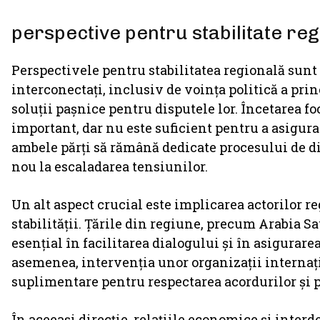
perspective pentru stabilitate re
Perspectivele pentru stabilitatea regională sunt 
interconectați, inclusiv de voința politică a prin
soluții pașnice pentru disputele lor. Încetarea f
important, dar nu este suficient pentru a asigura 
ambele părți să rămână dedicate procesului de dia
nou la escaladarea tensiunilor.
Un alt aspect crucial este implicarea actorilor r
stabilității. Țările din regiune, precum Arabia Sa
esențial în facilitarea dialogului și în asigurar
asemenea, intervenția unor organizații internați
suplimentare pentru respectarea acordurilor și p
În aceeași direcție, relațiile economice și inte