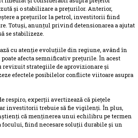
ct imediat și considerabil asupra piețelor
zută și o stabilizare a prețurilor. Anterior,
ere a prețurilor la petrol, investitorii fiind
are. Totuși, anunțul privind detensionarea a ajutat
să se stabilizeze.
ează cu atenție evoluțiile din regiune, având în
 poate afecta semnificativ prețurile. În acest
 revizuit strategiile de aprovizionare și
ze efectele posibilelor conflicte viitoare asupra
 respiro, experții avertizează că piețele
 investitorii trebuie să fie vigilenți. În plus,
onștienți că menținerea unui echilibru pe termen
focului, fiind necesare soluții durabile și un