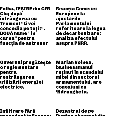
Folha, IEȘIRE din CFR
Reacția Comisiei
Cluj după
Europene la
înfrângerea cu
ajustările
Tromsø! ”Îi voi
Parlamentului
concedia pe toți!”.
referitoare la legea
DOUĂ nume ”în
de decarbonizare:
cursa” pentru
analiza efectului
funcția de antrenor
asupra PNRR.
Guvernul pregătește
Marian Voinea,
o reglementare
businessmanul
pentru
reținut în scandalul
restrângerea
mitei din sectorul
utilizării energiei
armamentului, are
electrice.
conexiuni cu
‘Ndrangheta.
Infiltrare fără
Dezastrul de pe