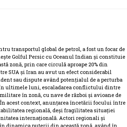
ru transportul global de petrol, a fost un focar de
ește Golful Persic cu Oceanul Indian și constituie
astă zonă, prin care circulă aproape 20% din
tre SUA și Iran au avut un efect considerabil
cident sau dispute având potențialul de a perturba
. În ultimele luni, escaladarea conflictului dintre
i militare în zonă, cu nave de război și avioane de
n acest context, anunțarea încetării focului între
ilitatea regională, deși fragilitatea situației
itatea internațională. Actori regionali și
 în dinamica puterii din această zonă, având în