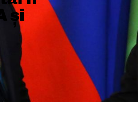
A și
SHARE