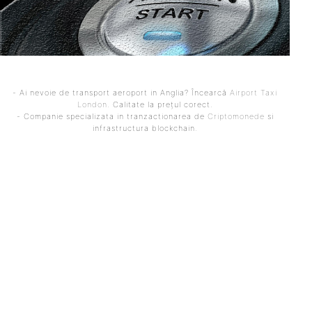
- Ai nevoie de transport aeroport in Anglia? Încearcă
Airport Taxi
London
. Calitate la prețul corect.
- Companie specializata in tranzactionarea de
Criptomonede
si
infrastructura blockchain.