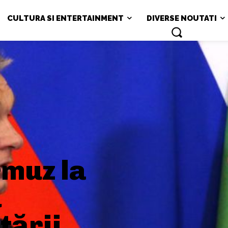
CULTURA SI ENTERTAINMENT
DIVERSE NOUTATI
muz la
ă
tării