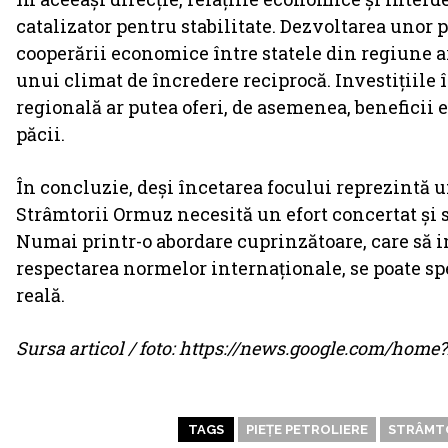
catalizator pentru stabilitate. Dezvoltarea unor
cooperării economice între statele din regiune ar
unui climat de încredere reciprocă. Investițiile î
regională ar putea oferi, de asemenea, beneficii
păcii.
În concluzie, deși încetarea focului reprezintă u
Strâmtorii Ormuz necesită un efort concertat și s
Numai printr-o abordare cuprinzătoare, care să 
respectarea normelor internaționale, se poate sper
reală.
Sursa articol / foto: https://news.google.com/ho
TAGS
PIEȚE PETROLIERE
STRÂMT