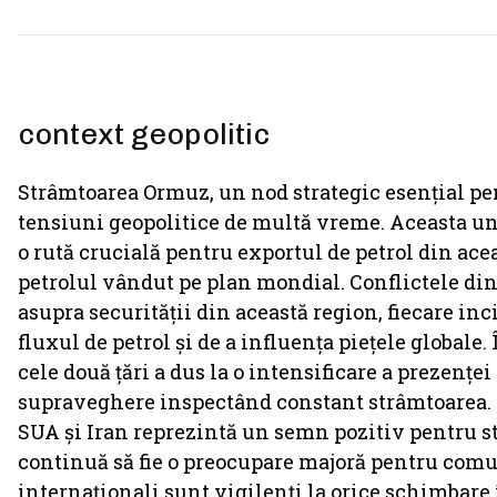
context geopolitic
Strâmtoarea Ormuz, un nod strategic esențial pent
tensiuni geopolitice de multă vreme. Aceasta un
o rută crucială pentru exportul de petrol din ace
petrolul vândut pe plan mondial. Conflictele din
asupra securității din această region, fiecare in
fluxul de petrol și de a influența piețele globale
cele două țări a dus la o intensificare a prezențe
supraveghere inspectând constant strâmtoarea. Î
SUA și Iran reprezintă un semn pozitiv pentru stab
continuă să fie o preocupare majoră pentru comun
internaționali sunt vigilenți la orice schimbare