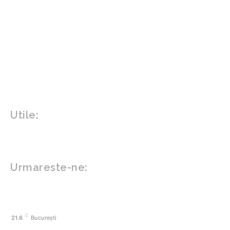
Agricultura
Parenting
Politica
Home & Deco
Design interior
Gradina si exterior
Sănătate / Hobby
Beauty
Sanatate mentala
Sport
Tech
Gadgeturi
Inovatii tehnologice
Utile:
Politică de confidențialitate
Contact www.zega.ro
Politica de cookies (GDPR)
Urmareste-ne:
FACEBOOK
C
21.6
București