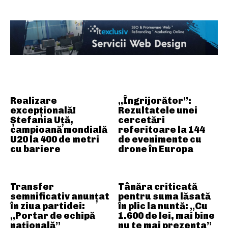
ARTICOLE ASEMANATOARE
Realizare
„Îngrijorător”:
excepțională!
Rezultatele unei
Ștefania Uță,
cercetări
campioană mondială
referitoare la 144
U20 la 400 de metri
de evenimente cu
cu bariere
drone în Europa
Transfer
Tânăra criticată
semnificativ anunțat
pentru suma lăsată
în ziua partidei:
în plic la nuntă: „Cu
„Portar de echipă
1.600 de lei, mai bine
națională”
nu te mai prezenta”