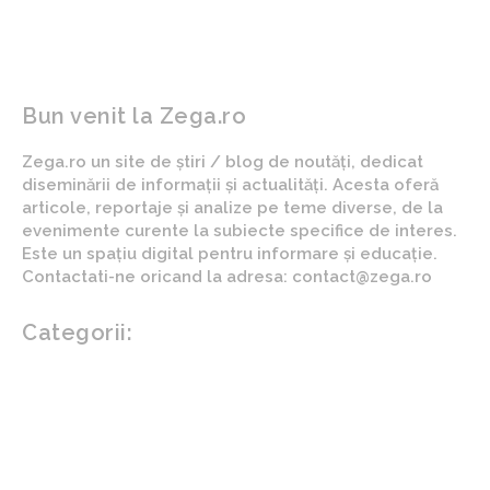
Bun venit la Zega.ro
Zega.ro un site de știri / blog de noutăți, dedicat
diseminării de informații și actualități. Acesta oferă
articole, reportaje și analize pe teme diverse, de la
evenimente curente la subiecte specifice de interes.
Este un spațiu digital pentru informare și educație.
Contactati-ne oricand la adresa: contact@zega.ro
Categorii:
Afaceri si industrii
Auto
Imobiliare
Turism
Cultura si Entertainment
Arta si istorie
Fashion
Showbiz
Diverse noutati