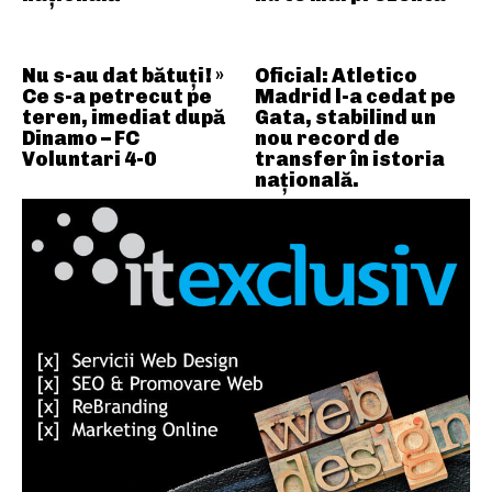
Nu s-au dat bătuți! »
Oficial: Atletico
Ce s-a petrecut pe
Madrid l-a cedat pe
teren, imediat după
Gata, stabilind un
Dinamo – FC
nou record de
Voluntari 4-0
transfer în istoria
națională.