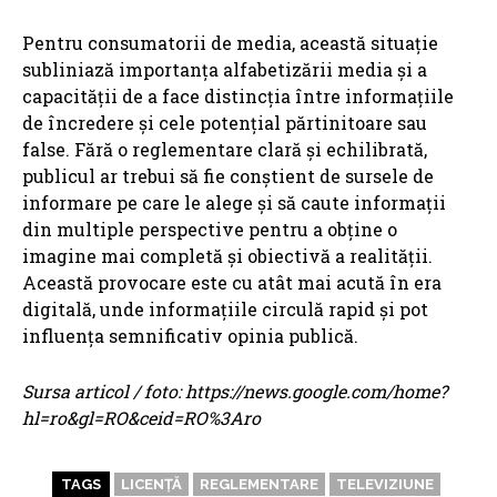
Pentru consumatorii de media, această situație
subliniază importanța alfabetizării media și a
capacității de a face distincția între informațiile
de încredere și cele potențial părtinitoare sau
false. Fără o reglementare clară și echilibrată,
publicul ar trebui să fie conștient de sursele de
informare pe care le alege și să caute informații
din multiple perspective pentru a obține o
imagine mai completă și obiectivă a realității.
Această provocare este cu atât mai acută în era
digitală, unde informațiile circulă rapid și pot
influența semnificativ opinia publică.
Sursa articol / foto: https://news.google.com/home?
hl=ro&gl=RO&ceid=RO%3Aro
TAGS
LICENȚĂ
REGLEMENTARE
TELEVIZIUNE