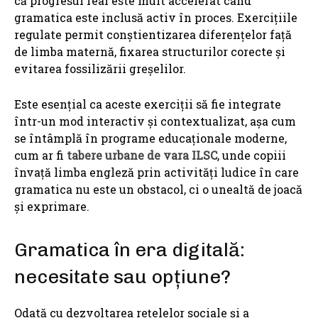
că progresul real este mult accelerat când
gramatica este inclusă activ în proces. Exercițiile
regulate permit conștientizarea diferențelor față
de limba maternă, fixarea structurilor corecte și
evitarea fossilizării greșelilor.
Este esențial ca aceste exerciții să fie integrate
într-un mod interactiv și contextualizat, așa cum
se întâmplă în programe educaționale moderne,
cum ar fi
tabere urbane de vara ILSC
, unde copiii
învață limba engleză prin activități ludice în care
gramatica nu este un obstacol, ci o unealtă de joacă
și exprimare.
Gramatica în era digitală:
necesitate sau opțiune?
Odată cu dezvoltarea rețelelor sociale și a