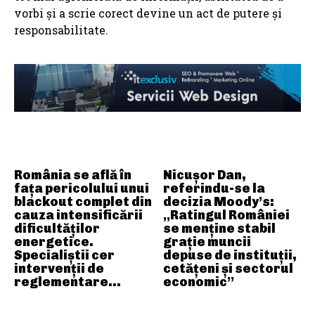
vorbi și a scrie corect devine un act de putere și
responsabilitate.
ARTICOLE ASEMANATOARE
România se află în
Nicușor Dan,
fața pericolului unui
referindu-se la
blackout complet din
decizia Moody’s:
cauza intensificării
„Ratingul României
dificultăților
se menține stabil
energetice.
grație muncii
Specialiștii cer
depuse de instituții,
intervenții de
cetățeni și sectorul
reglementare…
economic”