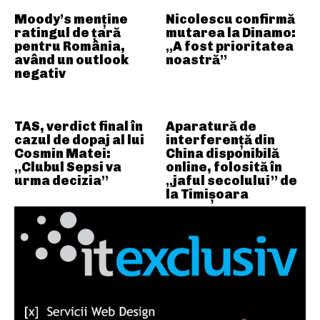
Moody’s menține
Nicolescu confirmă
ratingul de țară
mutarea la Dinamo:
pentru România,
„A fost prioritatea
având un outlook
noastră”
negativ
TAS, verdict final în
Aparatură de
cazul de dopaj al lui
interferență din
Cosmin Matei:
China disponibilă
„Clubul Sepsi va
online, folosită în
urma decizia”
„jaful secolului” de
la Timișoara