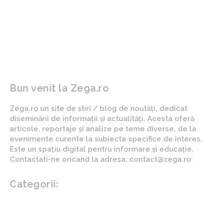
ARTICOLUL PRECEDENT
ARTICOLUL URMĂTOR
Care sunt cele mai
Pot amaneta metale
populare cabane pentru o
prețioase fără un
escapadă romantică?
certificat de
autenticitate?
Bun venit la Zega.ro
Zega.ro un site de știri / blog de noutăți, dedicat
diseminării de informații și actualități. Acesta oferă
articole, reportaje și analize pe teme diverse, de la
evenimente curente la subiecte specifice de interes.
Este un spațiu digital pentru informare și educație.
Contactati-ne oricand la adresa: contact@zega.ro
Categorii:
Afaceri si industrii
Auto
Imobiliare