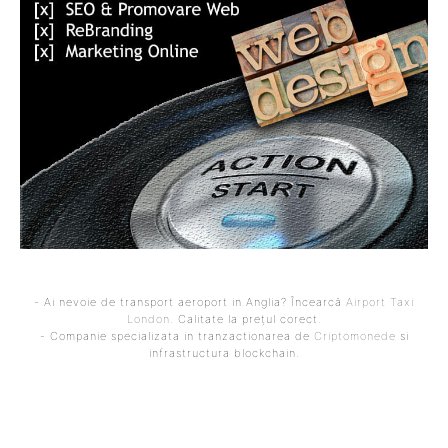
- Ai nevoie de transport aeroport in Anglia? Încearcă
Airport Taxi
London
. Calitate la prețul corect.
- Companie specializata in tranzactionarea de
Criptomonede
si
infrastructura blockchain.