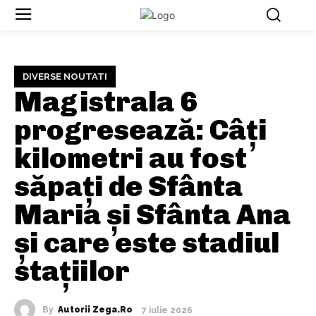
DIVERSE NOUTATI
Magistrala 6
progresează: Câți
kilometri au fost
săpați de Sfânta
Maria și Sfânta Ana
și care este stadiul
stațiilor
By
Autorii Zega.ro
7 iulie 2026