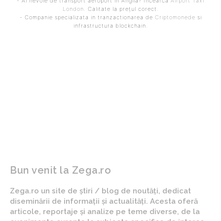
- Ai nevoie de transport aeroport in Anglia? Încearcă
Airport Taxi
London
. Calitate la prețul corect.
- Companie specializata in tranzactionarea de
Criptomonede
si
infrastructura blockchain.
ARTICOLUL PRECEDENT
ARTICOLUL URMĂTOR
Leo Messi, SINGULAR în
CM 2026: Egiptenii
istoria Campionatului
contestă la FIFA după
Mondial!
pierderea dramatică de la
Cupa Mondială. Ei susțin
că…
Bun venit la Zega.ro
Zega.ro un site de știri / blog de noutăți, dedicat
diseminării de informații și actualități. Acesta oferă
articole, reportaje și analize pe teme diverse, de la