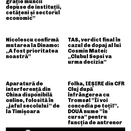
grație muncii
depuse de instituții,
cetățeni și sectorul
economic”
Nicolescu confirmă
TAS, verdict final în
mutarea la Dinamo:
cazul de dopaj al lui
„A fost prioritatea
Cosmin Matei:
noastră”
„Clubul Sepsi va
urma decizia”
Aparatură de
Folha, IEȘIRE din CFR
interferență din
Cluj după
China disponibilă
înfrângerea cu
online, folosită în
Tromsø! ”Îi voi
„jaful secolului” de
concedia pe toți!”.
la Timișoara
DOUĂ nume ”în
cursa” pentru
funcția de antrenor