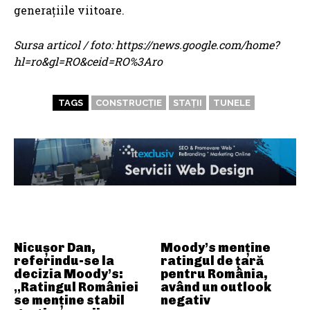
generațiile viitoare.
Sursa articol / foto: https://news.google.com/home?
hl=ro&gl=RO&ceid=RO%3Aro
TAGS
CONSTRUCȚIE
STAȚII
TUNELE
ARTICOLE ASEMANATOARE
Nicușor Dan,
Moody’s menține
referindu-se la
ratingul de țară
decizia Moody’s:
pentru România,
„Ratingul României
având un outlook
se menține stabil
negativ