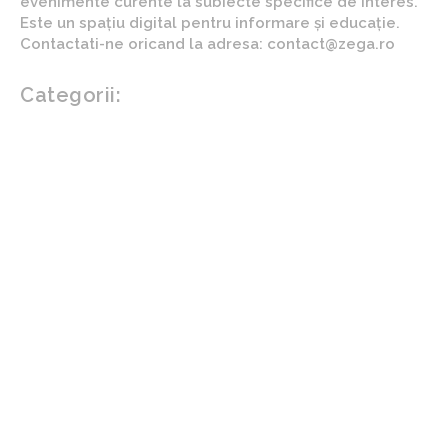
evenimente curente la subiecte specifice de interes.
Este un spațiu digital pentru informare și educație.
Contactati-ne oricand la adresa: contact@zega.ro
Categorii:
Afaceri si industrii
Auto
Imobiliare
Turism
Cultura si Entertainment
Arta si istorie
Fashion
Showbiz
Diverse noutati
Agricultura
Parenting
Politica
Home & Deco
Design interior
Gradina si exterior
Sănătate / Hobby
Beauty
Sanatate mentala
Sport
Tech
Gadgeturi
Inovatii tehnologice