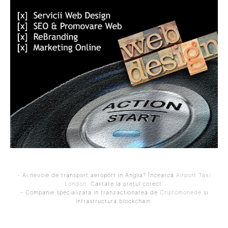
- Ai nevoie de transport aeroport in Anglia? Încearcă
Airport Taxi
London
. Calitate la prețul corect.
- Companie specializata in tranzactionarea de
Criptomonede
si
infrastructura blockchain.