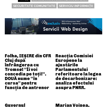
SECURITATE COMUNITATE
SERVICIU INFORMAȚII
ARTICOLE ASEMANATOARE
Folha, IEȘIRE din CFR
Reacția Comisiei
Cluj după
Europene la
înfrângerea cu
ajustările
Tromsø! ”Îi voi
Parlamentului
concedia pe toți!”.
referitoare la legea
DOUĂ nume ”în
de decarbonizare:
cursa” pentru
analiza efectului
funcția de antrenor
asupra PNRR.
Guvernul
Marian Voinea,