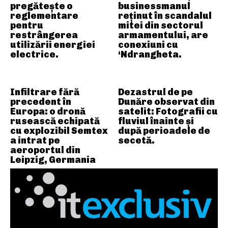
pregătește o
businessmanul
reglementare
reținut în scandalul
pentru
mitei din sectorul
restrângerea
armamentului, are
utilizării energiei
conexiuni cu
electrice.
‘Ndrangheta.
Infiltrare fără
Dezastrul de pe
precedent în
Dunăre observat din
Europa: o dronă
satelit: Fotografii cu
rusească echipată
fluviul înainte și
cu explozibil Semtex
după perioadele de
a intrat pe
secetă.
aeroportul din
Leipzig, Germania