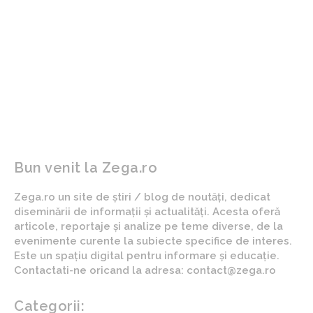
ARTICOLUL PRECEDENT
ARTICOLUL URMĂTOR
Acuzații serioase aduse
Următorul lider european:
liderului AUR. Românul
Pericolele reîntăririi
apropiat de Trump: Simion
Germaniei și modul în care
a desfășurat activități de
soluția „curelelor de aur”
lobby pentru…
ar putea salva Europa
Bun venit la Zega.ro
Zega.ro un site de știri / blog de noutăți, dedicat
diseminării de informații și actualități. Acesta oferă
articole, reportaje și analize pe teme diverse, de la
evenimente curente la subiecte specifice de interes.
Este un spațiu digital pentru informare și educație.
Contactati-ne oricand la adresa: contact@zega.ro
Categorii: