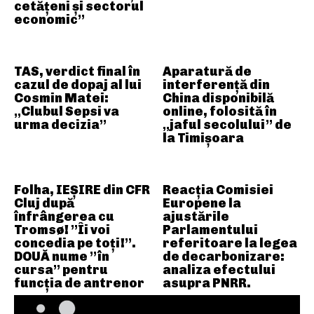
cetățeni și sectorul
economic”
TAS, verdict final în
Aparatură de
cazul de dopaj al lui
interferență din
Cosmin Matei:
China disponibilă
„Clubul Sepsi va
online, folosită în
urma decizia”
„jaful secolului” de
la Timișoara
Folha, IEȘIRE din CFR
Reacția Comisiei
Cluj după
Europene la
înfrângerea cu
ajustările
Tromsø! ”Îi voi
Parlamentului
concedia pe toți!”.
referitoare la legea
DOUĂ nume ”în
de decarbonizare:
cursa” pentru
analiza efectului
funcția de antrenor
asupra PNRR.