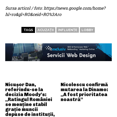
Sursa articol / foto: https://news.google.com/home?
hl=ro&gl=RO&ceid=RO%3Aro
TAGS
ACUZAȚII
INFLUENȚE
LOBBY
ARTICOLE ASEMANATOARE
Nicușor Dan,
Nicolescu confirmă
referindu-se la
mutarea la Dinamo:
decizia Moody’s:
„A fost prioritatea
„Ratingul României
noastră”
se menține stabil
grație muncii
depuse de instituții,