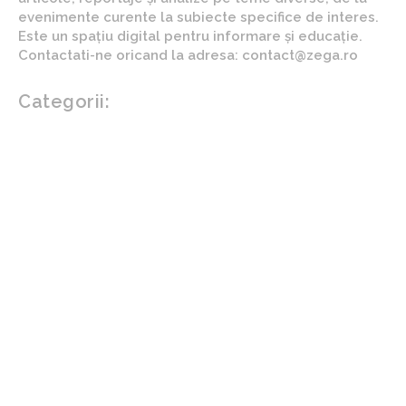
evenimente curente la subiecte specifice de interes.
Este un spațiu digital pentru informare și educație.
Contactati-ne oricand la adresa: contact@zega.ro
Categorii:
Afaceri si industrii
Auto
Imobiliare
Turism
Cultura si Entertainment
Arta si istorie
Fashion
Showbiz
Diverse noutati
Agricultura
Parenting
Politica
Home & Deco
Design interior
Gradina si exterior
Sănătate / Hobby
Beauty
Sanatate mentala
Sport
Tech
Gadgeturi
Inovatii tehnologice