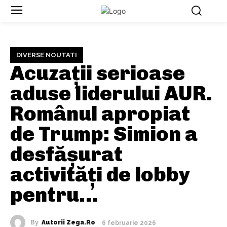
DIVERSE NOUTATI
Acuzații serioase
aduse liderului AUR.
Românul apropiat
de Trump: Simion a
desfășurat
activități de lobby
pentru…
By
Autorii Zega.ro
6 februarie 2026