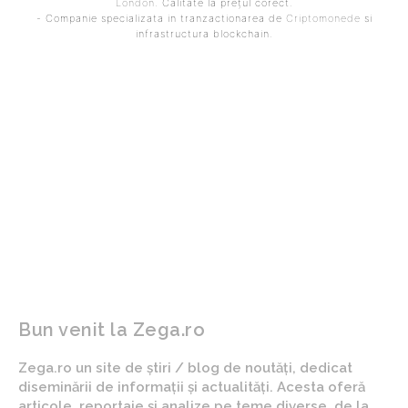
London
. Calitate la prețul corect.
- Companie specializata in tranzactionarea de
Criptomonede
si
infrastructura blockchain.
ARTICOLUL PRECEDENT
ARTICOLUL URMĂTOR
Fosta parteneră a
Apelul unui ex-consilier
afaceristului Adrian
prezidențial adresat lui
Kreiner, asasinat în 2023,
Nicușor Dan: „Este
arestată în legătură cu
inacceptabil ca serviciul
cazul femeii din Sibiu
de informații principal să
acuzate de omorul
rămână inactiv”
propriei mame.
Bun venit la Zega.ro
Zega.ro un site de știri / blog de noutăți, dedicat
diseminării de informații și actualități. Acesta oferă
articole, reportaje și analize pe teme diverse, de la