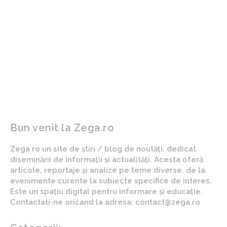
ARTICOLUL PRECEDENT
ARTICOLUL URMĂTOR
Exclusiv | FCSB – Dinamo:
Grav incident la
Cristi Borcea a participat
aeroportul Heathrow din
ÎN DIRECT și a afirmat:
Londra
”Încă din sezonul acesta!”
Bun venit la Zega.ro
Zega.ro un site de știri / blog de noutăți, dedicat
diseminării de informații și actualități. Acesta oferă
articole, reportaje și analize pe teme diverse, de la
evenimente curente la subiecte specifice de interes.
Este un spațiu digital pentru informare și educație.
Contactati-ne oricand la adresa: contact@zega.ro