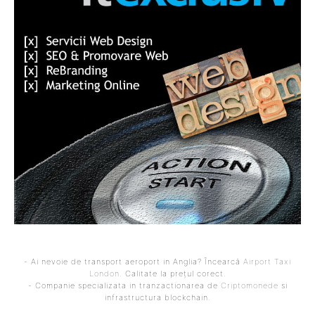
- Ai nevoie de transport aeroport in Anglia? Încearcă
Airport Taxi
London
. Calitate la prețul corect.
- Companie specializata in tranzactionarea de
Criptomonede
si
infrastructura blockchain.