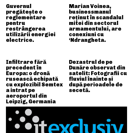
Guvernul
Marian Voinea,
pregătește o
businessmanul
reglementare
reținut în scandalul
pentru
mitei din sectorul
restrângerea
armamentului, are
utilizării energiei
conexiuni cu
electrice.
‘Ndrangheta.
Infiltrare fără
Dezastrul de pe
precedent în
Dunăre observat din
Europa: o dronă
satelit: Fotografii cu
rusească echipată
fluviul înainte și
cu explozibil Semtex
după perioadele de
a intrat pe
secetă.
aeroportul din
Leipzig, Germania