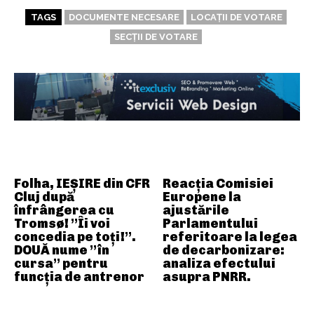
TAGS
DOCUMENTE NECESARE
LOCAȚII DE VOTARE
SECȚII DE VOTARE
ARTICOLE ASEMANATOARE
Folha, IEȘIRE din CFR
Reacția Comisiei
Cluj după
Europene la
înfrângerea cu
ajustările
Tromsø! ”Îi voi
Parlamentului
concedia pe toți!”.
referitoare la legea
DOUĂ nume ”în
de decarbonizare:
cursa” pentru
analiza efectului
funcția de antrenor
asupra PNRR.