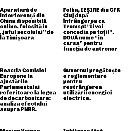
Aparatură de
Folha, IEȘIRE din CFR
interferență din
Cluj după
China disponibilă
înfrângerea cu
online, folosită în
Tromsø! ”Îi voi
„jaful secolului” de
concedia pe toți!”.
la Timișoara
DOUĂ nume ”în
cursa” pentru
funcția de antrenor
Reacția Comisiei
Guvernul pregătește
Europene la
o reglementare
ajustările
pentru
Parlamentului
restrângerea
referitoare la legea
utilizării energiei
de decarbonizare:
electrice.
analiza efectului
asupra PNRR.