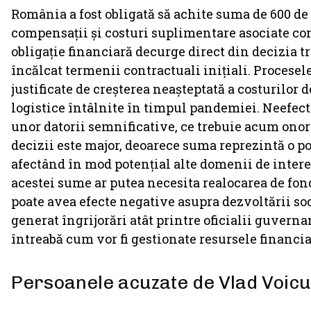
România a fost obligată să achite suma de 600 de
compensații și costuri suplimentare asociate con
obligație financiară decurge direct din decizia tr
încălcat termenii contractuali inițiali. Procesele 
justificate de creșterea neașteptată a costurilor 
logistice întâlnite în timpul pandemiei. Neefect
unor datorii semnificative, ce trebuie acum onor
decizii este major, deoarece suma reprezintă o p
afectând în mod potențial alte domenii de intere
acestei sume ar putea necesita realocarea de fon
poate avea efecte negative asupra dezvoltării soci
generat îngrijorări atât printre oficialii guverna
întreabă cum vor fi gestionate resursele financi
Persoanele acuzate de Vlad Voic