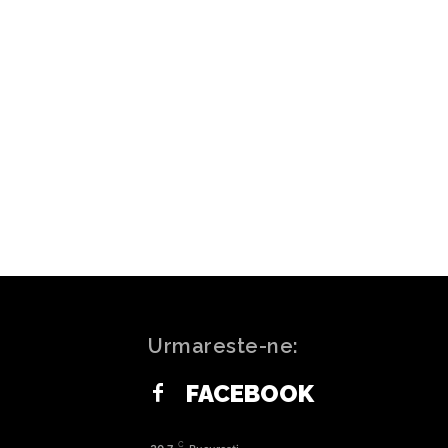
ARTICOLUL URMĂTOR
a Capitalei sugerează abolirea
 fără plată pentru autovehicule
 și hibride. CGMB deliberează…
Urmareste-ne:
FACEBOOK
C