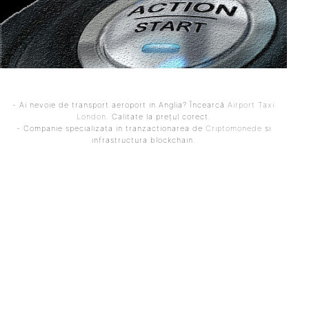
- Ai nevoie de transport aeroport in Anglia? Încearcă
Airport Taxi
London
. Calitate la prețul corect.
- Companie specializata in tranzactionarea de
Criptomonede
si
infrastructura blockchain.