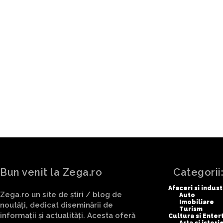
ARTICOLUL PRECEDENT
După avertismentul privind pos
din NATO, un conducător euro
la Trump a purtat o discuție te
despre natura alianței care ia
Bun venit la Zega.ro
Categorii
Afaceri si indust
Zega.ro un site de știri / blog de
Auto
Imobiliare
noutăți, dedicat diseminării de
Turism
informații și actualități. Acesta oferă
Cultura si Ente