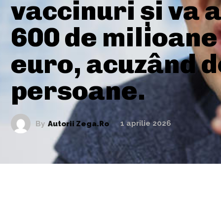
vaccinuri și va 
600 de milioane
euro, acuzând 
persoane.
By
Autorii Zega.ro
1 aprilie 2026
ARTICOLE ASEMANATOARE