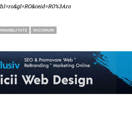
me?hl=ro&gl=RO&ceid=RO%3Aro
ONSABILITATE
VACCINURI