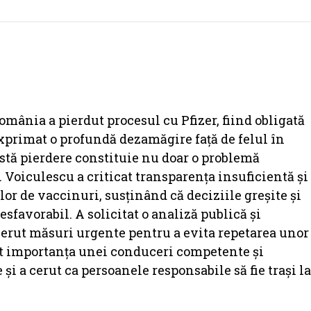
mânia a pierdut procesul cu Pfizer, fiind obligată
exprimat o profundă dezamăgire față de felul în
eastă pierdere constituie nu doar o problemă
 Voiculescu a criticat transparența insuficientă și
lor de vaccinuri, susținând că deciziile greșite și
sfavorabil. A solicitat o analiză publică și
 cerut măsuri urgente pentru a evita repetarea unor
tuat importanța unei conduceri competente și
i a cerut ca persoanele responsabile să fie trași la