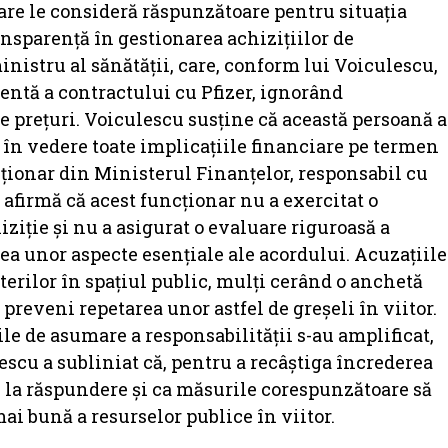
re le consideră răspunzătoare pentru situația
ansparență în gestionarea achizițiilor de
inistru al sănătății, care, conform lui Voiculescu,
rentă a contractului cu Pfizer, ignorând
de prețuri. Voiculescu susține că această persoană a
în vedere toate implicațiile financiare pe termen
ționar din Ministerul Finanțelor, responsabil cu
afirmă că acest funcționar nu a exercitat o
iție și nu a asigurat o evaluare riguroasă a
rea unor aspecte esențiale ale acordului. Acuzațiile
terilor în spațiul public, mulți cerând o anchetă
a preveni repetarea unor astfel de greșeli în viitor.
rile de asumare a responsabilității s-au amplificat,
escu a subliniat că, pentru a recâștiga încrederea
ași la răspundere și ca măsurile corespunzătoare să
i bună a resurselor publice în viitor.