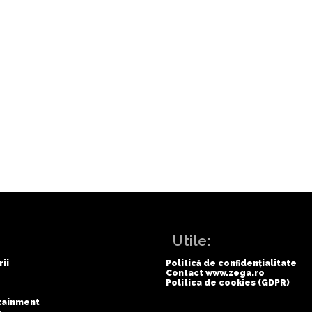
ibila ieșire
Primări
pean conectat
parcării
lefonică
electrice
 naștere.
:
Utile:
rii
Politică de confidențialitate
Contact www.zega.ro
Politica de cookies (GDPR)
rtainment