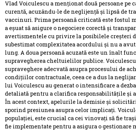
Vlad Voiculescu a menționat două persoane pe ca
curentă, acuzându-le de neglijență și lipsă de tr
vaccinuri. Prima persoană criticată este fostul m
a eșuat să asigure o negociere corectă și transpa
avertismentele cu privire la posibilele creșteri 
subestimat complexitatea acordului și nu a avut 
lung. A doua persoană acuzată este un înalt func
supravegherea cheltuielilor publice. Voiculescu 
supraveghere adecvată asupra procesului de achiz
condițiilor contractuale, ceea ce a dus la neglija
lui Voiculescu au generat o intensificare a dezba
detaliată pentru a clarifica responsabilitățile și 
În acest context, apelurile la demisie și solicită
sporind presiunea asupra celor implicați. Voicul
populației, este crucial ca cei vinovați să fie tr
fie implementate pentru a asigura o gestionare ma