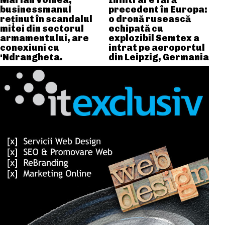
Marian Voinea,
Infiltrare fără
businessmanul
precedent în Europa:
reținut în scandalul
o dronă rusească
mitei din sectorul
echipată cu
armamentului, are
explozibil Semtex a
conexiuni cu
intrat pe aeroportul
‘Ndrangheta.
din Leipzig, Germania