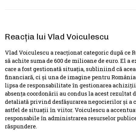
Reacția lui Vlad Voiculescu
Vlad Voiculescu a reacționat categoric după ce Ro
să achite suma de 600 de milioane de euro. El a 
care a fost gestionată situația, subliniind că ac
financiară, ci și una de imagine pentru România.
lipsa de responsabilitate în gestionarea achiziții
absența coordonării au condus la acest rezultat de
detaliată privind desfășurarea negocierilor și a
astfel de situații în viitor. Voiculescu a accen
responsabile în administrarea resurselor publice ș
răspundere.