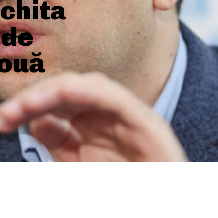
achita
 de
două
SHARE