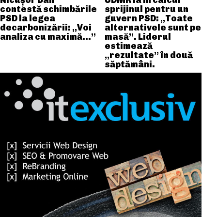
Nicușor Dan
UDMR ia în calcul
contestă schimbările
sprijinul pentru un
PSD la legea
guvern PSD: „Toate
decarbonizării: „Voi
alternativele sunt pe
analiza cu maximă…”
masă”. Liderul
estimează
„rezultate” în două
săptămâni.