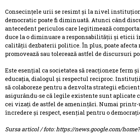
Consecințele urii se resimt și la nivel instituțio
democratic poate fi diminuată. Atunci când disc
antecedent periculos care legitimează comportam
duce la o diminuare a responsabilității și eticii î
calității dezbaterii politice. În plus, poate afecta
promovează sau tolerează astfel de discursuri pot
Este esențial ca societatea să reacționeze ferm ș
educația, dialogul și respectul reciproc. Instituț
să colaboreze pentru a dezvolta strategii eficien
asigurându-se că legile existente sunt aplicate 
cei vizați de astfel de amenințări. Numai printr
încredere și respect, esențial pentru o democrați
Sursa articol / foto: https://news.google.com/ho