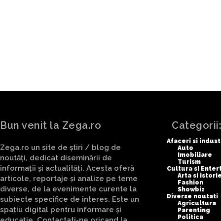
Deflagrație și foc într-un imobi
Timișoara, sâmbătă la amiază
Bun venit la Zega.ro
Categorii
Afaceri si indust
Zega.ro un site de știri / blog de
Auto
Imobiliare
noutăți, dedicat diseminării de
Turism
informații și actualități. Acesta oferă
Cultura si Ente
Arta si istori
articole, reportaje și analize pe teme
Fashion
diverse, de la evenimente curente la
Showbiz
Diverse noutati
subiecte specifice de interes. Este un
Agricultura
spațiu digital pentru informare și
Parenting
Politica
educație. Contactati-ne oricand la