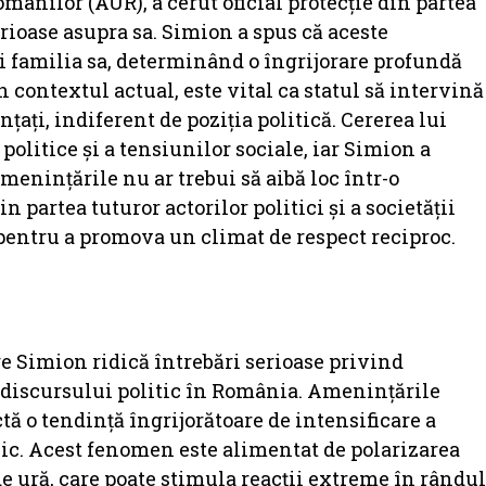
ânilor (AUR), a cerut oficial protecție din partea
rioase asupra sa. Simion a spus că aceste
și familia sa, determinând o îngrijorare profundă
în contextul actual, este vital ca statul să intervină
țați, indiferent de poziția politică. Cererea lui
politice și a tensiunilor sociale, iar Simion a
amenințările nu ar trebui să aibă loc într-o
 partea tuturor actorilor politici și a societății
 pentru a promova un climat de respect reciproc.
e Simion ridică întrebări serioase privind
le discursului politic în România. Amenințările
tă o tendință îngrijorătoare de intensificare a
blic. Acest fenomen este alimentat de polarizarea
de ură, care poate stimula reacții extreme în rândul