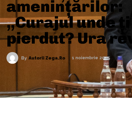
amenințărilor:
„Curajul unde ți
pierdut? Ura re
By
Autorii Zega.ro
1 noiembrie 2025
ARTICOLE ASEMANATOARE