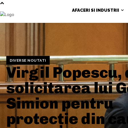
AFACERI SI INDUSTRII
DIVERSE NOUTATI
Virgil Popescu,
solicitarea lui 
Simion pentru
protecție din c