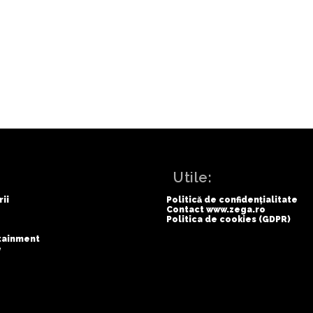
l din
Incident sâ
Unit: 
:
Utile:
rii
Politică de confidențialitate
Contact www.zega.ro
Politica de cookies (GDPR)
rtainment
e