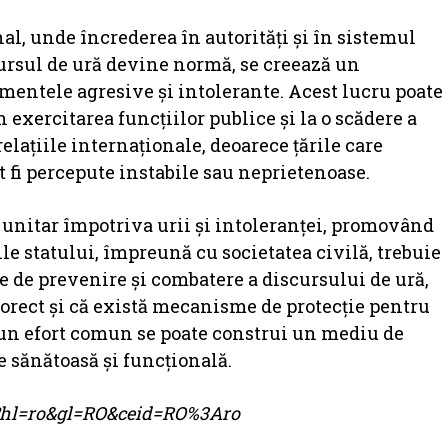
nal, unde încrederea în autorități și în sistemul
ursul de ură devine normă, se creează un
entele agresive și intolerante. Acest lucru poate
n exercitarea funcțiilor publice și la o scădere a
 relațiile internaționale, deoarece țările care
 fi percepute instabile sau neprietenoase.
i unitar împotriva urii și intoleranței, promovând
iile statului, împreună cu societatea civilă, trebuie
te de prevenire și combatere a discursului de ură,
corect și că există mecanisme de protecție pentru
-un efort comun se poate construi un mediu de
e sănătoasă și funcțională.
me?hl=ro&gl=RO&ceid=RO%3Aro