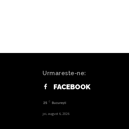
ngeros într-un tren din Regatul
numeroase persoane rănite prin
înjunghiere, doi indivizi reținuți
Urmareste-ne:
FACEBOOK
C
25
București
joi, august 6, 2026