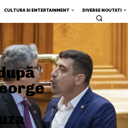
CULTURA SI ENTERTAINMENT
DIVERSE NOUTATI
 după
George
auza