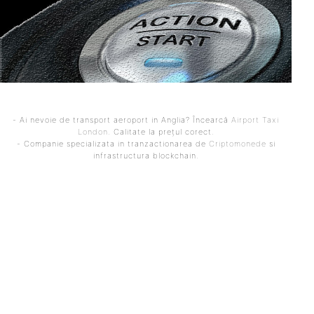
- Ai nevoie de transport aeroport in Anglia? Încearcă
Airport Taxi
London
. Calitate la prețul corect.
- Companie specializata in tranzactionarea de
Criptomonede
si
infrastructura blockchain.