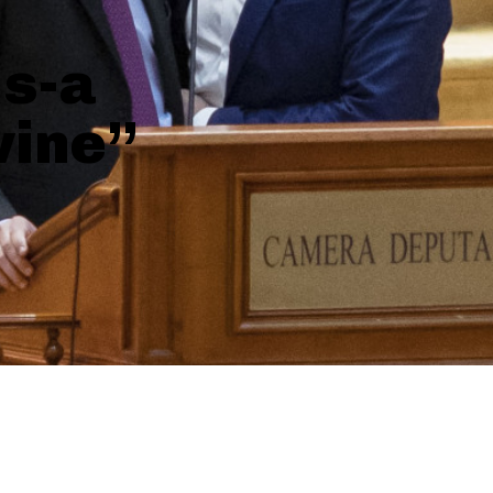
 s-a
vine”
SHARE