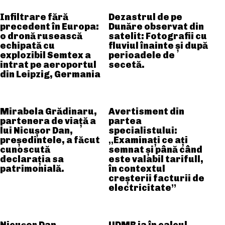
Infiltrare fără
Dezastrul de pe
precedent în Europa:
Dunăre observat din
o dronă rusească
satelit: Fotografii cu
echipată cu
fluviul înainte și după
explozibil Semtex a
perioadele de
intrat pe aeroportul
secetă.
din Leipzig, Germania
Mirabela Grădinaru,
Avertisment din
partenera de viață a
partea
lui Nicușor Dan,
specialistului:
președintele, a făcut
„Examinați ce ați
cunoscută
semnat și până când
declarația sa
este valabil tarifull,
patrimonială.
în contextul
creșterii facturii de
electricitate”