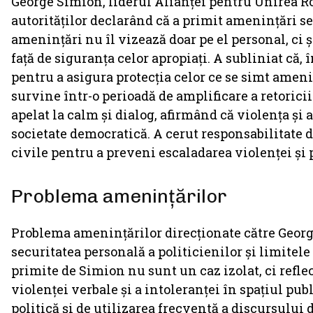
George Simion, liderul Alianței pentru Unirea Rom
autorităților declarând că a primit amenințări se
amenințări nu îl vizează doar pe el personal, ci 
față de siguranța celor apropiați. A subliniat că, 
pentru a asigura protecția celor ce se simt amenin
survine într-o perioadă de amplificare a retoricii 
apelat la calm și dialog, afirmând că violența și 
societate democratică. A cerut responsabilitate din
civile pentru a preveni escaladarea violenței și
Problema amenințărilor
Problema amenințărilor direcționate către Georg
securitatea personală a politicienilor și limite
primite de Simion nu sunt un caz izolat, ci reflec
violenței verbale și a intoleranței în spațiul pu
politică și de utilizarea frecventă a discursului 