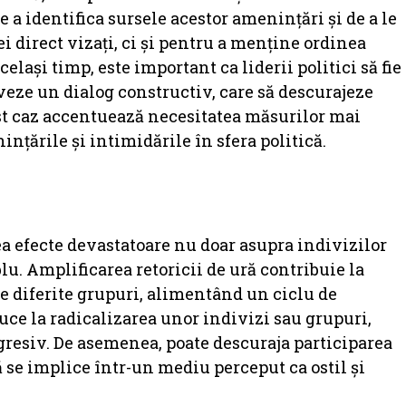
e a identifica sursele acestor amenințări și de a le
ei direct vizați, ci și pentru a menține ordinea
celași timp, este important ca liderii politici să fie
veze un dialog constructiv, care să descurajeze
est caz accentuează necesitatea măsurilor mai
ințările și intimidările în sfera politică.
ea efecte devastatoare nu doar asupra indivizilor
blu. Amplificarea retoricii de ură contribuie la
tre diferite grupuri, alimentând un ciclu de
uce la radicalizarea unor indivizi sau grupuri,
 agresiv. De asemenea, poate descuraja participarea
ă se implice într-un mediu perceput ca ostil și