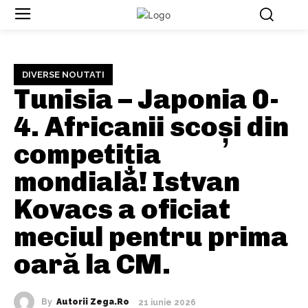
DIVERSE NOUTATI
Tunisia – Japonia 0-
4. Africanii scoși din
competiția
mondială! Istvan
Kovacs a oficiat
meciul pentru prima
oară la CM.
By
Autorii Zega.ro
21 iunie 2026