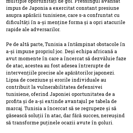
multiple oportunități de gol. Pressingul avansat
impus de Japonia a exercitat constant presiune
asupra apărării tunisiene, care s-a confruntat cu
dificultăți în a-și menține forma și a opri atacurile
rapide ale adversarilor.
Pe de altă parte, Tunisia a întâmpinat obstacole în
a-și impune propriul joc. Deși echipa africană a
avut momente în care a încercat să dezvăluie faze
de atac, acestea au fost adesea întrerupte de
intervențiile precise ale apărătorilor japonezi.
Lipsa de coeziune și erorile individuale au
contribuit la vulnerabilitatea defensivei
tunisiene, oferind Japoniei oportunitatea de a
profita și de a-și extinde avantajul pe tabela de
marcaj. Tunisia a încercat să se regrupeze și să
găsească soluții în atac, dar fără succes, nereușind
să transforme puținele ocazii avute în goluri.