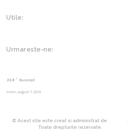
Inovatii tehnologice
Utile:
Politică de confidențialitate
Contact www.zega.ro
Politica de cookies (GDPR)
Urmareste-ne:
FACEBOOK
C
23.9
București
vineri, august 7, 2026
© Acest site este creat si administrat de
Zega.ro
.
Toate drepturile rezervate.