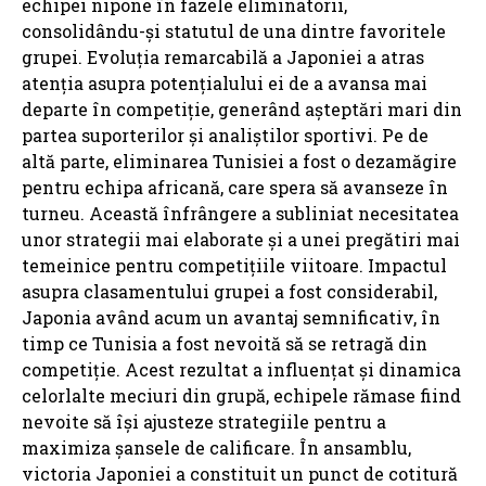
echipei nipone în fazele eliminatorii,
consolidându-și statutul de una dintre favoritele
grupei. Evoluția remarcabilă a Japoniei a atras
atenția asupra potențialului ei de a avansa mai
departe în competiție, generând așteptări mari din
partea suporterilor și analiștilor sportivi. Pe de
altă parte, eliminarea Tunisiei a fost o dezamăgire
pentru echipa africană, care spera să avanseze în
turneu. Această înfrângere a subliniat necesitatea
unor strategii mai elaborate și a unei pregătiri mai
temeinice pentru competițiile viitoare. Impactul
asupra clasamentului grupei a fost considerabil,
Japonia având acum un avantaj semnificativ, în
timp ce Tunisia a fost nevoită să se retragă din
competiție. Acest rezultat a influențat și dinamica
celorlalte meciuri din grupă, echipele rămase fiind
nevoite să își ajusteze strategiile pentru a
maximiza șansele de calificare. În ansamblu,
victoria Japoniei a constituit un punct de cotitură