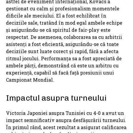
astfel de eveniment internațional, Kovacs a
gestionat cu calm și profesionalism momentele
dificile ale meciului. El a fost echilibrat în
deciziile sale, tratând în mod egal ambele echipe
și asigurându-se că spiritul de fair-play este
respectat. De asemenea, colaborarea sa cu arbitrii
asistenți a fost eficientă, asigurându-se că toate
deciziile sunt luate corect și rapid, fără a afecta
ritmul jocului. Performanța sa a fost apreciată de
ambele părți, demonstrând că este un arbitru cu
experiență, capabil să facă față presiunii unui
Campionat Mondial.
Impactul asupra turneului
Victoria Japoniei asupra Tunisiei cu 4-0 a avut un
impact semnificativ asupra desfășurării turneului.
În primul rând, acest rezultat a asigurat calificarea