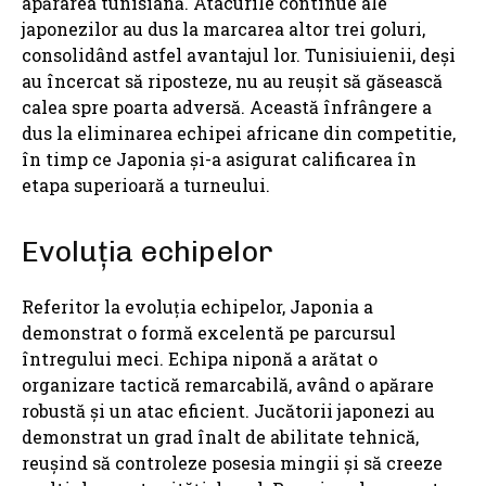
apărarea tunisiană. Atacurile continue ale
japonezilor au dus la marcarea altor trei goluri,
consolidând astfel avantajul lor. Tunisiuienii, deși
au încercat să riposteze, nu au reușit să găsească
calea spre poarta adversă. Această înfrângere a
dus la eliminarea echipei africane din competitie,
în timp ce Japonia și-a asigurat calificarea în
etapa superioară a turneului.
Evoluția echipelor
Referitor la evoluția echipelor, Japonia a
demonstrat o formă excelentă pe parcursul
întregului meci. Echipa niponă a arătat o
organizare tactică remarcabilă, având o apărare
robustă și un atac eficient. Jucătorii japonezi au
demonstrat un grad înalt de abilitate tehnică,
reușind să controleze posesia mingii și să creeze