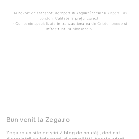
- Ai nevoie de transport aeroport in Anglia? Încearcă
Airport Taxi
London
. Calitate la prețul corect.
- Companie specializata in tranzactionarea de
Criptomonede
si
infrastructura blockchain.
ARTICOLUL PRECEDENT
ARTICOLUL URMĂTOR
Ce propuneri aduce
PNL cere demisia lui Rareș
Veștea liberalilor pentru a
Bogdan, Veștea, Bode,
câștiga susținerea în
Thuma și Alinei Gorghiu.
Parlament pentru Guvern
Congresul preavizează cu
excluderea…
Bun venit la Zega.ro
Zega.ro un site de știri / blog de noutăți, dedicat