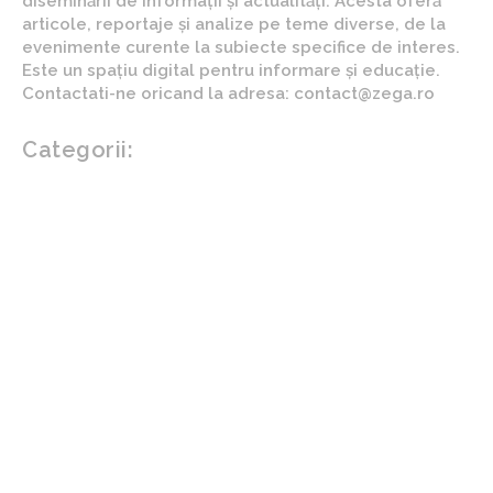
diseminării de informații și actualități. Acesta oferă
articole, reportaje și analize pe teme diverse, de la
evenimente curente la subiecte specifice de interes.
Este un spațiu digital pentru informare și educație.
Contactati-ne oricand la adresa: contact@zega.ro
Categorii:
Afaceri si industrii
Auto
Imobiliare
Turism
Cultura si Entertainment
Arta si istorie
Fashion
Showbiz
Diverse noutati
Agricultura
Parenting
Politica
Home & Deco
Design interior
Gradina si exterior
Sănătate / Hobby
Beauty
Sanatate mentala
Sport
Tech
Gadgeturi