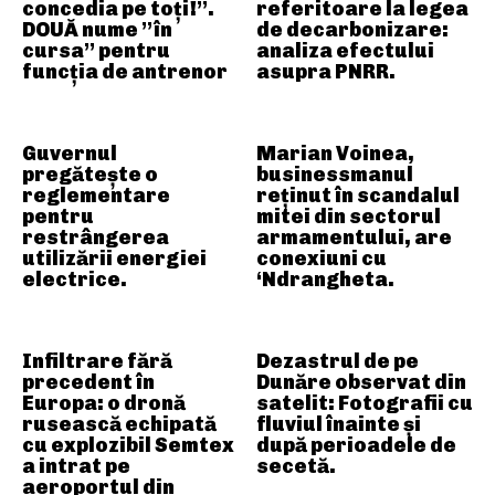
concedia pe toți!”.
referitoare la legea
DOUĂ nume ”în
de decarbonizare:
cursa” pentru
analiza efectului
funcția de antrenor
asupra PNRR.
Guvernul
Marian Voinea,
pregătește o
businessmanul
reglementare
reținut în scandalul
pentru
mitei din sectorul
restrângerea
armamentului, are
utilizării energiei
conexiuni cu
electrice.
‘Ndrangheta.
Infiltrare fără
Dezastrul de pe
precedent în
Dunăre observat din
Europa: o dronă
satelit: Fotografii cu
rusească echipată
fluviul înainte și
cu explozibil Semtex
după perioadele de
a intrat pe
secetă.
aeroportul din