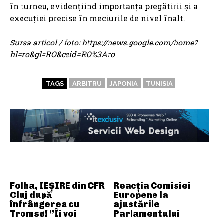
în turneu, evidențiind importanța pregătirii și a
execuției precise în meciurile de nivel înalt.
Sursa articol / foto: https://news.google.com/home?
hl=ro&gl=RO&ceid=RO%3Aro
TAGS
ARBITRU
JAPONIA
TUNISIA
ARTICOLE ASEMANATOARE
Folha, IEȘIRE din CFR
Reacția Comisiei
Cluj după
Europene la
înfrângerea cu
ajustările
Tromsø! ”Îi voi
Parlamentului