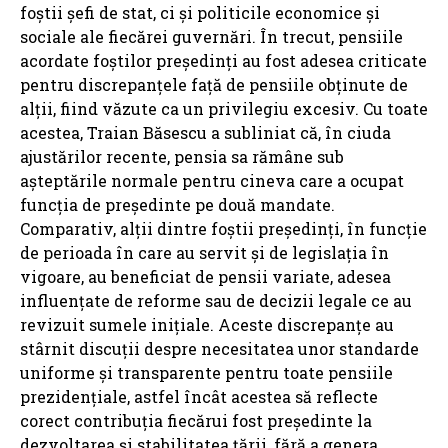
foștii șefi de stat, ci și politicile economice și
sociale ale fiecărei guvernări. În trecut, pensiile
acordate foștilor președinți au fost adesea criticate
pentru discrepanțele față de pensiile obținute de
alții, fiind văzute ca un privilegiu excesiv. Cu toate
acestea, Traian Băsescu a subliniat că, în ciuda
ajustărilor recente, pensia sa rămâne sub
așteptările normale pentru cineva care a ocupat
funcția de președinte pe două mandate.
Comparativ, alții dintre foștii președinți, în funcție
de perioada în care au servit și de legislația în
vigoare, au beneficiat de pensii variate, adesea
influențate de reforme sau de decizii legale ce au
revizuit sumele inițiale. Aceste discrepanțe au
stârnit discuții despre necesitatea unor standarde
uniforme și transparente pentru toate pensiile
prezidențiale, astfel încât acestea să reflecte
corect contribuția fiecărui fost președinte la
dezvoltarea și stabilitatea țării, fără a genera