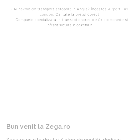
- Ai nevoie de transport aeroport in Anglia? Încearcă
Airport Taxi
London
. Calitate la prețul corect.
- Companie specializata in tranzactionarea de
Criptomonede
si
infrastructura blockchain.
ARTICOLUL PRECEDENT
ARTICOLUL URMĂTOR
Cristian Săpunaru,
Ministrul Muncii propune
regarding the latest move
impozitarea în mod
in Giulești: „The best
progresiv ca urmare a
transfer”
creșterii considerabile a
impozitelor: „Aceasta
reprezintă soluția într-o
națiune civilizată”
Bun venit la Zega.ro
Zega.ro un site de știri / blog de noutăți, dedicat