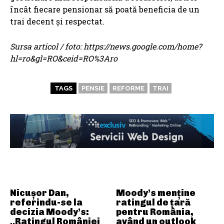
încât fiecare pensionar să poată beneficia de un
trai decent și respectat.
Sursa articol / foto: https://news.google.com/home?
hl=ro&gl=RO&ceid=RO%3Aro
TAGS
PENSIE
REFORME
TRAI
ARTICOLE ASEMANATOARE
Nicușor Dan,
Moody’s menține
referindu-se la
ratingul de țară
decizia Moody’s:
pentru România,
„Ratingul României
având un outlook