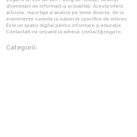
diseminării de informații și actualități. Acesta oferă
articole, reportaje și analize pe teme diverse, de la
evenimente curente la subiecte specifice de interes.
Este un spațiu digital pentru informare și educație.
Contactati-ne oricand la adresa: contact@zega.ro
Categorii:
Afaceri si industrii
Auto
Imobiliare
Turism
Cultura si Entertainment
Arta si istorie
Fashion
Showbiz
Diverse noutati
Agricultura
Parenting
Politica
Home & Deco
Design interior
Gradina si exterior
Sănătate / Hobby
Beauty
Sanatate mentala
Sport
Tech