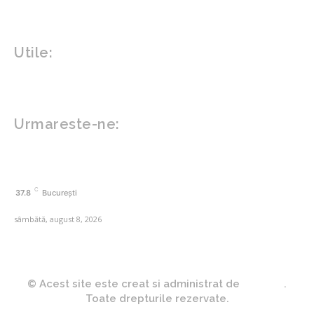
Gadgeturi
Inovatii tehnologice
Utile:
Politică de confidențialitate
Contact www.zega.ro
Politica de cookies (GDPR)
Urmareste-ne:
FACEBOOK
C
37.8
București
sâmbătă, august 8, 2026
© Acest site este creat si administrat de
Zega.ro
.
Toate drepturile rezervate.