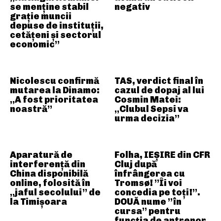
se menține stabil
negativ
grație muncii
depuse de instituții,
cetățeni și sectorul
economic”
Nicolescu confirmă
TAS, verdict final în
mutarea la Dinamo:
cazul de dopaj al lui
„A fost prioritatea
Cosmin Matei:
noastră”
„Clubul Sepsi va
urma decizia”
Aparatură de
Folha, IEȘIRE din CFR
interferență din
Cluj după
China disponibilă
înfrângerea cu
online, folosită în
Tromsø! ”Îi voi
„jaful secolului” de
concedia pe toți!”.
la Timișoara
DOUĂ nume ”în
cursa” pentru
funcția de antrenor