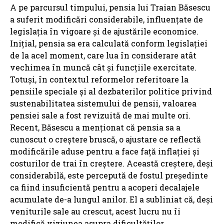
A pe parcursul timpului, pensia lui Traian Băsescu
a suferit modificări considerabile, influențate de
legislația în vigoare și de ajustările economice.
Inițial, pensia sa era calculată conform legislației
de la acel moment, care lua în considerare atât
vechimea în muncă cât și funcțiile exercitate.
Totuși, în contextul reformelor referitoare la
pensiile speciale și al dezbaterilor politice privind
sustenabilitatea sistemului de pensii, valoarea
pensiei sale a fost revizuită de mai multe ori.
Recent, Băsescu a menționat că pensia sa a
cunoscut o creștere bruscă, o ajustare ce reflectă
modificările aduse pentru a face față inflației și
costurilor de trai în creștere. Această creștere, deși
considerabilă, este percepută de fostul președinte
ca fiind insuficientă pentru a acoperi decalajele
acumulate de-a lungul anilor. El a subliniat că, deși
veniturile sale au crescut, acest lucru nu îi
modifică viziunea asupra dificultăților