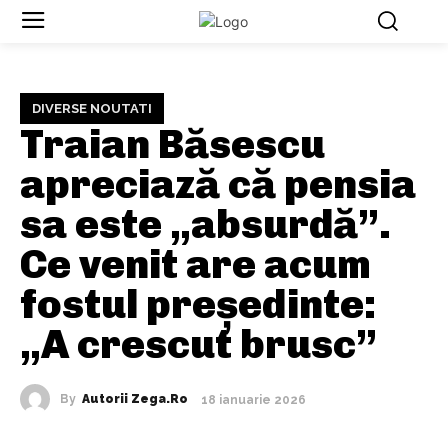
DIVERSE NOUTATI
Traian Băsescu
apreciază că pensia
sa este „absurdă”.
Ce venit are acum
fostul președinte:
„A crescut brusc”
By
Autorii Zega.ro
18 ianuarie 2026