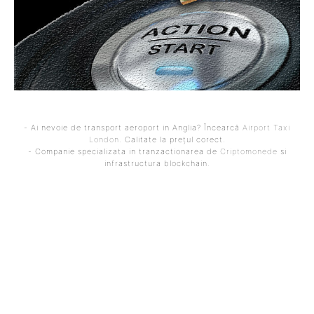
- Ai nevoie de transport aeroport in Anglia? Încearcă
Airport Taxi
London
. Calitate la prețul corect.
- Companie specializata in tranzactionarea de
Criptomonede
si
infrastructura blockchain.
ARTICOLUL PRECEDENT
ARTICOLUL URMĂTOR
Ilie Bolojan, criticat în
Livetext Război în Iran,
cadrul PNL cu prilejul
ziua 87: Informații despre
aniversării liberalilor. Cel
acordul confidențial care
mai vehement contestatar
ar putea facilita
a reacționat.
reconcilierea între
Washington și Teheran