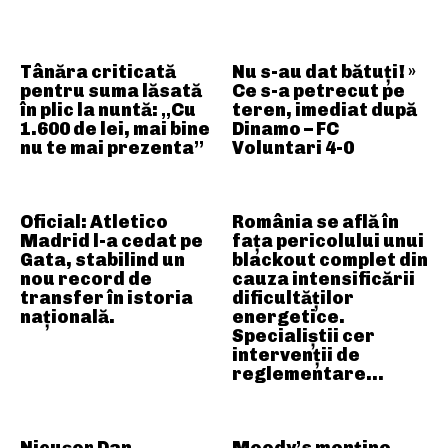
Tânăra criticată
Nu s-au dat bătuți! »
pentru suma lăsată
Ce s-a petrecut pe
în plic la nuntă: „Cu
teren, imediat după
1.600 de lei, mai bine
Dinamo – FC
nu te mai prezenta”
Voluntari 4-0
Oficial: Atletico
România se află în
Madrid l-a cedat pe
fața pericolului unui
Gata, stabilind un
blackout complet din
nou record de
cauza intensificării
transfer în istoria
dificultăților
națională.
energetice.
Specialiștii cer
intervenții de
reglementare…
Nicușor Dan,
Moody’s menține