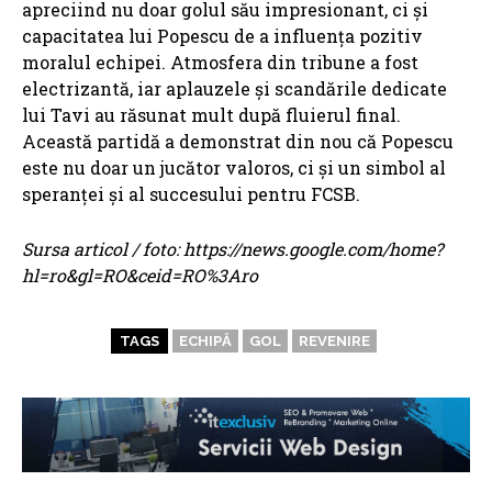
apreciind nu doar golul său impresionant, ci și
capacitatea lui Popescu de a influența pozitiv
moralul echipei. Atmosfera din tribune a fost
electrizantă, iar aplauzele și scandările dedicate
lui Tavi au răsunat mult după fluierul final.
Această partidă a demonstrat din nou că Popescu
este nu doar un jucător valoros, ci și un simbol al
speranței și al succesului pentru FCSB.
Sursa articol / foto: https://news.google.com/home?
hl=ro&gl=RO&ceid=RO%3Aro
TAGS
ECHIPĂ
GOL
REVENIRE
ARTICOLE ASEMANATOARE