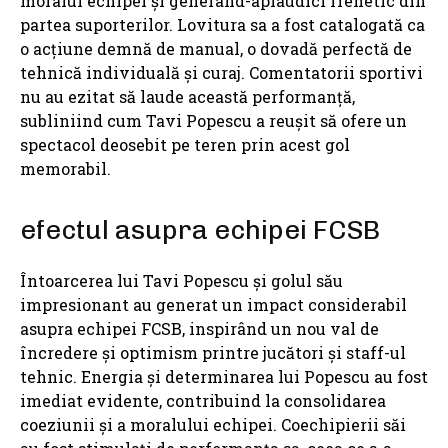
moralul echipei și generând-aplaudici frenetic din
partea suporterilor. Lovitura sa a fost catalogată ca
o acțiune demnă de manual, o dovadă perfectă de
tehnică individuală și curaj. Comentatorii sportivi
nu au ezitat să laude această performanță,
subliniind cum Tavi Popescu a reușit să ofere un
spectacol deosebit pe teren prin acest gol
memorabil.
efectul asupra echipei FCSB
Întoarcerea lui Tavi Popescu și golul său
impresionant au generat un impact considerabil
asupra echipei FCSB, inspirând un nou val de
încredere și optimism printre jucători și staff-ul
tehnic. Energia și determinarea lui Popescu au fost
imediat evidente, contribuind la consolidarea
coeziunii și a moralului echipei. Coechipierii săi