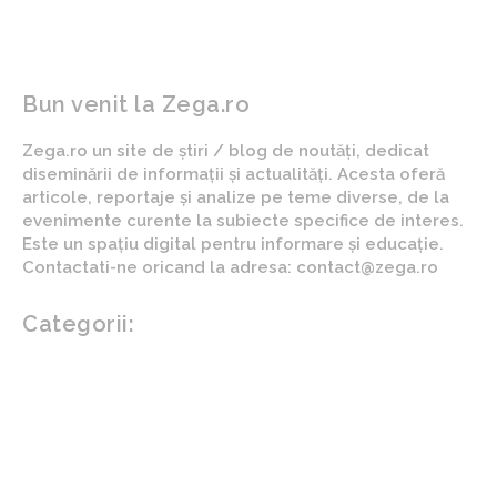
Bun venit la Zega.ro
Zega.ro un site de știri / blog de noutăți, dedicat
diseminării de informații și actualități. Acesta oferă
articole, reportaje și analize pe teme diverse, de la
evenimente curente la subiecte specifice de interes.
Este un spațiu digital pentru informare și educație.
Contactati-ne oricand la adresa: contact@zega.ro
Categorii:
Afaceri si industrii
Auto
Imobiliare
Turism
Cultura si Entertainment
Arta si istorie
Fashion
Showbiz
Diverse noutati
Agricultura