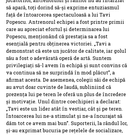
jucătorilor, antrenorului și fanilor nu au întârziat
să apară, toți dorind să-și exprime entuziasmul
față de întoarcerea spectaculoasă a lui Tavi
Popescu. Antrenorul echipei a fost printre primii
care au apreciat efortul și determinarea lui
Popescu, menționând că prestația sa a fost
esențială pentru obținerea victoriei. „Tavi a
demonstrat că este un jucător de calitate, iar golul
său a fost o adevărată operă de artă. Suntem
privilegiați să-l avem în echipă și sunt convins că
va continua să ne surprindă în mod plăcut”, a
afirmat acesta. De asemenea, colegii săi de echipă
au avut doar cuvinte de laudă, subliniind că
prezența lui pe teren le oferă un plus de încredere
și motivație. Unul dintre coechipieri a declarat:
„Tavi este un lider atât în vestiar, cât și pe teren.
Întoarcerea lui ne-a stimulat și ne-a încurajat să
dăm tot ce avem mai bun”. Suporterii, la rândul lor,
și-au exprimat bucuria pe rețelele de socializare,