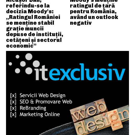
referindu-se la
ratingul de țară
decizia Moody’s:
pentru România,
„Ratingul României
având un outlook
se menține stabil
negativ
grație muncii
depuse de instituții,
cetățeni și sectorul
economic”