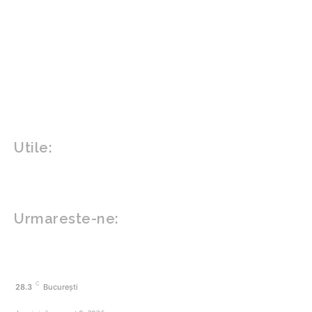
Parenting
Politica
Home & Deco
Design interior
Gradina si exterior
Sănătate / Hobby
Beauty
Sanatate mentala
Sport
Tech
Gadgeturi
Inovatii tehnologice
Utile:
Politică de confidențialitate
Contact www.zega.ro
Politica de cookies (GDPR)
Urmareste-ne:
FACEBOOK
C
28.3
București