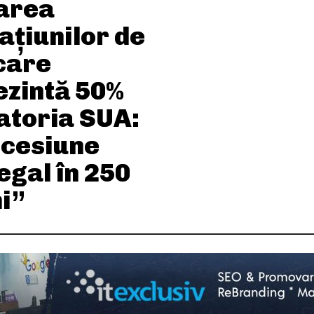
area
ațiunilor de
care
ezintă 50%
atoria SUA:
ecesiune
egal în 250
i”