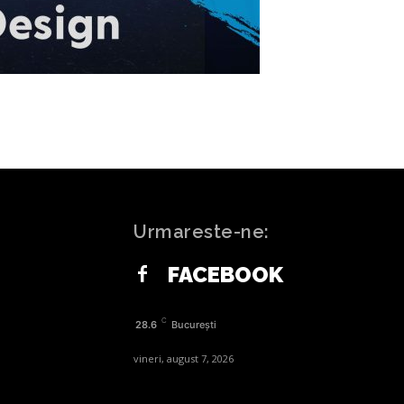
Urmareste-ne:
FACEBOOK
C
28.6
București
vineri, august 7, 2026