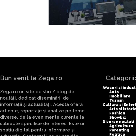
Bun venit la Zega.ro
Categorii
Afaceri si indust
Zega.ro un site de știri / blog de
Auto
Imobiliare
noutăți, dedicat diseminării de
Turism
informații și actualități. Acesta oferă
Cultura si Ente
Arta si istori
articole, reportaje și analize pe teme
Fashion
diverse, de la evenimente curente la
Showbiz
Diverse noutati
subiecte specifice de interes. Este un
Agricultura
spațiu digital pentru informare și
Parenting
Politica