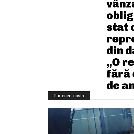
vânz
oblig
stat 
repr
din d
„O r
fără 
de an
- Partenerii nostri -