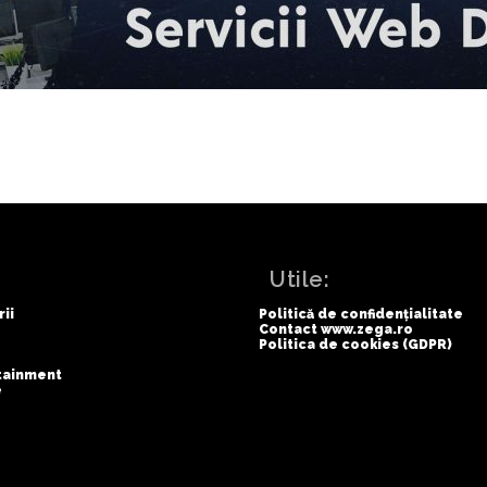
:
Utile:
rii
Politică de confidențialitate
Contact www.zega.ro
Politica de cookies (GDPR)
rtainment
e