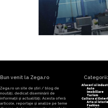
Bun venit la Zega.ro
Categorii
Afaceri si indust
Zega.ro un site de știri / blog de
Auto
Imobiliare
noutăți, dedicat diseminării de
Turism
informații și actualități. Acesta oferă
Cultura si Ente
Arta si istori
articole, reportaje și analize pe teme
Fashion