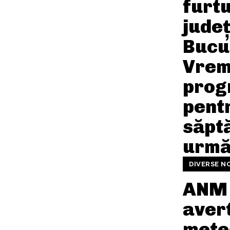
furtu
județ
Bucu
Vre
prog
pent
săpt
urmă
DIVERSE N
ANM 
aver
mete