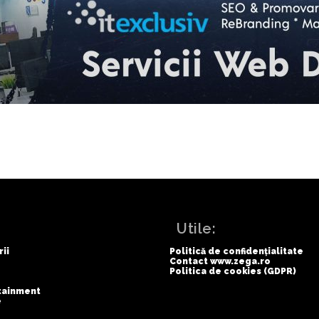
:
Utile:
rii
Politică de confidențialitate
Contact www.zega.ro
Politica de cookies (GDPR)
rtainment
e