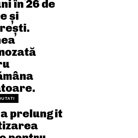
ni în 26 de
e și
rești.
mea
nozată
ru
ămâna
toare.
OUTATI
a prelungit
tizarea
o pentru