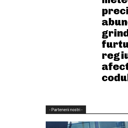
preci
abun
grind
furtu
regi
afec
codu
- Partenerii nostri -