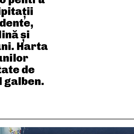
pitații
dente,
ină și
ni. Harta
unilor
tate de
l galben.